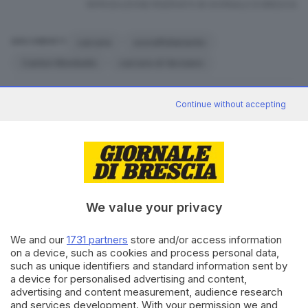
RIPRODUZIONE RISERVATA © GIORNALE DI BRESCIA
carcere
sovraffollamento
ARGOMENTI
Canton Mombello
carcere di Verziano
CONDIVIDI
Continue without accepting
We value your privacy
News in 5 minuti
Cosa è successo oggi? A metà pomeriggio
We and our
1731 partners
store and/or access information
facciamo il punto, tra cronaca e novità del
on a device, such as cookies and process personal data,
giorno.
Iscriviti
such as unique identifiers and standard information sent by
a device for personalised advertising and content,
advertising and content measurement, audience research
and services development. With your permission we and