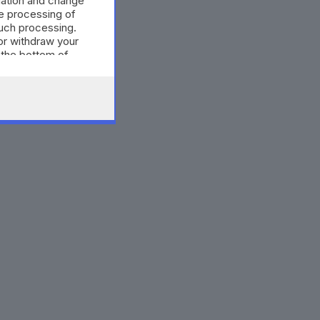
mation and change
e processing of
such processing.
or withdraw your
 the bottom of