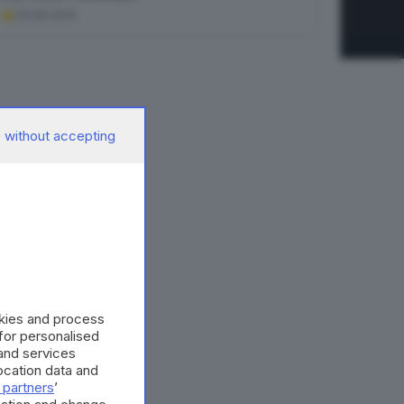
09.08.2026
 without accepting
okies and process
 for personalised
and services
cation data and
 partners
’