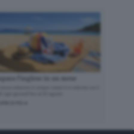
para l’inglese in un mese
nuova edizione in cinque volumi è in edicola con il
 ogni giovedì fino al 20 agosto
OPRI DI PIÙ