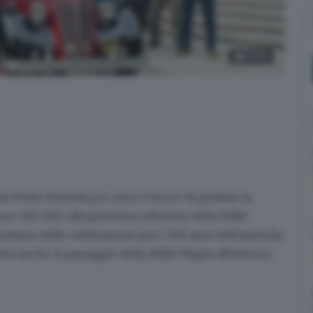
9
foto
le Miglia sulla Fiat «Stella Alpina» del 1947
mi Pietro Beretta per avere l'onore di guidare la
na» del 1947,
alla prossima edizione della Mille
alendario delle celebrazioni
per i 500 anni dell'azienda
,
à anche il passaggio della Mille Miglia all'interno