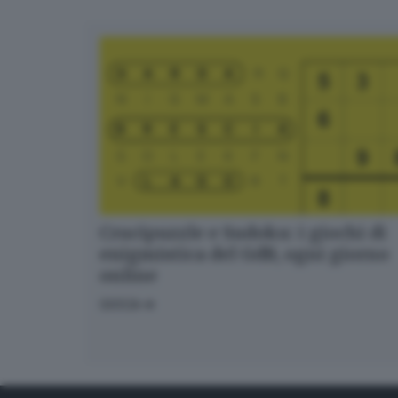
Crucipuzzle e Sudoku: i giochi di
enigmistica del GdB, ogni giorno
online
GIOCA