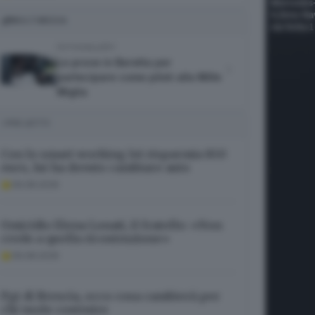
MULTIMEDIA
FOTOGALLERY
Le prove in Beretta per
partecipare come piloti alla Mille
Miglia
I PIÙ LETTI
Con lo smart working lei risparmia 850
euro, lui ha dovuto cambiare auto
09.08.2026
Omicidio Elena Lonati, il fratello: «Non
credo a quella ricostruzione»
09.08.2026
Pgt di Brescia, ecco cosa cambierà per
chi vuole costruire