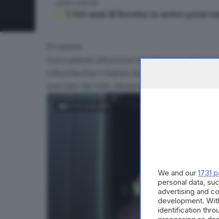
LEGGI ANCHE
I 500 anni di Beretta: in arrivo pezzi un
Il contest
Sono passati attraverso tre selezioni, quiz e p
a Beretta Due e hanno incluso una lezione di 
tracciato dei tubi, elementi centrali nelle comp
FOTOGALLERY
We and our
1731 p
personal data, suc
advertising and c
development. Wit
identification thr