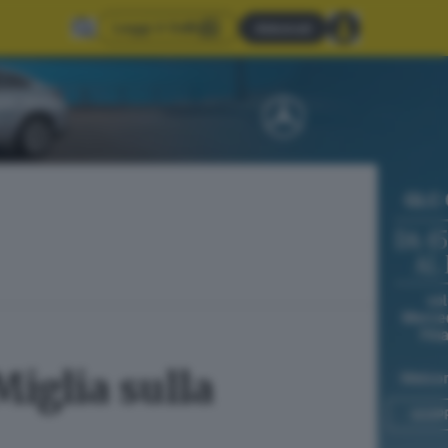
Leggi il GdB
Abbonati
Miglia sulla