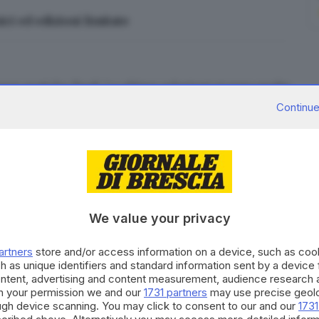
ici ed edizioni limitate
rove pratiche finali. Le ultime selezioni si sono svolte
regolarità automobilistica e una prova tecnica sul
Continue
etizioni di regolarità storica.
We value your privacy
artners
store and/or access information on a device, such as co
h as unique identifiers and standard information sent by a device
ontent, advertising and content measurement, audience research 
h your permission we and our
1731 partners
may use precise geolo
ough device scanning. You may click to consent to our and our
1731