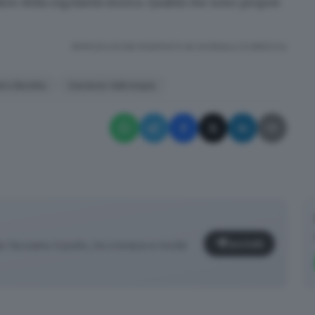
ori della regolarità storica. Qualità che sono proprie
RIPRODUZIONE RISERVATA © GIORNALE DI BRESCIA
tro Beretta
Gardone Valtrompia
Iscriviti
facciamo il punto, tra cronaca e novità