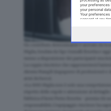
processing as des
your preferences 
your personal data
Your preferences 
consent at any tim
the webpage.
Un contributo determinante è arrivato da
Scu
Le prove in Beretta per partecipare come piloti 
Miglia, fondata da Ugo Gussalli Beretta e oggi
messo a disposizione dei partecipanti una lezi
La coppia vincitrice che rappresenterà l'aziend
Alessia Mangili
(ingegnere di produzione) e
A
armi da fuoco).
«La 1000 Miglia non è solo una competizione 
rispetto delle regole e attenzione al dettaglio
Fabbrica d'Armi Pietro Beretta - premia chi s
responsabilità. L'equipaggio vincitore ha sapu