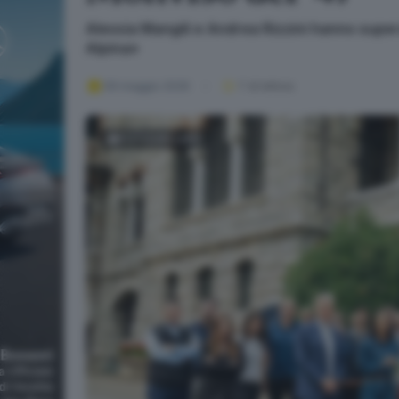
Alessia Mangili e Andrea Rizzini hanno supera
Alpina»
09 maggio 2026
1
' di lettura
FOTOGALLERY