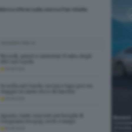
brica d’Armi sulla storica Fiat «Stella
SUGGERITI PER TE
Ricordi, amori e motorini: il mito degli
883 sul Garda
09.08.2026
In sella sul Garda: roccia e lago per un
viaggio in moto ricco di fascino
09.08.2026
Agosto, tanti concerti nei borghi di
Gargnano tra pop, rock e tango
09.08.2026