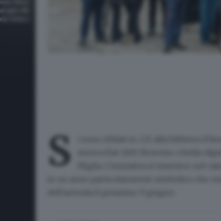
Beretta: una coppia di ingegneri parteciperà alla Mil
S
i sono sfidati in 221
alla Fabbrica d'Ar
storica Fiat 1100 Monviso «Stella Alpi
Miglia
. L'iniziativa si inserisce nel c
in un anno particolarmente simbolico che vedr
dell'azienda il prossimo 9 giugno.