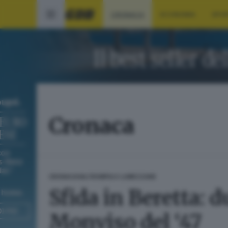
CRONACA
ECONOMIA
SPO
Cronaca
CRONACA
VALTROMPIA E LUMEZZANE
Sfida in Beretta: d
Monviso del ‘47