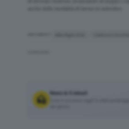
di lavorare insieme, incarnando al meglio i val
anche delle modalità di lavoro in azienda».
Mille Miglia 2026
Fabbrica D'Armi Pie
ARGOMENTI
CONDIVIDI
News in 5 minuti
Cosa è successo oggi? A metà pomeriggio 
del giorno.