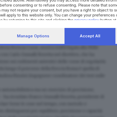
cribed above. Alternatively you may access more detailed infor
before consenting or to refuse consenting. Please note that som
 may not require your consent, but you have a right to object to 
will apply to this website only. You can change your preferences 
e by returning to this site and clicking the
privacy policy
button at
Manage Options
Accept All
25
foto
deria Brescia Corse
, storica realtà legata alla Mille
alla Mille Miglia
 con Carlo Gussalli Beretta nel direttivo, che ha
one sui rudimenti autentici delle corse di regolarità.
a lungo il percorso della Freccia Rossa è quella di
ndrea Rizzini
(ingegnere coordinatore dei test sulle
automobilistica ma un esercizio di precisione,
 - ha ricordato Franco Gussalli Beretta, presidente di
a fare bene le cose nel tempo, con metodo e
to distinguersi per equilibrio, precisione e capacità