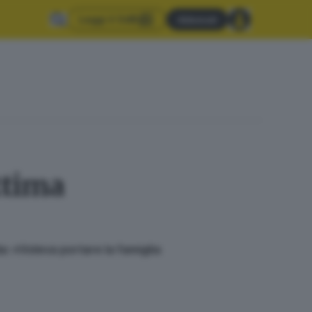
Leggi il GdB
Abbonati
ittima
da: «Voleva portare la famiglia