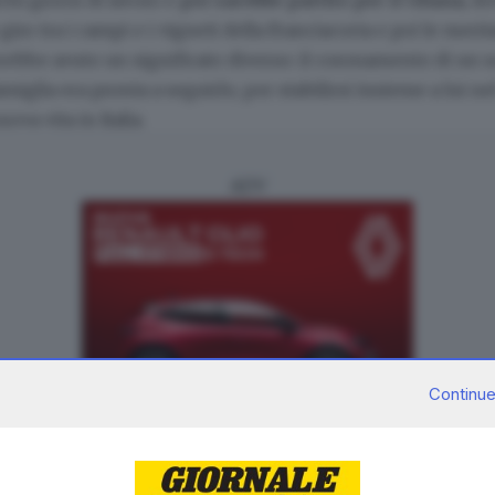
hi giorni di lavoro e
poi sarebbe partito per il Ghana
, d
iro tra i campi e i vigneti della Franciacorta e poi le merit
avrebbe avuto un significato diverso: il coronamento di un 
famiglia era pronta a seguirlo, per stabilirsi insieme a lui
va vita in Italia.
ADV
Continue