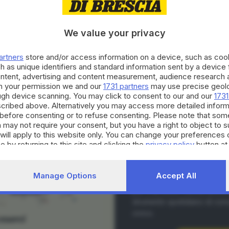
, si è trasformata in un incubo. Duro, spietato. Tremendame
We value your privacy
 una leggera coltre di nebbia,
Salifu Mohammed
, 43 anni 
del trattore
che stava guidando tra i boschi di Ome.
artners
store and/or access information on a device, such as co
h as unique identifiers and standard information sent by a device
a zona non avrebbe dovuto nemmeno andarci – racconta, con
ontent, advertising and content measurement, audience research 
nsi, proprietario dell’azienda agricola Le Due Querce Fran
h your permission we and our
1731 partners
may use precise geolo
ough device scanning. You may click to consent to our and our
1731
arole e nel più profondo dolore, perché
per noi non era un
cribed above. Alternatively you may access more detailed infor
before consenting or to refuse consenting. Please note that som
CONTENUTO PER GLI ABBONATI
 may not require your consent, but you have a right to object to 
will apply to this website only. You can change your preferences 
e by returning to this site and clicking the
privacy policy
button at
Continua a l
’uomo schiacciato dal trattore
La nostra community si evolv
Manage Options
Accept All
occasioni di partecipazione, 
per il territorio. Decidi anch
strumento quotidiano di co
ma delle 10
, in una zona particolarmente impervia, tra le c
civico.
 dell’azienda agricola specializzata nella produzione di vin