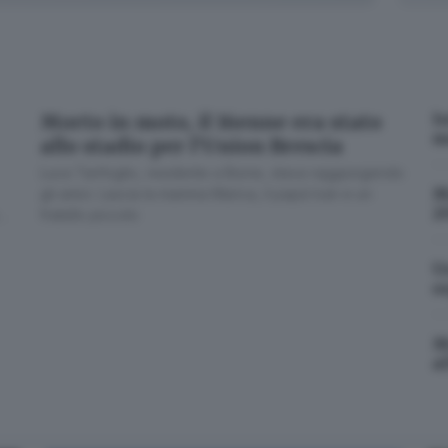
I
Morto in moto, il 16enne era stato
m
allo stadio per l’Union Brescia
Luca Tanfoglio, residente a Bione, stava raggiungendo
M
gli amici. Lascia la mamma Marica, il papà Ivan e un
2
fratello piccolo
✕
 - © www.giornaledibrescia.it
U
to è intervenuto il personale del 118 – l’elisoccorso non è 
o
c’era già più nulla da fare;
il medico non ha potuto far 
 braccianti agricoli, colleghi della vittima, e i titolari, tutt
M
Cosa è successo oggi? A metà pomeriggio facciamo il punto, tra
al
cronaca e novità del giorno.
Email*
’Ebat: «Parco macchine da rinnovare»