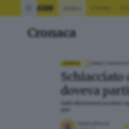
CRONACA
ECONOMIA
SPO
Cronaca
CRONACA
SEBINO E FRANCIACOR
Schiacciato 
doveva parti
Salifu Mohammed avrebbe raggiun
qui»
Simone Bracchi
Giornalista