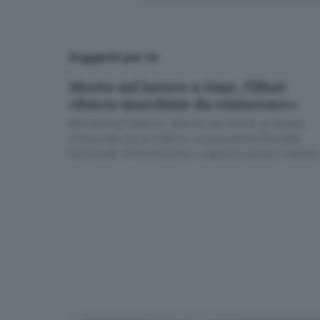
Suggeriti per te
Morto sul lavoro a Ome, l’Ebat:
«Parco macchine da rinnovare»
Mohammed Salifuun, 43enne del Ghana, è rimasto
schiacciato da un trattore. La presidente Rossella
Gazzaretti: «Prevenzione e vigilanza restano l’attività
Il mezzo agricolo ribaltato
da favorire e potenziare»
I soccorsi
Oltre ai Vigili del fuoco, sul pos
avverse –, ma per Mohammed non 
Poco dopo sono arrivati anche altri
LEGGI ANCHE
Morto sul lavoro a Ome, l