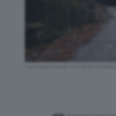
I soccorsi giunti sul posto - Foto Gabriele Strada/Neg