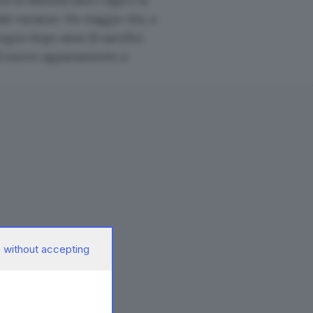
ove lo attendevano i figli e la
ate vacanze. Un viaggio che, a
sogno dopo anni di sacrifici
 nel nuovo appartamento a
 without accepting