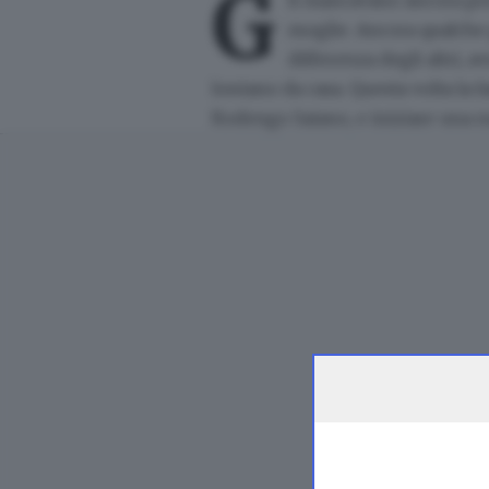
G
li mancavano ancora poc
moglie. Ancora qualche g
differenza degli altri, 
lontano da casa. Questa volta la 
Rodengo Saiano, e iniziare una nuo