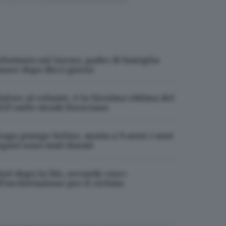
nfortunio sul lavoro, padre di famiglia
uore dopo dieci giorni
alore al volante, è la 52esima vittima del
025 sulle strade bresciane
rago piange Seline, morta a 9 anni: i suoi
partito per le condizioni meteo
rgani sono stati donati
altro che constare il decesso
.
i con le lacrime agli occhi.
orì dopo la lite, secondo «no»
l’archiviazione per il ciclista