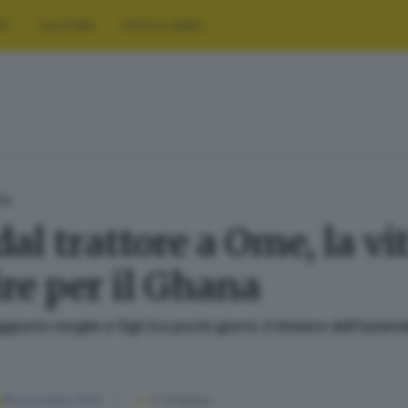
RT
CULTURA
FOTO E VIDEO
TA
dal trattore a Ome, la v
re per il Ghana
to moglie e figli tra pochi giorni. Il titolare dell’azien
16 novembre 2025
3
' di lettura