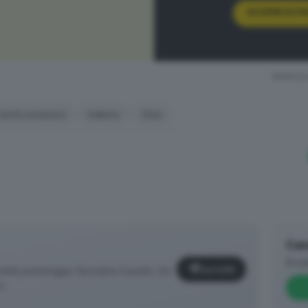
usa delle vie strette del vecchio centro abitato – i Vigili de
SCOPRI DI PI
zo agricolo, hanno dovuto lasciare l’autobotte nel parchegg
na che, costeggiando le poche case isolate da una parte e un 
llarme è stata una persona che stava facendo una passeggiata
RIPRODU
nsieme alla Polizia locale e ai tecnici di Ats Brescia, ha de
o il trattore ribaltato e l’operaio schiacciato
. Stando alle
morto sul lavoro
trattore
Ome
lita.
Can
Brea
Iscriviti
età pomeriggio facciamo il punto, tra
o.