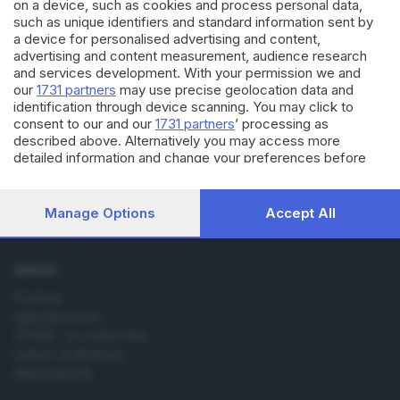
on a device, such as cookies and process personal data,
such as unique identifiers and standard information sent by
a device for personalised advertising and content,
advertising and content measurement, audience research
and services development. With your permission we and
Editoriale Bresciana S.p.A.
our
1731 partners
may use precise geolocation data and
Via Solferino 22, 25121 Brescia
identification through device scanning. You may click to
consent to our and our
1731 partners
’ processing as
described above. Alternatively you may access more
RUBRICHE
detailed information and change your preferences before
Cronaca
consenting or to refuse consenting. Please note that some
Economia
processing of your personal data may not require your
Sport
consent, but you have a right to object to such processing.
Manage Options
Accept All
Your preferences will apply to this website only. You can
Cultura e Spettacoli
change your preferences or withdraw your consent at any
time by returning to this site and clicking the
privacy policy
SERVIZI
button at the bottom of the webpage.
Podcast
Agenda eventi
ZOOM - Le vostre foto
Lettere al direttore
Abbonamenti