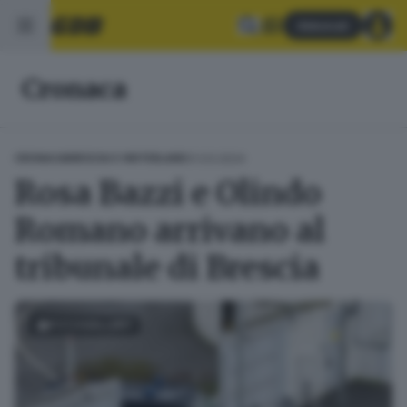
Abbonati
Cronaca
01.03.2024
CRONACA
BRESCIA E HINTERLAND
Rosa Bazzi e Olindo
Romano arrivano al
tribunale di Brescia
FOTOGALLERY