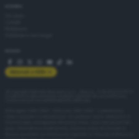
AZIENDA
Chi siamo
Contatti
Redazione
Pubblicità e necrologie
SEGUICI
Abbonati a GDB+
© Copyright Editoriale Bresciana S.p.A. - Brescia - P.IVA 00272770173
Condizioni di abbonamento
Condizioni generali del servizio
Privacy
Cookie policy
Accessibilità
Pubblicità elettorale
ISSN digital: 2499-099X - ISSN carta: 1590-346X - L'adattamento
totale o parziale e la riproduzione con qualsiasi mezzo elettronico, in
funzione della conseguente diffusione online, sono riservati per tutti i
paesi. Informative e moduli privacy. Edizione online del Giornale di
Brescia, quotidiano di informazione registrato al Tribunale di Brescia al