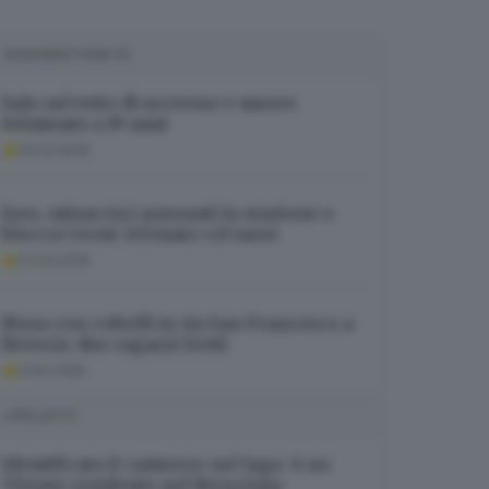
SUGGERITI PER TE
Sale sul tetto di un treno e muore
fulminato a 19 anni
30.03.2025
Iseo, minaccia i passanti in stazione e
blocca i treni: fermato col taser
07.04.2026
Rissa con coltelli in via San Francesco a
Brescia: due ragazzi feriti
21.02.2026
I PIÙ LETTI
Identificato il cadavere nel lago: è un
37enne residente nel Bresciano