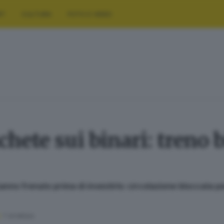
RT
CULTURA
FOTO E VIDEO
hete sui binari: treno b
no frenato prima di investirlo: circolazione bloccata per o
1
' di lettura