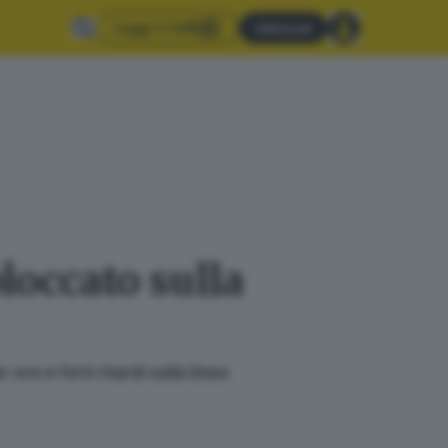
Leggi il GdB
Abbonati
loccato sulla
re e forti ritardi sulla linea