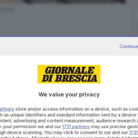
dolossa
Continue
lle 10.36 e diretto a Iseo se lo sono visti davanti
i a
fermare il convoglio
prima di investirlo.
Un
i binari
e che
aveva in mano un machete
nel tratto
rgo San Giovanni e Mandolossa. Immediatamente, come
We value your privacy
interrotta la circolazione
sulla linea ferroviaria e
artners
store and/or access information on a device, such as co
h as unique identifiers and standard information sent by a device
agrebino, è stato preso in consegna dagli agenti
ontent, advertising and content measurement, audience research 
 Volante.
Non ha opposto resistenza ed è stato
h your permission we and our
1731 partners
may use precise geolo
ough device scanning. You may click to consent to our and our
1731
ne psichiatrica
.