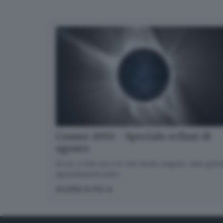
Cosmo 2050 - Speciale eclissi di
agosto
Dove, a che ora e in che modo seguire i due gran
appuntamenti estivi.
SCOPRI DI PIÙ