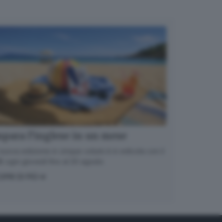
para l’inglese in un mese
nuova edizione in cinque volumi è in edicola con il
 ogni giovedì fino al 20 agosto
OPRI DI PIÙ