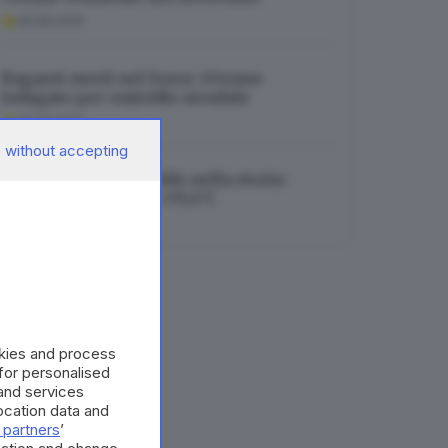
06.08.2026
Ragazzi morti nel fosso: 63enne
indagato per omicidio stradale
06.08.2026
 without accepting
Brescia, mai così caldo nella storia:
toccato il record di +39,4°C
06.08.2026
okies and process
 for personalised
and services
cation data and
 partners
’