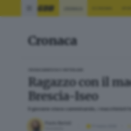
CRONACA
ECONOMIA
SPO
Cronaca
CRONACA
BRESCIA E HINTERLAND
Ragazzo con il mac
Brescia-Iseo
Il giovane stava camminando, i macchinisti han
Paolo Bertoli
17 marzo 2026
Giornalista