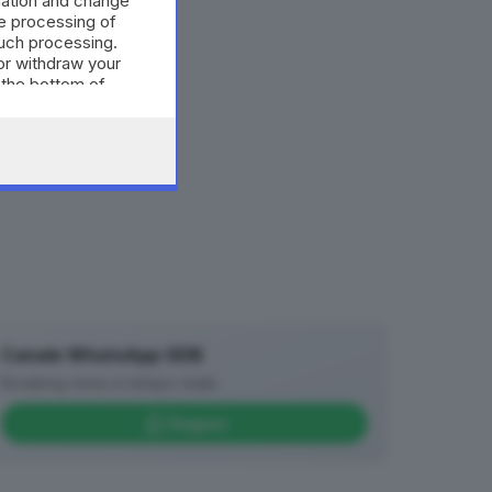
mation and change
e processing of
such processing.
or withdraw your
 the bottom of
Canale WhatsApp GDB
Breaking news in tempo reale
Seguici