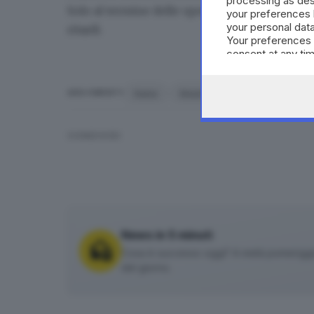
processing as des
Solo al termine delle operazioni di polizia è sta
your preferences 
your personal data
ritardi.
Your preferences 
consent at any tim
the webpage.
treno
linea Brescia-Iseo-Edolo
B
ARGOMENTI
CONDIVIDI
News in 5 minuti
Cosa è successo oggi? A metà pomeriggio 
del giorno.