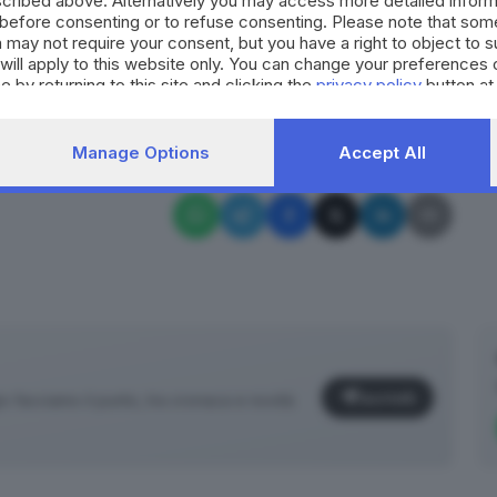
cribed above. Alternatively you may access more detailed infor
to possibile riaprire al traffico dei treni. Inevitabili i
before consenting or to refuse consenting. Please note that som
 may not require your consent, but you have a right to object to 
will apply to this website only. You can change your preferences 
e by returning to this site and clicking the
privacy policy
button at
RIPRODUZIONE RISERVATA © GIORNALE DI BRESCIA
rescia
Manage Options
Accept All
Iscriviti
facciamo il punto, tra cronaca e novità