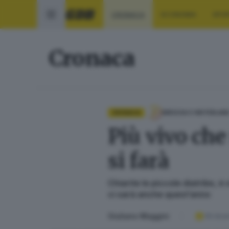
CRONACA
ECONOMIA
SPO
Cronaca
CRONACA
BRESCIA E HINTERLAN
Più vivo che
si farà
Chiarite le piccole diatribe, è
ci sarà anche quest’anno
Giuliano Maggini
09 dice