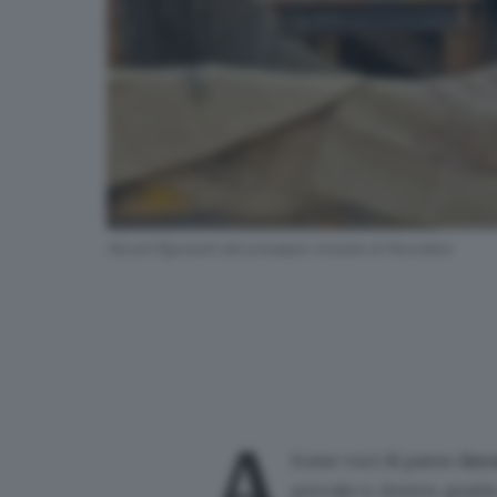
Alcuni figuranti del presepe vivente di Nuvolera
A
lcune voci di paese
dava
peccato e, invece, grazi