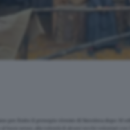
no per finito il presepio vivente di Nuvolera dopo 30 e
e al buon senso, alla volontà di alcuni vecchi volontari con 