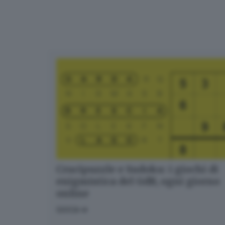
Crucipuzzle e Sudoku: i giochi di
enigmistica del GdB, ogni giorno
online
GIOCA