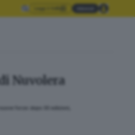
Leggi il GdB
Abbonati
 di Nuvolera
 nuove forze: dopo 30 edizioni,