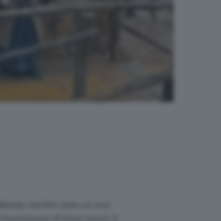
dizioni
. Sarebbe stato un vero
l’inserimento di forze nuove, il