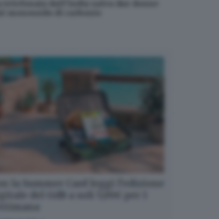
a telefonata dall’India salva due donne
al monossido di carbonio
n la Summer Card leggi l’edizione
gitale del GdB a soli 5,99€ per 1
ettimana