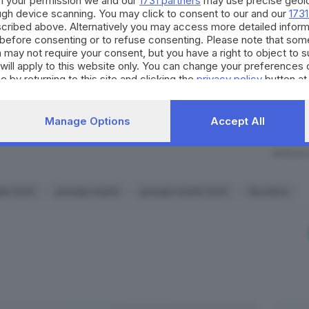
h your permission we and our
1731 partners
may use precise geolo
n concessione, i volontari armati di entusiasmo e voglia d
occasioni di partecipazione, 
ough device scanning. You may click to consent to our and our
1731
eo alla rappresentazione natalizia
del presepio. Il succe
per il territorio. Decidi anch
cribed above. Alternatively you may access more detailed infor
before consenting or to refuse consenting. Please note that som
strumento quotidiano di co
ulteriormente sia nel numero di capanne sia nel numero dei
 may not require your consent, but you have a right to object to 
civico.
ompagni, tanto che questo Natale vedrà la nascita della tr
will apply to this website only. You can change your preferences 
e by returning to this site and clicking the
privacy policy
button at
SCOPRI DI PI
Manage Options
Accept All
RIPRODU
ale 2025
presepi viventi
presepi viventi 2025
Nuvolera