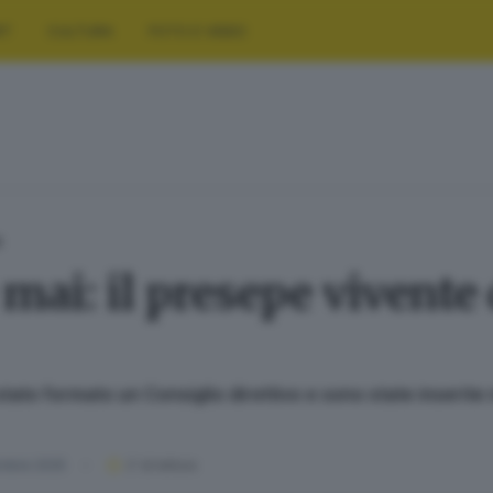
RT
CULTURA
FOTO E VIDEO
D
 mai: il presepe vivente
 stato formato un Consiglio direttivo e sono state inserite
mbre 2025
2
' di lettura