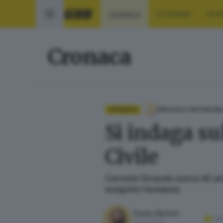
CRONACA
ECONOMIA
SPO
Cronaca
CRONACA
BRESCIA E HINTERLAN
Si indaga su
Civile
Carmela Girasole aveva 45 ann
eseguita l’autopsia
Paolo Bertoli
29
Giornalista