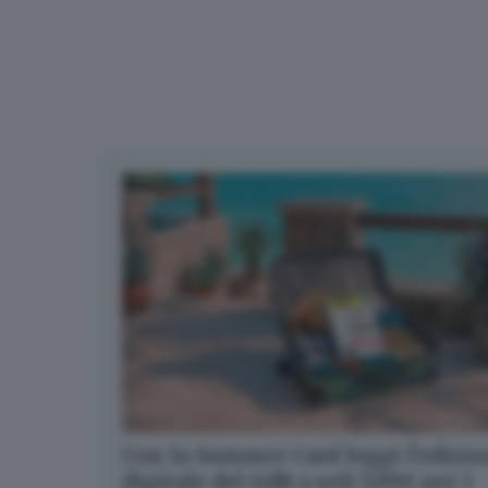
Con la Summer Card leggi l’edizi
digitale del GdB a soli 5,99€ per 1