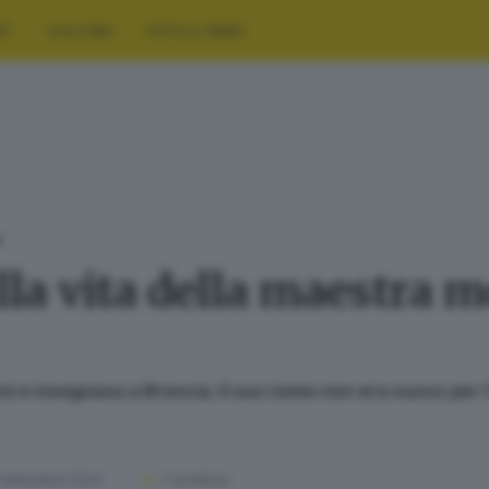
RT
CULTURA
FOTO E VIDEO
D
lla vita della maestra m
i e insegnava a Brescia. Il suo nome non era nuovo per l’
 settembre 2024
1
' di lettura