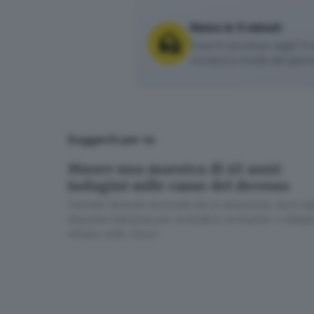
News in 5 minuti
Cosa è successo oggi? A m
cronaca e novità del giorn
Suggeriti per te
Muore una maestra di 45 anni:
indagini sulle cause del decesso
Carmela Girasole stroncata da un aneurisma, ma è sta
disposta l’autopsia per escludere un trauma. I colleghi
«Siamo sotto choc»