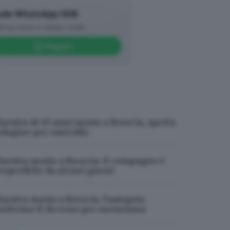
ale WhatsApp GDB
king news in tempo reale
Seguici
aestra di 45 anni morta a Brescia, aperta
ndagine per omicidio
aestra morta a Brescia: il compagno è
rreperibile da alcuni giorni
aestra morta a Brescia, l’autopsia
onferma il decesso per aneurisma