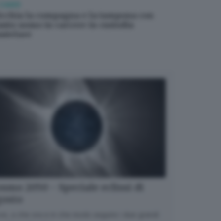
L CASO
icchia la compagna e la tampona con
'auto: uomo in carcere in custodia
autelare
smo 2050 - Speciale eclissi di
gosto
e, a che ora e in che modo seguire i due grandi