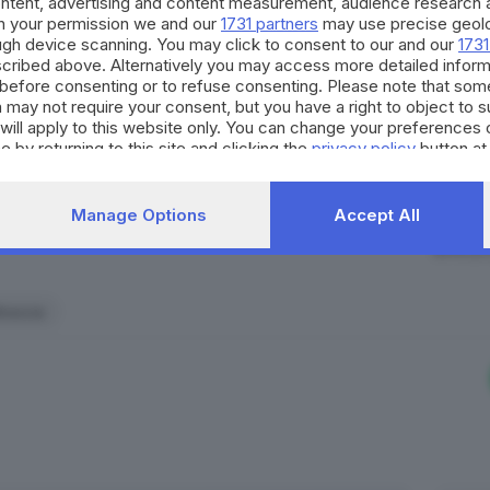
ontent, advertising and content measurement, audience research 
l Pronto soccorso della donna. La Mobile è anche impegnata
h your permission we and our
1731 partners
may use precise geolo
occasioni di partecipazione, 
ough device scanning. You may click to consent to our and our
1731
o gli ultimi giorni, cosa abbia fatto, con chi si sia vista, 
per il territorio. Decidi anch
cribed above. Alternatively you may access more detailed infor
strumento quotidiano di co
before consenting or to refuse consenting. Please note that som
civico.
rovvisa scomparsa, hanno raccontato degli improvvisi malo
 may not require your consent, but you have a right to object to 
will apply to this website only. You can change your preferences 
.
e by returning to this site and clicking the
privacy policy
button at
SCOPRI DI PI
re se qualche episodio dei giorni precedenti, magari di nat
Manage Options
Accept All
RIPRODU
rescia