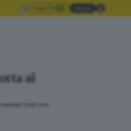
Leggi il GdB
Abbonati
orta al
ospedale Civile: sarà