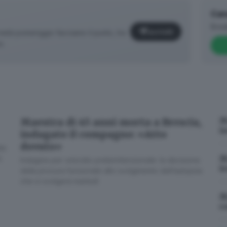
Can
Brea
Iscriviti
età pomeriggio facciamo il punto, tra
o.
M
Maestra di 45 anni morta a Brescia,
i
indagato il compagno: «Atto
dovuto»
ta
M
:
Indagine per omicidio preterintenzionale: la decisione
✕
i
della procura funzionale allo svolgimento dell’autopsia
che si svolgerà martedì
M
c