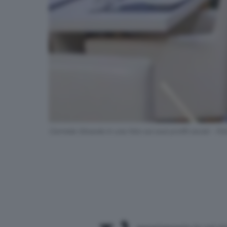
Carmela Girasole in una foto sui suoi profili social - Fo