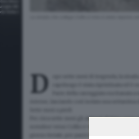
La strada che collega Collio a Ivino è stata riaperta 
D
opo sette mesi di tregenda, la strad
capoluogo è stata ripristinata ed è 
Parte della carreggiata
era franata a
intense, lasciando così isolata una settantina 
Sette mesi a piedi
Per circa sette mesi gli abitanti di Ivino sono s
scendere verso Collio e verso Brescia
. Chi la
giorno feriale, per parecchio tempo, a raggiu