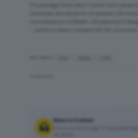
Tra passaggi burocratici e lavori veri e propri 
rinforzare una strada su cui passano dei mezz
concomitanza col Natale
. «Finalmente il disa
–, anche se siamo consapevoli che occorrono al
Ivino
strada
Collio
ARGOMENTI
CONDIVIDI
News in 5 minuti
Cosa è successo oggi? A metà pomeriggio 
del giorno.