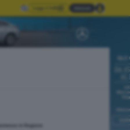
Leggi il GdB
Abbonati
trasmesso in Regione