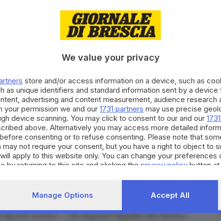
ezione civile per poi farsi venire a prendere da un
irsi di una via alternativa, impossibile, però, da
ione di evidente disagio che non aveva mancato di
We value your privacy
 sesto la strada c’è voluto, come detto, tempo. Il
alla Regione «in quanto – aveva spiegato lo scorso
artners
store and/or access information on a device, such as co
orto dei lavori, che supera di gran lunga i 100.000
h as unique identifiers and standard information sent by a device
ontent, advertising and content measurement, audience research 
n le proprie forze un intervento tempestivo».
h your permission we and our
1731 partners
may use precise geolo
ough device scanning. You may click to consent to our and our
1731
cribed above. Alternatively you may access more detailed infor
before consenting or to refuse consenting. Please note that som
ancora impraticabile
 may not require your consent, but you have a right to object to 
will apply to this website only. You can change your preferences 
e by returning to this site and clicking the
privacy policy
button at
cale, che per l’occasione aveva fatto una variazione di
del progetto a un geologo e a un ingegnere. «Il
Manage Options
Accept All
temi verdi della Regione per l’ottenimento del parere
 agosto scorso –, cui seguirà l’appalto dei lavori».