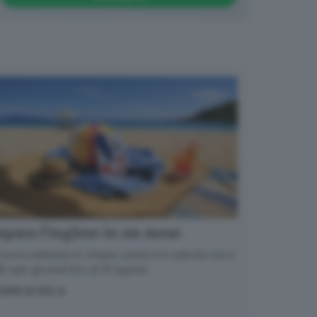
para l’inglese in un mese
nuova edizione in cinque volumi è in edicola con il
 ogni giovedì fino al 20 agosto
OPRI DI PIÙ