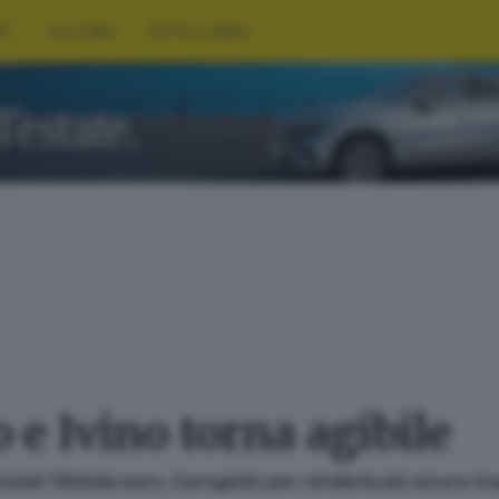
RT
CULTURA
FOTO E VIDEO
o e Ivino torna agibile
anziati 100mila euro, il progetto per renderla più sicura 