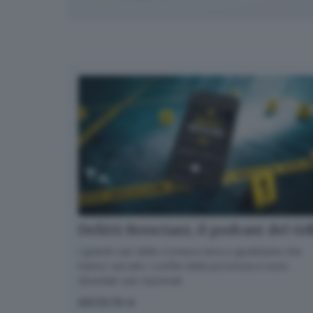
Delitti Bresciani, il podcast del G
I grandi casi della cronaca nera e giudiziaria che
hanno varcato i confini della provincia e sono
diventati casi nazionali
ASCOLTA