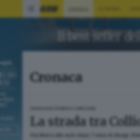
CRONACA
ECONOMIA
SPO
Cronaca
CRONACA
VALTROMPIA E LUMEZZANE
La strada tra Colli
Via libera alle auto dopo 7 mesi di disagi. St