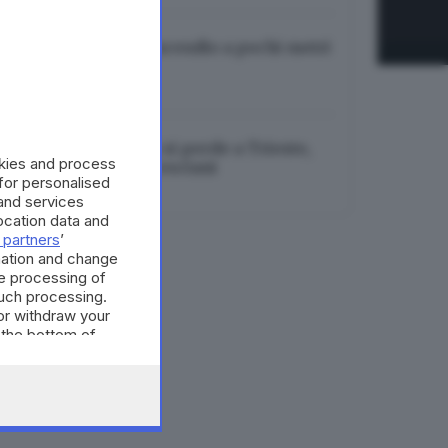
Gardaland, nuovo incendio a pochi metri
dalle attrazioni
07.08.2026
Bambina di tre anni si perde a Trieste,
okies and process
trovata da agenti bresciani
 for personalised
07.08.2026
and services
cation data and
 partners
’
mation and change
e processing of
such processing.
or withdraw your
 the bottom of