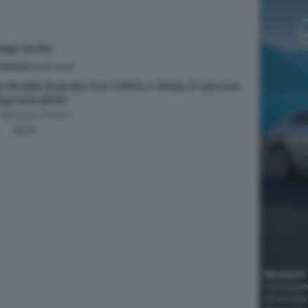
eggi anche
08.08.2024
ONACA
a strada franata tra Collio e Ivino è ancora
mpraticabile
i
Barbara Fenotti
ADV