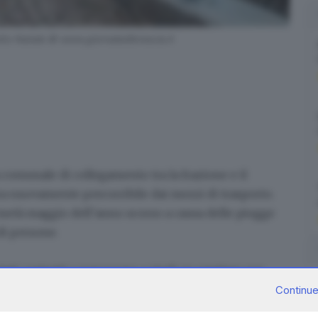
sotto Natale © www.giornaledibrescia.it
a comunale di collegamento tra la frazione e il
ora nuovamente percorribile dai mezzi di trasporto.
 metà maggio
dell’anno scorso a causa delle piogge
di persone.
tati costretti a
percorrere a piedi un sentiero per
vora o studia, insomma, si è visto costretto ogni
Continue
ngere il punto franato per superarlo sulle proprie