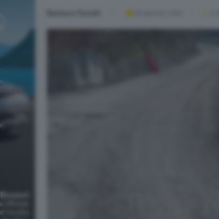
Barbara Fenotti
08 gennaio 2025
2
' 