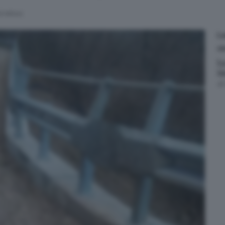
di lettura
L
CR
L
i
d