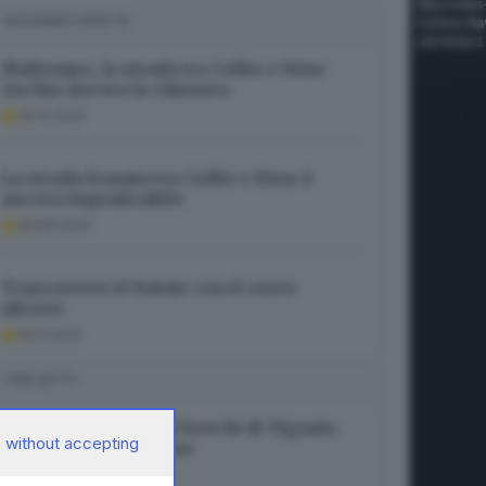
SUGGERITI PER TE
Maltempo, la strada tra Collio e Ivino
rischia ancora la chiusura
30.10.2025
La strada franata tra Collio e Ivino è
ancora impraticabile
08.08.2024
Trascorrere il Natale con il cuore
altrove
18.12.2024
I PIÙ LETTI
Grosso incendio nei boschi di Tignale,
 without accepting
evacuate diverse case
07.08.2026