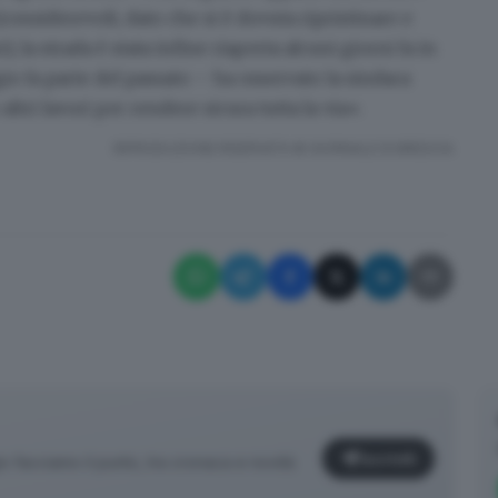
(considerevoli, dato che si è dovuta ripristinare e
i),
la strada è stata infine riaperta alcuni giorni fa in
gio fa parte del passato – ha osservato la sindaca
tri lavori per rendere sicura tutta la via».
RIPRODUZIONE RISERVATA © GIORNALE DI BRESCIA
Iscriviti
facciamo il punto, tra cronaca e novità