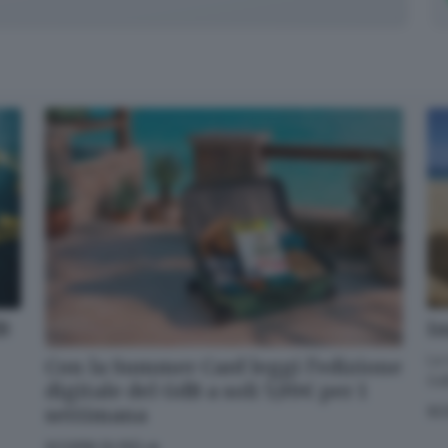
✕
dB
Im
Cosa è successo oggi? A metà pomeriggio facciamo il punto, tra
cronaca e novità del giorno.
La 
Con la Summer Card leggi l’edizione
GdB
digitale del GdB a soli 5,99€ per 1
Email*
settimana
SC
SCOPRI DI PIÙ