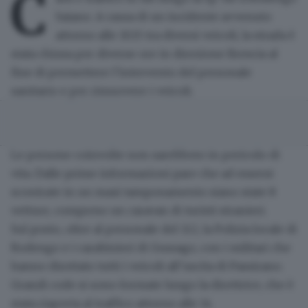
C
Saiano. A causa di un incidente avvenuto
attorno alle 10.15 tra diversi veicoli, la strada è
stata chiusa per diverse ore in direzione Brescia al
fine di permettere l’intervento del personale
sanitario e per rimuovere i veicoli.
Le persone coinvolte non sarebbero in pericolo di
vita
. Dalle prime informazioni pare che ad essersi
scontrate in un
maxi tamponamento siano state 8
vetture
, compreso un caravan di turisti stranieri.
Sul posto, oltre al personale del 112, la Polizia locale di
Rodengo e i carabinieri di Gussago, con i militari che
hanno dirottato tutti i veicoli all’uscita di Passirano.
Grandi code si sono formate lungo la direttrice,
che è
stata riaperta al traffico attorno alle 14
.