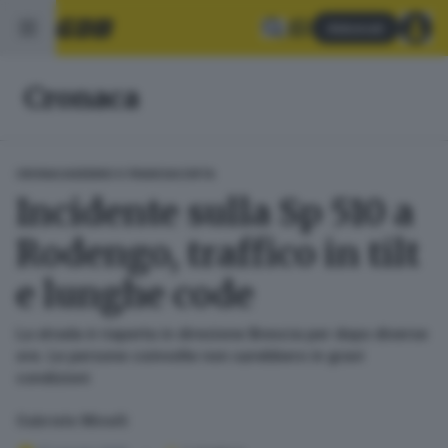
Abbonati
Cronaca
CRONACA
SEBINO E FRANCIACORTA
Incidente sulla Sp 510 a
Rodengo, traffico in tilt
e lunghe code
La strada è riaperta in direzione Brescia per dopo diverse
ore. Le persone coinvolte non sarebbero in gravi
condizioni
Gabriele Minelli