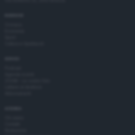
Via Solferino 22, 25121 Brescia
RUBRICHE
Cronaca
Economia
Sport
Cultura e Spettacoli
SERVIZI
Podcast
Agenda eventi
ZOOM - Le vostre foto
Lettere al direttore
Abbonamenti
AZIENDA
Chi siamo
Contatti
Redazione