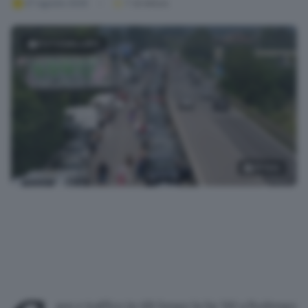
27 agosto 2025
1
' di lettura
FOTOGALLERY
19
foto
L'incidente a Rodengo lungo la Sp 510
aos e
traffico in tilt lungo la Sp 510
a Rodengo