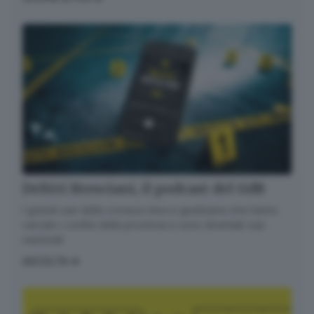
Informativa ai sensi dell’articolo 13 del
Regolamento UE 2016/679 o GDPR*
Alla mail registrata verranno inviati periodicamente
messaggi di posta elettronica contenenti le ultime
notizie. Potrà interrompere in ogni momento l'invio
seguendo le istruzioni che troverà in ogni
messaggio.
Clicca qui per l'informativa estesa
Accetta ed iscriviti
Delitti Bresciani, il podcast del GdB
I grandi casi della cronaca nera e giudiziaria che hanno
varcato i confini della provincia e sono diventati casi
nazionali
ASCOLTA