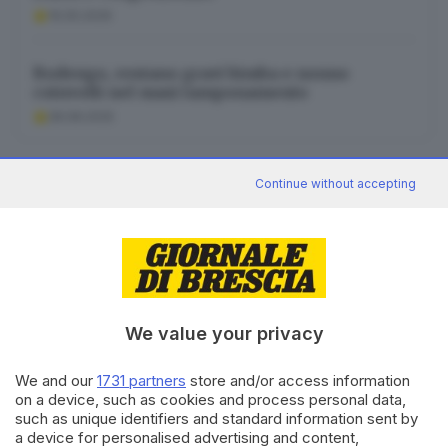
19.05.2026
Rodengo, restano gravi bimba e nonno
coinvolti nel maxi tamponamento
28.08.2025
Continue without accepting
News in 5 minuti
Cosa è successo oggi? A metà pomeriggio
facciamo il punto, tra cronaca e novità del
giorno.
Iscriviti
We value your privacy
We and our
1731 partners
store and/or access information
Canale WhatsApp GDB
on a device, such as cookies and process personal data,
such as unique identifiers and standard information sent by
Breaking news in tempo reale
a device for personalised advertising and content,