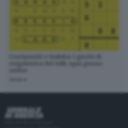
Crucipuzzle e Sudoku: i giochi di
enigmistica del GdB, ogni giorno
online
GIOCA
Editoriale Bresciana S.p.A.