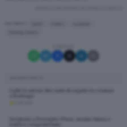
RIPRODUZIONE RISERVATA © GIORNALE DI BRESCIA
Sp510
traffico
incidente
ARGOMENTI
Rodengo Saiano
CONDIVIDI
SUGGERITI PER TE
Ladri in azione due notti di seguito in comune
a Rodengo
02.06.2024
Incidente a Provaglio d’Iseo, strada chiusa e
traffico congestionato