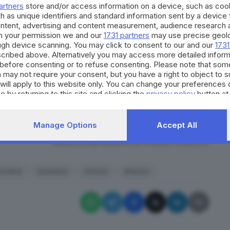
artners
store and/or access information on a device, such as co
se emesso da autorità estere; marca da bollo da16
h as unique identifiers and standard information sent by a device
ontent, advertising and content measurement, audience research 
h your permission we and our
1731 partners
may use precise geolo
ough device scanning. You may click to consent to our and our
1731
ggiorno per «motivi di lavoro»
potrà essere
cribed above. Alternatively you may access more detailed infor
before consenting or to refuse consenting. Please note that som
presso gli «Sportelli Amico degli Uffici Postali.
 may not require your consent, but you have a right to object to 
will apply to this website only. You can change your preferences 
e by returning to this site and clicking the
privacy policy
button at
 la prima volta
il permesso di soggiorno per
 in Questura
, in via Botticelli, il lunedì e il mercoledì
Manage Options
Accept All
RIPRODUZIONE RISERVATA © GIORNALE DI BRESCIA
craina
Questura
rinnovo
Brescia