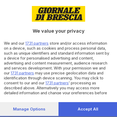
RIPRODUZIONE RISERVATA © GIORNALE DI BRESCIA
controllo
lavoro nero
ARGOMENTI
aziende metallurgiche
Quinzano
We value your privacy
CONDIVIDI
We and our
1731 partners
store and/or access information
on a device, such as cookies and process personal data,
such as unique identifiers and standard information sent by
a device for personalised advertising and content,
advertising and content measurement, audience research
SUGGERITI PER TE
and services development. With your permission we and
our
1731 partners
may use precise geolocation data and
Lavoratori in nero e poca sicurezza: chiusi
identification through device scanning. You may click to
kebab e autolavaggio a Darfo
consent to our and our
1731 partners
’ processing as
described above. Alternatively you may access more
28.05.2026
detailed information and change your preferences before
consenting or to refuse consenting. Please note that some
processing of your personal data may not require your
Sfruttamento del lavoro: sequestrati quattro
consent, but you have a right to object to such processing.
Manage Options
Accept All
laboratori cinesi
Your preferences will apply to this website only. You can
31.05.2025