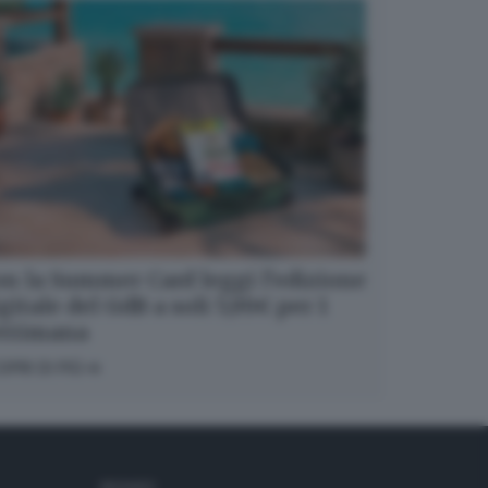
n la Summer Card leggi l’edizione
gitale del GdB a soli 5,99€ per 1
ettimana
OPRI DI PIÙ
SEGUICI