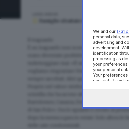
LEGGI ANCHE
Famiglie sfrattate e anziani senza all
We and our
1731 p
personal data, suc
Il traguardo
advertising and c
È un traguardo non scontato per questo manipo
development. Wit
identification thr
erano diventate proibitive a fronte di costi d
processing as des
indietreggiare mai. «È stata una battaglia bel
your preferences 
your personal data
vogliamo ringraziare Umberto Gobbi e l’assess
Your preferences 
sempre ascoltati.
Altri quartieri devono capire
consent at any tim
the webpage.
Proprio sul valore simbolico del risultato otte
scintilla che ha acceso altre proteste in tutta 
Bartolomeo, Casazza, Don Bosco, Primo Magg
di San Polo
». Ora lo sguardo è rivolto al pro
dopo la messa a gara in estate. Solo allora le
delle rate condominiali.