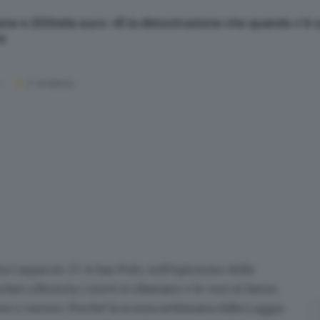
one e 200mila euro: «È la dimostrazione che quando c’è uni
i»
2
' di lettura
via Carpaccio 27. A San Polo, nell’epicentro delle
lari a Brescia, i nervi si rilassano e le voci si fanno
nno e mezzo. Perché la scorsa settimana dalla Loggia