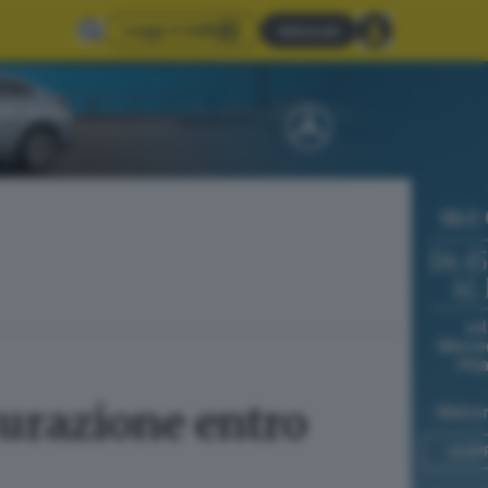
Leggi il GdB
Abbonati
tturazione entro