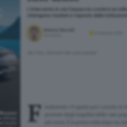
L’intervento in via Carpaccio costerà un mili
ottengono risultati e risposte dalle Istituzion
Antonio Borrelli
10 febbraio 2026
Giornalista
San Polo, interventi alle case popolari
F
inalmente c’è spazio per i sorrisi, in 
proteste degli inquilini delle case popo
più tenui. È la prima volta dopo un a