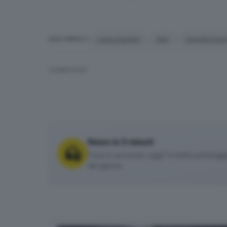
case popolari
Aler
ristrutturazi
ARGOMENTI
CONDIVIDI
News in 5 minuti
Cosa è successo oggi? A metà pomeriggio 
del giorno.