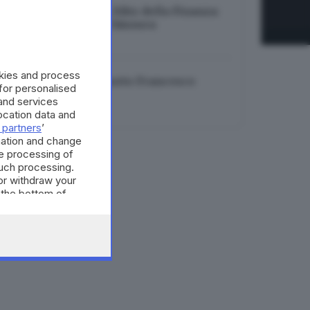
Turismo bresciano, blitz della Finanza:
16 attività a rischio chiusura
06.08.2026
okies and process
Musica in lutto: è morto Francesco
 for personalised
Guccini
and services
06.08.2026
cation data and
 partners
’
mation and change
e processing of
such processing.
or withdraw your
 the bottom of