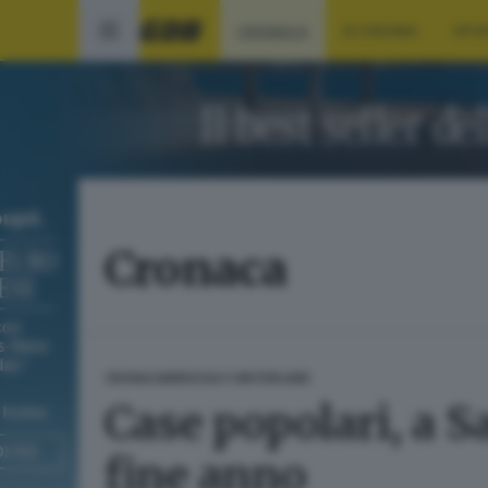
CRONACA
ECONOMIA
SPO
Cronaca
CRONACA
BRESCIA E HINTERLAND
Case popolari, a S
fine anno