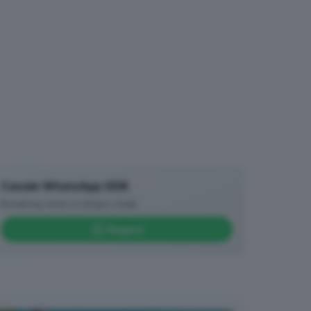
Canale WhatsApp GDB
Breaking news in tempo reale
Seguici