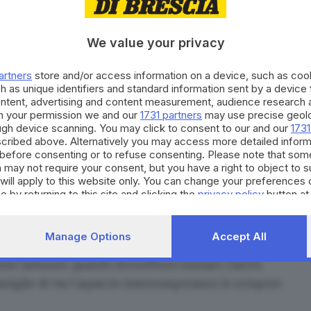
We value your privacy
oggio: a Brescia è emergenza casa
artners
store and/or access information on a device, such as co
h as unique identifiers and standard information sent by a device
ontent, advertising and content measurement, audience research 
lo di inquilini che quando le condizioni di vita
h your permission we and our
1731 partners
may use precise geolo
ough device scanning. You may click to consent to our and our
1731
i locazione persino eccessivi hanno deciso di non
cribed above. Alternatively you may access more detailed infor
la e dura – confessa la portavoce Cinzia Comelli –,
before consenting or to refuse consenting. Please note that som
 may not require your consent, but you have a right to object to 
ore Marco Fenaroli che sono stati gli unici ad averci
will apply to this website only. You can change your preferences 
 che l’unione fa la forza
».
e by returning to this site and clicking the
privacy policy
button at
nuto in via Carpaccio insiste Gobbi: «Questa è stata la
la città. Oggi abbiamo situazioni simili a San
Manage Options
Accept All
io e Campo Fiera. Ma
serve la stessa determinazione
ssimo autunno, quando dovrebbero iniziare i lavori
 famiglie di via Carpaccio interromperanno lo sciopero