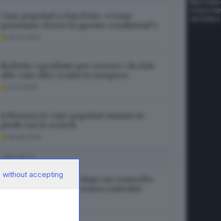
Case popolari a San Polo: «Come
possiamo vivere in queste condizioni?»
20.09.2024
Bollette «gonfiate per errore» da A2A:
alle case Aler scatta lo sciopero
24.12.2025
A Brescia le case popolari stanno in
piedi con lo scotch
08.08.2025
I PIÙ LETTI
 without accepting
Sarezzo, bar chiuso dopo un controllo:
trovato dipendente senza contratto
06.08.2026