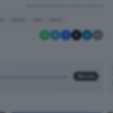
RIPRODUZIONE RISERVATA © GIORNALE DI BRESCIA
one
San Polo
lavori
Brescia
Iscriviti
facciamo il punto, tra cronaca e novità