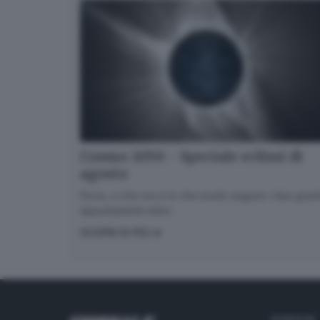
Cosmo 2050 - Speciale eclissi di
agosto
Dove, a che ora e in che modo seguire i due gran
appuntamenti estivi.
SCOPRI DI PIÙ
RUBRICHE