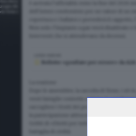
è arrivata l’ufficialità: entro la fine del 2026 
dell’intero condominio per un valore di
un m
copertura e i ballatoi e prevederà il cappotto, 
Non solo: l’impianto a gas verrà disattivato e
Interventi che si attendevano da decenni.
LEGGI ANCHE
Bollette «gonfiate per errore» da A2A:
La reazione
Dopo le assemblee, la raccolta di firme, i sit-i
venti famiglie costrette a vivere in condizion
raccogliere i frutti dei propri sacrifici. «È la
la partecipazione attiva
si ottengono risultati
Gobbi di «Diritti per tutti» che sin da quel s
battaglia di civiltà.