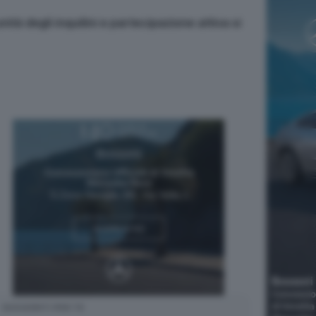
tà degli inquilini e partecipazione attiva si
SUGGERITI PER TE