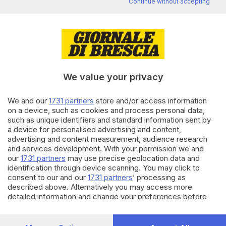
Continue without accepting
Svastiche in centro a Brescia, operai al lavoro
per ripulire i muri
19.12.2024
Nuovo raduno antifascista a Brescia, la
We value your privacy
Questura convoca gli organizzatori
24.12.2024
We and our
1731 partners
store and/or access information
on a device, such as cookies and process personal data,
such as unique identifiers and standard information sent by
a device for personalised advertising and content,
advertising and content measurement, audience research
and services development. With your permission we and
News in 5 minuti
our
1731 partners
may use precise geolocation data and
Cosa è successo oggi? A metà pomeriggio
identification through device scanning. You may click to
facciamo il punto, tra cronaca e novità del
consent to our and our
1731 partners
’ processing as
giorno.
described above. Alternatively you may access more
Iscriviti
detailed information and change your preferences before
consenting or to refuse consenting. Please note that some
processing of your personal data may not require your
consent, but you have a right to object to such processing.