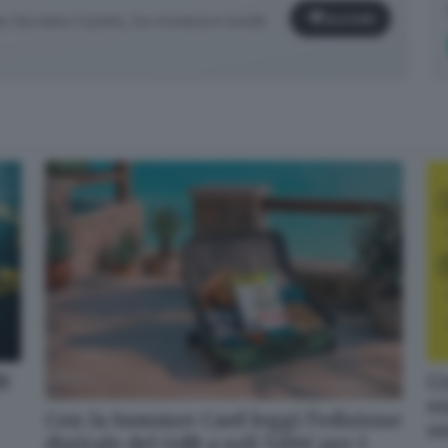
Iscriviti
facciamo il punto, tra cronaca e novità
✕
Cosa è successo oggi? A metà pomeriggio facciamo il punto, tra
dB
Cr
cronaca e novità del giorno.
en
Con la Summer Card leggi l’edizione
Email*
o
digitale del GdB a soli 5,99€ per 1