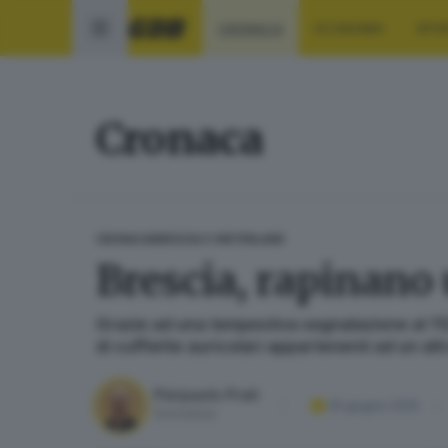
CRONACA
ECONOMIA
SPO
Cronaca
CRONACA
BRESCIA E HINTERLAND
Brescia, rapinano
Grazie ad una tempestiva segnalazione al 112 
di cuffiette auricolari appartenenti ad un al
Pierpaolo Prati
05 giugno 2025
Giornalista