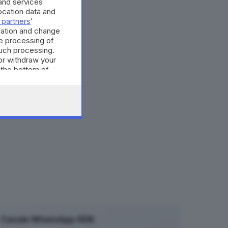
and services
cation data and
 partners
’
mation and change
e processing of
such processing.
or withdraw your
 the bottom of
Canale WhatsApp GDB