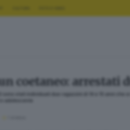
RT
CULTURA
FOTO E VIDEO
 un coetaneo: arrestati
sono stati individuati due ragazzini di 14 e 15 anni che 
tro adolescente
1
' di lettura