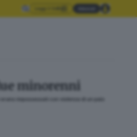
Leggi il GdB
Abbonati
 due minorenni
si erano impossessati con violenza di un paio