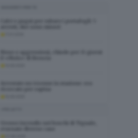
SUGGERITI PER TE
Calci e pugni per rubare i portafogli: 5
arresti, due sono minori
17.01.2026
Risse e aggressioni, chiude per 15 giorni
il «Molo» di Brescia
14.09.2025
Arrestato un 44enne in stazione: era
ricercato per rapina
10.06.2025
I PIÙ LETTI
Grosso incendio nei boschi di Tignale,
evacuate diverse case
07.08.2026