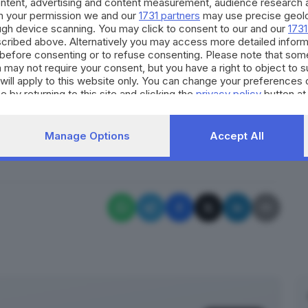
ontent, advertising and content measurement, audience research 
 successivamente posti agli arresti domiciliari su
h your permission we and our
1731 partners
may use precise geolo
ough device scanning. You may click to consent to our and our
1731
, in attesa dell’udienza di convalida.
cribed above. Alternatively you may access more detailed infor
e Paolo Sartori – emerge quanto sia fondamentale la
before consenting or to refuse consenting. Please note that som
la segnalazione
ha permesso un intervento efficace e
 may not require your consent, but you have a right to object to 
will apply to this website only. You can change your preferences 
sottolineano l’urgenza di investire sempre più nella
e by returning to this site and clicking the
privacy policy
button at
contrastare la devianza giovanile».
RIPRODUZIONE RISERVATA © GIORNALE DI BRESCIA
Manage Options
Accept All