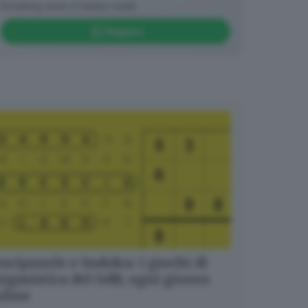
Breaking news in tempo reale
Seguici
ucipuzzle e Sudoku: i giochi di
igmistica del GdB, ogni giorno
nline