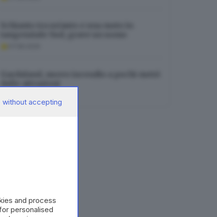
Schianto tra un’auto e una moto in
tangenziale Sud, grave un uomo
07.08.2026
Gardaland, nuovo incendio a pochi metri
dalle attrazioni
07.08.2026
 without accepting
okies and process
 for personalised