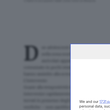
Il fatto è accaduto nella zona nord di Brescia
D
ue adolescenti di
15 e 14 anni sono s
nella zona nord della città, dopo ess
auricolari appartenenti a un altro mi
consumato in pochi istanti, ma a segnalarlo all
hanno
assistito alla scena
e hanno immediatam
L’intervento
Grazie alla tempestività della segnalazione, un
intervenire rapidamente, intercettando i due r
trovati in possesso degli auricolari appena sot
We and our
1731 p
personal data, suc
verifiche – non sarebbe stato utilizzato dura