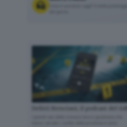
Cosa è successo oggi? A metà pomeriggio 
del giorno.
Delitti Bresciani, il podcast del G
I grandi casi della cronaca nera e giudiziaria che
hanno varcato i confini della provincia e sono