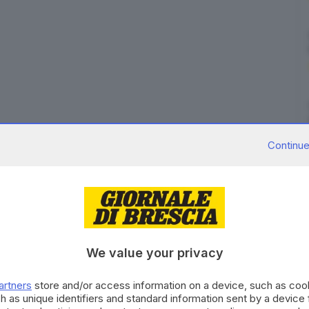
tati arrestati
nel pomeriggio di mercoledì 4 giugno
Continue
ersi impossessati con violenza di un paio di cuffiette
nore. Il gesto, secondo quanto ricostruito, si sarebbe
e forze dell’ordine sono stati alcuni cittadini che
ente composto il 112.
a pattuglia della Squadra Volante è riuscita a
We value your privacy
agazzi ancora nei dintorni. Gli agenti li hanno
tratti e di un tirapugni in metallo, che – secondo le
artners
store and/or access information on a device, such as co
h as unique identifiers and standard information sent by a device
nte l’azione. I due giovanissimi, entrambi
italiani e