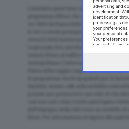
personal data, suc
advertising and c
L’iniziativa quest’anno
si presenta ancora più 
development. Wit
programma diffuso che animerà per due giorni i
identification thr
processing as des
ore 18:00 da Piazza della Loggia con la tradizio
your preferences 
le età. La serata proseguirà con un appuntamen
your personal data
Your preferences 
scena il CicloCinema a pedali.
consent at any tim
La giornata clou sarà domenica 11 maggio
: il
the webpage.
resterà chiuso al traffico e sarà facilmente acc
metropolitana. L’intera area si trasformerà in 
Piazza della Loggia, Largo Formentone, via X Gi
In programma: check-up gratuiti per le biciclet
bambini, mostre, talk sulla mobilità sostenibile
pensate per promuovere uno stile di vita attiv
così non solo come evento partecipato e fes
dell’impegno della città verso
un modello di m
libero. Per informazioni rivolgersi alla mail 