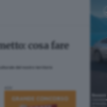
metto: cosa fare
lturale del nostro territorio
ADV