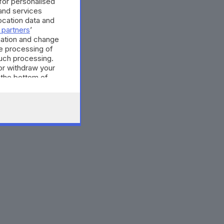
 for personalised
and services
cation data and
 partners
’
mation and change
e processing of
such processing.
or withdraw your
 the bottom of