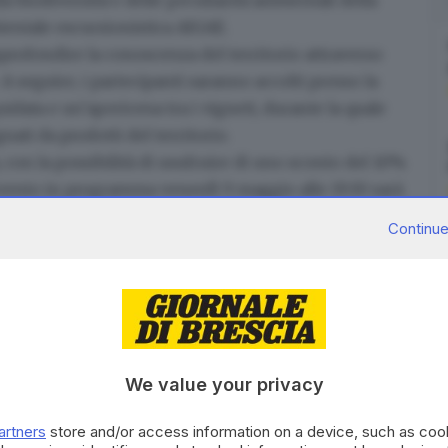
ientale escursionistica AIGAE.
rofondire la conoscenza del territorio attraverso
A seguire, i partecipanti saranno accolti presso la
idata e un’apericena tra i vigneti, durante la quale
ati da prodotti del territorio.
, con la possibilità di usufruire di uno sconto del 10%
’evento in programma venerdì 9 maggio alle 19:30 sarà
otazioni è possibile contattare Paola al numero +39
Continue
ivolgersi alla mail
info@tenutalavigna.it
.
rescia ospiterà
una nuova edizione di Blu in Bici
,
romosso dal Comune di Brescia in collaborazione con
We value your privacy
timana su due ruote
artners
store and/or access information on a device, such as co