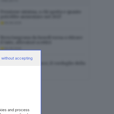
I PIÙ LETTI
Pensione minima, a chi spetta e quanto
potrebbe aumentare nel 2027
06.08.2026
Bresciangrana da lunedì torna a ritirare
il latte, allevatori scettici
06.08.2026
 without accepting
Addio ad Alberto Pesce, il cordoglio della
sindaca di Brescia
05.08.2026
okies and process