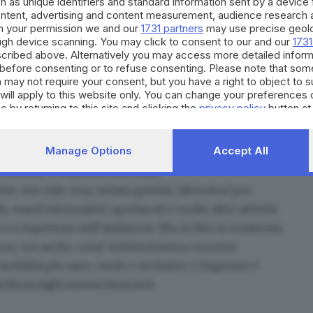
h as unique identifiers and standard information sent by a device
ontent, advertising and content measurement, audience research 
ricca
, partecipata e orientata alla sostenibilità, con un
h your permission we and our
1731 partners
may use precise geolo
l cuore della città. Si parte sabato 10 maggio alle
ough device scanning. You may click to consent to our and our
1731
cribed above. Alternatively you may access more detailed infor
nale Critical Mass, pedalata collettiva aperta a tutte
before consenting or to refuse consenting. Please note that som
to suggestivo in Piazzetta Bell’Italia, dove andrà in
 may not require your consent, but you have a right to object to 
will apply to this website only. You can change your preferences 
e by returning to this site and clicking the
privacy policy
button at
 centro storico, in occasione della
domenica ecologica
essibile grazie al biglietto unico per bus e
Manage Options
Accept All
un grande villaggio della ciclabilità, che coinvolgerà
ornate e Piazzetta Bell’Italia.
te, test ride, tour urbani guidati, laboratori per
, stand informativi, spettacoli e molte altre attività
o e rispettoso dell’ambiente. Blu in Bici si conferma
toso, ma anche come testimonianza concreta
obilità più sano, verde e inclusivo
. L’ingresso è
bicibrescia@comune.brescia.it.