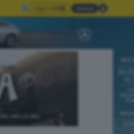
Leggi il GdB
Abbonati