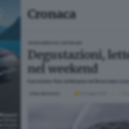
Cronaca
CRONACA
BRESCIA E HINTERLAND
Degustazioni, lette
nel weekend
Il prossimo fine settimana nel Bresciano si p
Erika Bertoloni
09 maggio 2025
9
' 