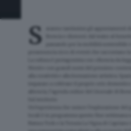
S
aranno tantissimi gli appuntamenti 
Brescia e dintorni
: dal teatro al fumet
passando per la mobilità sostenibile e
preannuncia ricco di eventi che raccontano la v
La cultura è protagonista con
«Brescia da leg
Menti»
con grandi nomi del pensiero conte
alla creatività e alla formazione artistica. Spa
imparare a coltivare il proprio orto domestico
aBrescia
,
l’agenda online del Giornale di Bres
Sul territorio
Un’esperienza che unisce
l’esplorazione del
locali
è in programma questo fine settimana sul
Natura Trek e la Tenuta La Vigna di Capriano 
una passeggiata naturalistica alla scoperta del