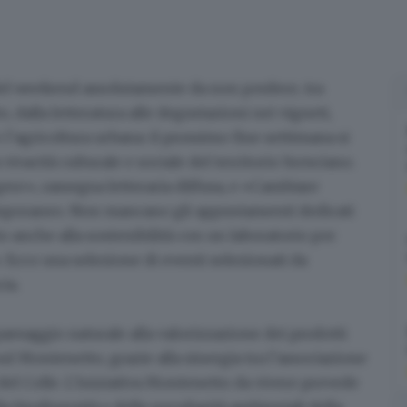
del weekend assolutamente da non perdere,
tra
to, dalla letteratura alle degustazioni nei vigneti,
 l’agricoltura urbana: il prossimo fine settimana si
ivacità culturale e sociale del territorio bresciano.
gere»
, rassegna letteraria diffusa, e
«Cambiare
mporaneo. Non mancano gli appuntamenti dedicati
zio anche alla sostenibilità con un laboratorio per
. Ecco una selezione di eventi selezionati da
cia
.
 paesaggio
naturale alla
valorizzazione dei prodotti
 Montenetto, grazie alla sinergia tra l’associazione
del Colle. L’iniziativa Montenetto da vivere prevede
la biodiversità e delle peculiarità ambientali della