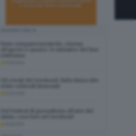
SUGGERITI PER TE
Feste enogastronomiche, cinema
all’aperto e mostre: le iniziative del fine
settimana
14.06.2024
Gli eventi del weekend: dalla danza alle
visite culturali itineranti
07.03.2025
Dal festival di giornalismo all’arte del
mimo, cosa fare nel weekend
16.05.2025