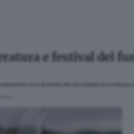
ratura e festival del fu
reannuncia ricco di eventi che raccontano la ricchezza cu
di lettura