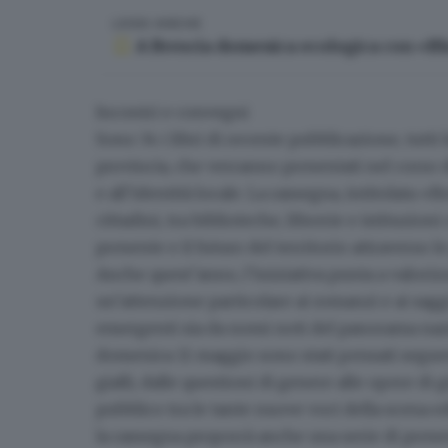
LEGGI ANCHE
A Brescia domenica ecologica con «Blu
Incontri e convegni
Sono 34 i libri di recente pubblicazione, tutti
provincia, che verranno presentati nel corso d
e all’identità locale. La rassegna, intitolata
«Br
cittadini, tra biblioteche, librerie e istituzioni 
presente e il futuro
del territorio attraverso l
Anche quest’anno, l’iniziativa
punta a valoriz
un’attenzione particolare ai romanzi e ai saggi
emergenti sia da nomi noti del panorama nazi
domenica 11 maggio sono stati pensati seguend
gialli, dalle questioni di genere alle opere di g
pubblico tra le tante nuove voci della scena edit
la rassegna proporrà anche una serie di pres