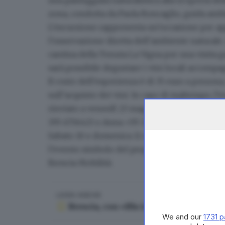
zona, condotta da Paola Roncaglio, guida amb
L’escursione rappresenta un’occasione per app
l’osservazione diretta dell’ambiente naturale. 
cantina della Tenuta La Vigna per una visita gu
sarà possibile
degustare i vini
locali accompagn
Il costo dell’esperienza è di 35 euro a persona
sull’acquisto dei vini. In caso di maltempo, l
rinviato a venerdì 23 maggio. Per info e pren
339 4756423 o Anna +39 328 872 9264 oppure r
Sabato 10 e domenica 11 maggio il centro di B
l’evento simbolo del progetto BiciBrescia, p
Brescia Mobilità.
LEGGI ANCHE
Brescia, con «Blu in bici» un fine set
We and our
1731 p