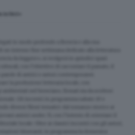
 in bici»
 legati in modo profondo a Brescia e alla sua
i un intenso fine settimana dedicato alla letteratura
escia da leggere»
, si svolgerà in quindici spazi
culturali,
con l’obiettivo di raccontare il passato, il
e parole di autrici e autori contemporanei.
zare la produzione letteraria locale
, con
 ambientati nel bresciano, firmati sia da scrittori
onale. Gli incontri in programma sabato 10 e
o diversi filoni tematici: dal romanzo storico ai
iovani autrici under 35, con l’intento di orientare il
oriale locale. Oltre ai classici incontri con gli autori,
entazioni itineranti, in programma la domenica