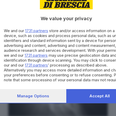
Canale WhatsApp GDB
We value your privacy
Breaking news in tempo reale
We and our
1731 partners
store and/or access information on a
Seguici
device, such as cookies and process personal data, such as u
identifiers and standard information sent by a device for perso
advertising and content, advertising and content measurement,
audience research and services development. With your permi
we and our
1731 partners
may use precise geolocation data an
identification through device scanning. You may click to consen
our and our
1731 partners
’ processing as described above.
Alternatively you may access more detailed information and c
your preferences before consenting or to refuse consenting. 
note that some processing of your personal data may not requi
your consent, but you have a right to object to such processing
preferences will apply to this website only. You can change yo
preferences or withdraw your consent at any time by returning t
Manage Options
Accept All
site and clicking the
privacy policy
button at the bottom of the
webpage.