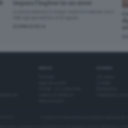
dB
Impara l’inglese in un mese
La nuova edizione in cinque volumi è in edicola con il
Co
GdB ogni giovedì fino al 20 agosto
di
s
SCOPRI DI PIÙ
SC
SERVIZI
AZIENDA
Podcast
Chi siamo
Agenda eventi
Contatti
ZOOM - Le vostre foto
Redazione
Spettacoli
Lettere al direttore
Pubblicità e nec
Abbonamenti
272770173
Condizioni di abbonamento
Condizioni generali del 
to totale o parziale e la riproduzione con qualsiasi mezzo elettronico, in fu