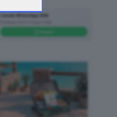
Canale WhatsApp GDB
Breaking news in tempo reale
Seguici