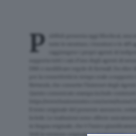
P
ubNub presenta oggi Blocks.ai, una re
tutte le strutture, i fornitori e le API
raggiungere i propri agenti AI indi
supporta tutti i casi d'uso degli agenti AI sen
DNS o modificare regole di firewall. Da oltre d
per la connettività in tempo reale a supporto 
Network, che connette l'Internet degli Agenti
Questo comunicato stampa include contenuti m
https://www.businesswire.com/news/home/2
Il testo originale del presente annuncio, redat
fa fede. Le traduzioni sono offerte unicament
in lingua originale, che è l'unico giuridicamen
Vedi la versione originale su businesswire.co