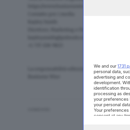
https://www.businesswire.com/news/home/2
Contatto per i media
Kayley Smith
Direttore, Marketing e Pubbliche relazioni
kayley.smith@pubnub.com
+1 737-328-9825
We and our
1731 p
La responsabilità editoriale e i contenuti di 
personal data, suc
Business Wire
advertising and c
development. Wit
identification thr
processing as des
your preferences 
your personal data
CONDIVIDI
Your preferences 
consent at any tim
the webpage.