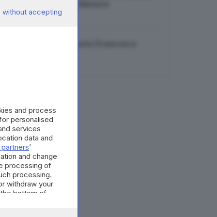
16 attività a rischio chiusura
 without accepting
06.08.2026
Musica in lutto: è morto Francesco
Guccini
06.08.2026
okies and process
 for personalised
and services
cation data and
 partners
’
mation and change
e processing of
such processing.
or withdraw your
 the bottom of