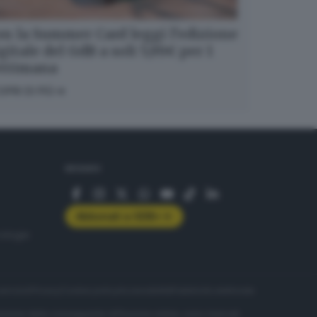
n la Summer Card leggi l’edizione
gitale del GdB a soli 5,99€ per 1
ettimana
OPRI DI PIÙ
SEGUICI
Abbonati a GDB+
rologie
servizio
Privacy
Cookie policy
Accessibilità
Pubblicità elettorale
nzione della conseguente diffusione online, sono riservati