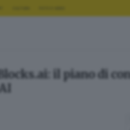
RT
CULTURA
FOTO E VIDEO
cks.ai: il piano di contr
 AI