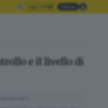
Leggi il GdB
Abbonati
ollo e il livello di
SUGGERITI PER TE