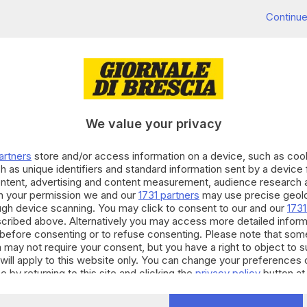
0260708688058/it/
Continue
We value your privacy
artners
store and/or access information on a device, such as co
cui al presente comunicato stampa sono a cura di
h as unique identifiers and standard information sent by a device
ontent, advertising and content measurement, audience research 
h your permission we and our
1731 partners
may use precise geolo
RIPRODUZIONE RISERVATA © GIORNALE DI BRESCIA
ough device scanning. You may click to consent to our and our
1731
cribed above. Alternatively you may access more detailed infor
before consenting or to refuse consenting. Please note that som
 may not require your consent, but you have a right to object to 
will apply to this website only. You can change your preferences 
e by returning to this site and clicking the
privacy policy
button at