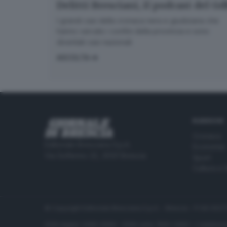
Delitti Bresciani, il podcast del G
I grandi casi della cronaca nera e giudiziaria che
hanno varcato i confini della provincia e sono
diventati casi nazionali
ASCOLTA
RUBRICHE
Cronaca
Editoriale Bresciana S.p.A.
Economia
Via Solferino 22, 25121 Brescia
Sport
Cultura e 
© Copyright Editoriale Bresciana S.p.A. - Brescia - P.IVA 00
ISSN digital: 2499-099X - ISSN carta: 1590-346X - L'adattamen