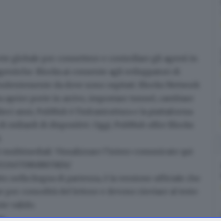
te globale per connettere e controllare gli agenti in
 agentiche.
Blocks.ai
consente agli sviluppatori di
pendentemente da dove sono ospitati. Blocks Network
za aprire porte in arrivo, impostare tunnel, cambiare
ieci anni, PubNub è l'infrastruttura e la piattaforma
di miliardi di dispositivi. Oggi, PubNub offre Blocks
.
ultimediali. Visualizzare l’intero comunicato qui:
0260708688058/it/
to nella lingua di partenza, è la versione ufficiale che
e per comodità del lettore e devono rinviare al testo
te valido.
m: