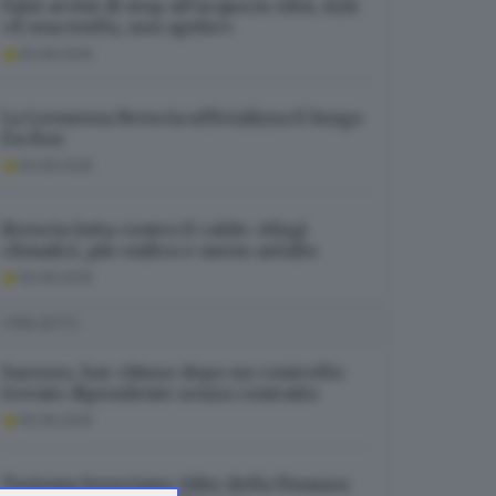
Falsi avvisi di stop all’acqua in città, A2A:
«È una truffa, non aprite»
06.08.2026
La Leonessa Brescia ufficializza il lungo
Da Ros
06.08.2026
Brescia lotta contro il caldo: rifugi
climatici, più ombra e meno asfalto
06.08.2026
I PIÙ LETTI
Sarezzo, bar chiuso dopo un controllo:
trovato dipendente senza contratto
06.08.2026
Turismo bresciano, blitz della Finanza: