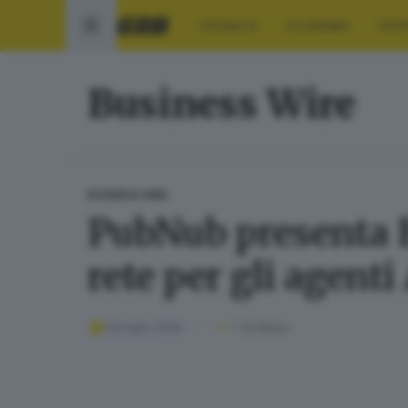
CRONACA
ECONOMIA
SPO
Business Wire
BUSINESS WIRE
PubNub presenta Blo
rete per gli agenti
09 luglio 2026
1
' di lettura