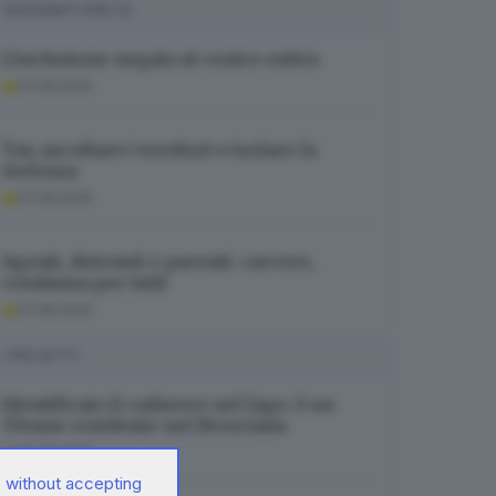
SUGGERITI PER TE
L’inclusione negata al centro estivo
07.08.2026
Tav, ascoltare i territori e isolare la
violenza
07.08.2026
Agenti, detenuti e parenti: carcere,
condanna per tutti
07.08.2026
I PIÙ LETTI
Identificato il cadavere nel lago: è un
37enne residente nel Bresciano
06.08.2026
 without accepting