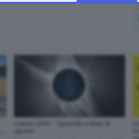
Cr
Cosmo 2050 - Speciale eclissi di
en
agosto
 il
o