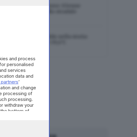
Ragazzi morti nel fosso: 63enne
indagato per omicidio stradale
06.08.2026
Brescia, mai così caldo nella storia:
toccato il record di +39,4°C
06.08.2026
okies and process
 for personalised
and services
cation data and
 partners
’
mation and change
e processing of
such processing.
or withdraw your
 the bottom of
Canale WhatsApp GDB