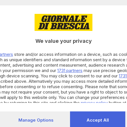
te valido.
m:
0260708004219/it/
We value your privacy
cui al presente comunicato stampa sono a cura di
artners
store and/or access information on a device, such as co
h as unique identifiers and standard information sent by a device
ontent, advertising and content measurement, audience research 
RIPRODUZIONE RISERVATA © GIORNALE DI BRESCIA
h your permission we and our
1731 partners
may use precise geolo
ough device scanning. You may click to consent to our and our
1731
cribed above. Alternatively you may access more detailed infor
before consenting or to refuse consenting. Please note that som
 may not require your consent, but you have a right to object to 
will apply to this website only. You can change your preferences 
e by returning to this site and clicking the
privacy policy
button at
Manage Options
Accept All