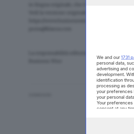
in lingua originale, che è l'unico giuridicamen
Vedi la versione originale su businesswire.co
https://www.businesswire.com/news/home/2
press@klarna.com
La responsabilità editoriale e i contenuti di 
We and our
1731 p
Business Wire
personal data, suc
advertising and c
development. Wit
identification thr
processing as des
your preferences 
CONDIVIDI
your personal data
Your preferences 
consent at any tim
the webpage.