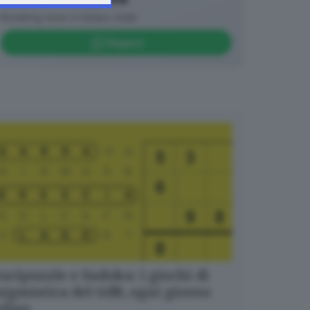
Breaking news in tempo reale
Seguici
ucipuzzle e Sudoku: i giochi di
igmistica del GdB, ogni giorno
nline