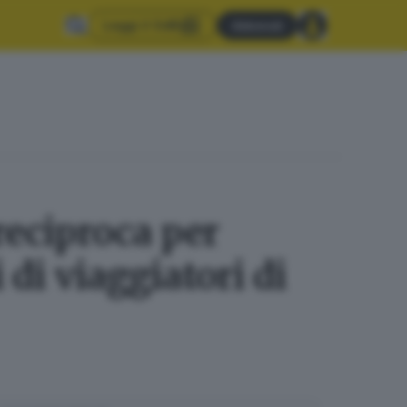
Leggi il GdB
Abbonati
reciproca per
di viaggiatori di