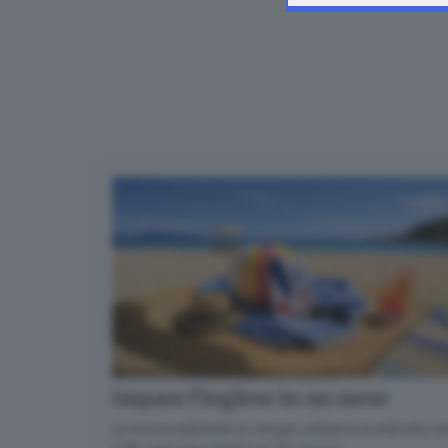
Impara l’inglese in un mese
La nuova edizione in cinque volumi è in edicola con