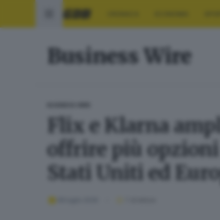
CRONACA
ECONOMIA
SPO
Business Wire
BUSINESS WIRE
Flix e Klarna ampl
offrire più opzion
Stati Uniti ed Eur
08 luglio 2026
1
' di lettura