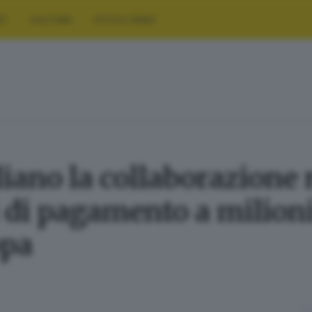
RT
CULTURA
FOTO E VIDEO
iano la collaborazione 
i di pagamento a milioni 
opa