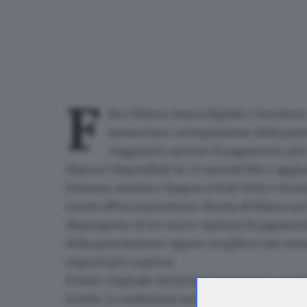
F
lix e Klarna, banca digitale e fornitor
annunciano un'espansione della partn
viaggiatori opzioni di pagamento più f
Klarna è disponibile in 21 mercati Flix e aggiu
Svizzera, Austria e Spagna a Stati Uniti e Svez
Grazie all'incorporazione diretta di Klarna nel
dispongono di tre nuove opzioni di pagamen
della prenotazione oppure scegliere rate sen
importi più cospicui.
Il testo originale del presente annuncio, redat
fa fede. Le traduzioni sono offerte unicament