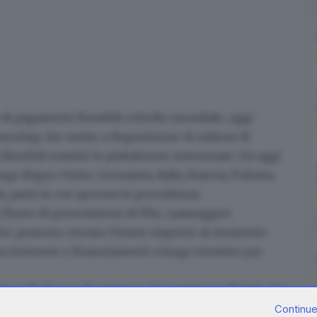
e di pagamenti flessibili a livello mondiale, oggi
ership che mette a disposizione di milioni di
lessibili tramite le piattaforme interessate. Da oggi
nge Regno Unito, Germania, Italia, Francia, Polonia,
ia, paesi in cui operava in precedenza.
 flusso di prenotazioni di Flix, i passeggeri
to: possono versare l'intero importo al momento
za interessi o finanziamenti a lungo termine per
to nella lingua di partenza, è la versione ufficiale che
e per comodità del lettore e devono rinviare al testo
Continue