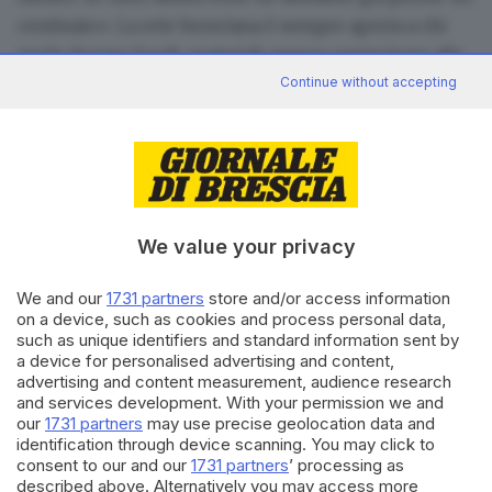
centinaio». La rete bresciana è sempre aperta a chi
vuole donare fondi, materiali oppure partecipare alle
Continue without accepting
missioni come autista. Per informazioni e aiuti è
possibile mandare una mail a
brescia.ucraina2022@gmail.com
.
Buongiorno Brescia
La newsletter del mattino, per iniziare la
giornata sapendo che aria tira in città,
We value your privacy
provincia e non solo.
Iscriviti
We and our
1731 partners
store and/or access information
on a device, such as cookies and process personal data,
RIPRODUZIONE RISERVATA © GIORNALE DI BRESCIA
such as unique identifiers and standard information sent by
a device for personalised advertising and content,
advertising and content measurement, audience research
ys
Croce Bianca
Rotary
Brescia
ARGOMENTI
and services development. With your permission we and
our
1731 partners
may use precise geolocation data and
Ucraina
Leopoli
Croce Bianca
identification through device scanning. You may click to
Croce Bianca Umberta Salvadego
Fracassi
consent to our and our
1731 partners
’ processing as
described above. Alternatively you may access more