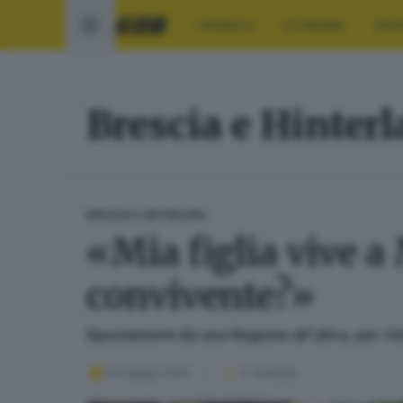
CRONACA
ECONOMIA
SPO
Brescia e Hinter
BRESCIA E HINTERLAND
«Mia figlia vive a 
convivente?»
Spostamenti da una Regione all'altra, per rit
02 maggio 2020
3
' di lettura