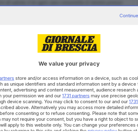
i di salute; è in ogni caso consentito il rientro presso
Continue
a figlia ma il suo convivente non è un vostro congiunto
onio e quindi il suo caso non rientra nella deroga
lo stesso modo non è espressamente prevista la
i dalla propria residenza
o nelle seconde case.
Per
Q del Governo
.
 di Trento: posso tornare a casa? E poi potrò tornare
We value your privacy
domenica sera ha detto testualmente in conferenza
domicilio o residenza». Che significa? Se io abito e
artners
store and/or access information on a device, such as co
h as unique identifiers and standard information sent by a device
, dal 4 maggio posso tornare a casa per un weekend e
ontent, advertising and content measurement, audience research 
to nel testo del decreto, che non fa esempi nel
h your permission we and our
1731 partners
may use precise geolo
ough device scanning. You may click to consent to our and our
1731
erenza stampa, la risposta è sì. Il premier ha infatti
cribed above. Alternatively you may access more detailed infor
l’altra per tornare al proprio indirizzo di domicilio
before consenting or to refuse consenting. Please note that som
maggio resta quindi
il divieto di spostamento da una
 may not require your consent, but you have a right to object to 
will apply to this website only. You can change your preferences 
 lasciare il luogo in cui ci si trovava per tornare verso
e by returning to this site and clicking the
privacy policy
button at
e possibile per gli studenti o i lavoratori o chiunque