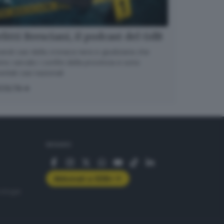
litti Bresciani, il podcast del GdB
randi casi della cronaca nera e giudiziaria che
no varcato i confini della provincia e sono
entati casi nazionali
COLTA
SEGUICI
Abbonati a GDB+
rologie