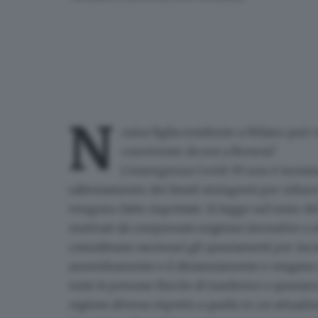
N
ostra figlia residente a Milano può 
convivente da noi a Brescia?
L’emergenza Covid-19 non è termina
rallentamento dei limiti stringenti per ridurr
vengono fatte rispettate. Si legge nel testo de
motivati da comprovate esigenze lavorative o si
considerano necessari gli spostamenti per inc
assembramento e il distanziamento e vengano uti
tutte le persone fisiche di trasferirsi o spostar
regione diversa rispetto a quella in cui attual