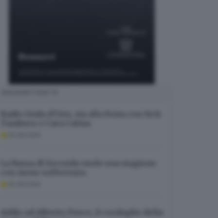
SUGGERITI PER TE
Radio Onda d’Urto, via alla Festa con Sick
Tamburo e Cara Calma
05.08.2026
La Bassa di Seconda vuole una stagione
con meno sofferenza
05.08.2026
Addio ad Alberto Pesce, il cordoglio della