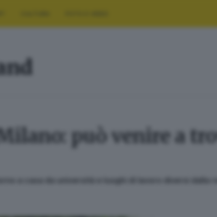
RT
CULTURA
FOTO E VIDEO
land
Milano: può venire a tro
orno a casa da università e luoghi di lavoro diversi dalla 