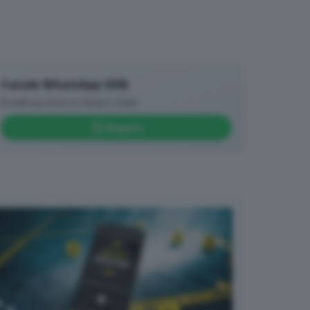
Canale WhatsApp GDB
Breaking news in tempo reale
Seguici