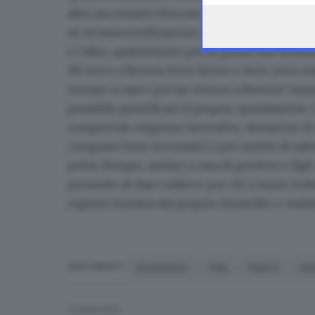
altro sia rimasto bloccato in un’altra città far
sé un’autocertificazione sia per spostarsi a
e l’altro, quantomeno per le prime due settim
Mi trovo a Brescia dove lavoro e dove sono sta
tornare a casa e poi far ritorno a Brescia?
Aume
possibile giustificare il proprio spostamento.
comprovate esigenze lavorative, situazioni di
comprare beni necessari) o per motivi di salu
potrà, dunque, andare a casa di genitori e figli
permette di dare sollievo per chi a inizio lock
regione lontana dal proprio domicilio o reside
coronavirus
Faq
Fase 2
do
ARGOMENTI
CONDIVIDI