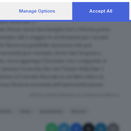
e ritorno a casa. Invece resterà l’obbligo di avere con
Manage Options
Accept All
ll’interno del Comune di residenza che tra un Comune
ane della Fase 2.
to finora, ma la mia famiglia vive a Verona: posso
ntano dal 4 maggio le motivazioni per cui sarà
 Se finora era possibile muoversi solo per
 necessità (per esempio, dover fare la spesa o
te, ora si aggiunge
l’incontro con i congiunti
: si
. Questa è la novità che con l’inizio della Fase 2
down si è trovato bloccato in un’altra città o in
nza. Resta la necessità dell’
autocertificazione
.
RIPRODUZIONE RISERVATA © GIORNALE DI BRESCIA
mande
lettori
spostamenti
Brescia