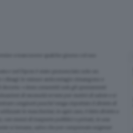
venire a trascorrere qualche giorno col suo
ta e nel Dpcm è stato pronunciato solo un
e i disagi: le misure anticontagio rimangono e
l decreto: «
Sono consentiti solo gli spostamenti
tuazioni di necessità ovvero per motivi di salute e si
ontrare
congiunti
purché venga rispettato il divieto di
lizzate le mascherine; in ogni caso, è fatto divieto a
si, con mezzi di trasporto pubblici o privati, in una
mente si trovano, salvo che per comprovate esigenze