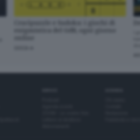
Crucipuzzle e Sudoku: i giochi di
De
enigmistica del GdB, ogni giorno
I g
online
han
di
div
GIOCA
AS
SERVIZI
AZIENDA
Podcast
Chi siamo
Agenda eventi
Contatti
ZOOM - Le vostre foto
Redazione
Spettacoli
Lettere al direttore
Pubblicità e nec
Abbonamenti