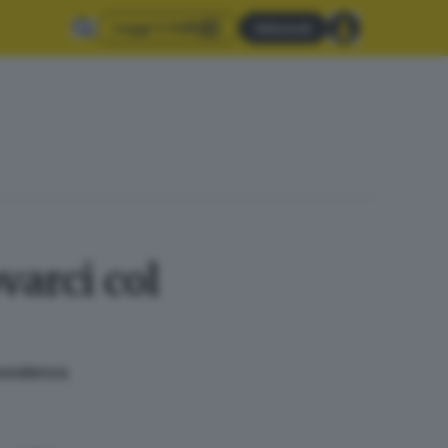
Leggi il GdB
Abbonati
varci col
residenza