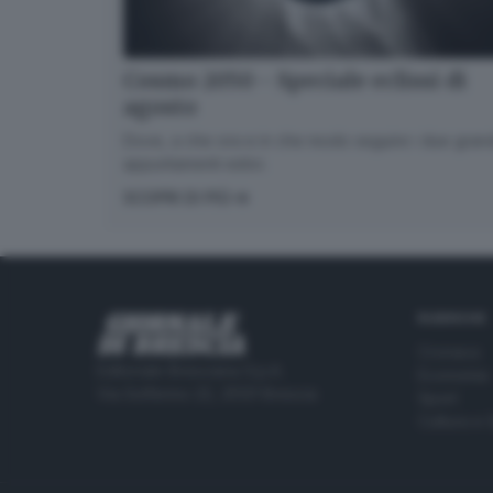
Cosmo 2050 - Speciale eclissi di
agosto
Dove, a che ora e in che modo seguire i due gran
appuntamenti estivi.
SCOPRI DI PIÙ
RUBRICHE
Cronaca
Editoriale Bresciana S.p.A.
Economia
Via Solferino 22, 25121 Brescia
Sport
Cultura e 