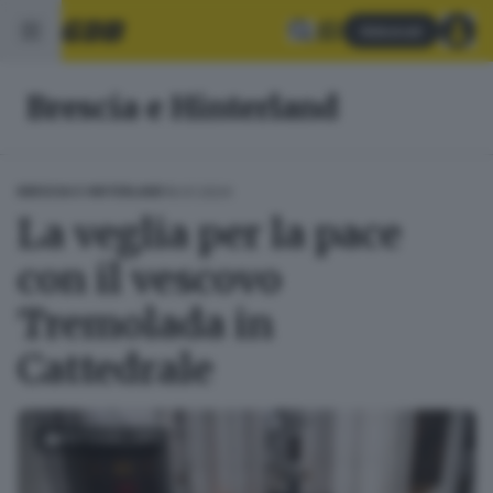
Abbonati
Brescia e Hinterland
19.01.2024
BRESCIA E HINTERLAND
La veglia per la pace
con il vescovo
Tremolada in
Cattedrale
FOTOGALLERY