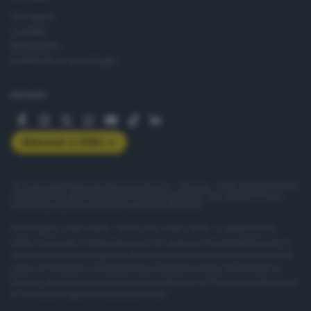
Chi siamo
Contatti
Redazione
Pubblicità e necrologie
SEGUICI
Abbonati a GDB+
© Copyright Editoriale Bresciana S.p.A. - Brescia - P.IVA 00272770173
Condizioni di abbonamento
Condizioni generali del servizio
Privacy
Cookie policy
Accessibilità
Pubblicità elettorale
ISSN digital: 2499-099X - ISSN carta: 1590-346X - L'adattamento
totale o parziale e la riproduzione con qualsiasi mezzo elettronico, in
funzione della conseguente diffusione online, sono riservati per tutti i
paesi. Informative e moduli privacy. Edizione online del Giornale di
Brescia, quotidiano di informazione registrato al Tribunale di Brescia al
n° 07/1948 in data 30 novembre 1948.