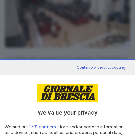
7
foto
La veglia per la pace con il vescovo Tremolada in
Cattedrale
Continue without accepting
RIPRODUZIONE RISERVATA © GIORNALE DI BRESCIA
CONDIVIDI
We value your privacy
We and our
1731 partners
store and/or access information
on a device, such as cookies and process personal data,