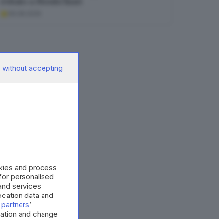
evitato a Montichiari
06.08.2026
 without accepting
okies and process
 for personalised
and services
cation data and
 partners
’
mation and change