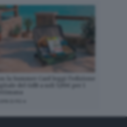
n la Summer Card leggi l’edizione
gitale del GdB a soli 5,99€ per 1
ettimana
OPRI DI PIÙ