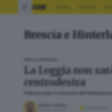
CRONACA
ECONOMIA
SPO
Brescia e Hinter
BRESCIA E HINTERLAND
La Loggia non sarà 
centrodestra
Polemica dopo la decisione dell'Amministrazion
Andrea Cittadini
10 ottobre 2023
Vicecaporedattore