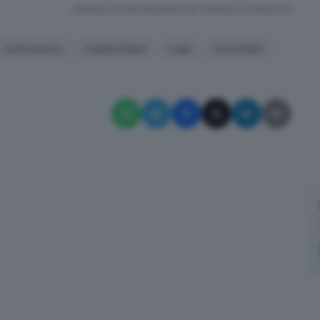
RIPRODUZIONE RISERVATA © GIORNALE DI BRESCIA
centrodestra
Fratelli d'Italia
Lega
Forza Italia
✕
Cosa è successo oggi? A metà pomeriggio facciamo il punto, tra
cronaca e novità del giorno.
Email*