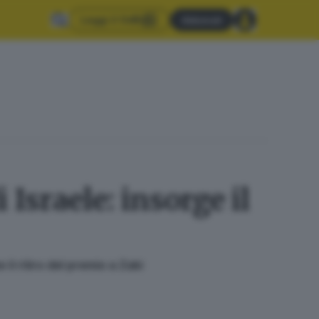
Leggi il GdB
Abbonati
 Israele: insorge il
il ritiro del premio a Zaki