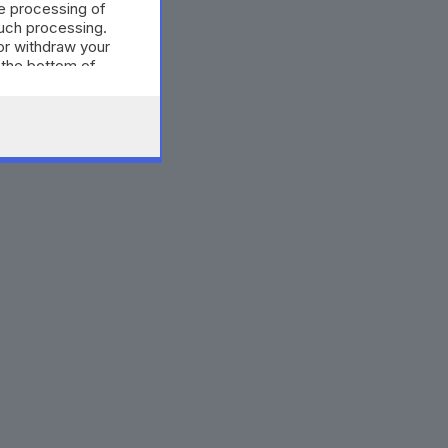
e processing of
such processing.
or withdraw your
 the bottom of