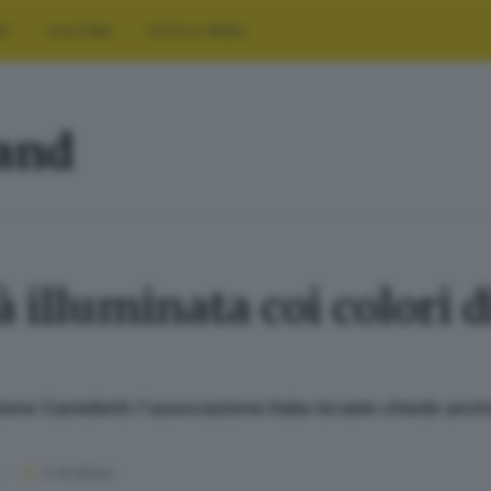
RT
CULTURA
FOTO E VIDEO
land
illuminata coi colori di
e Castelletti: l'associazione Italia-Israele chiede anche 
3
' di lettura