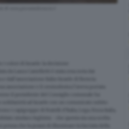
ele © www.giornaledibrescia.it
i colori di Israele
: la decisione
 da Laura Castelletti è stata resa nota dai
e dall’associazione Italia-Israele di Brescia.
essa associazione e il centrodestra l’aveva portata
averso il presidente del Consiglio comunale ha
 solidarietà ad Israele con un comunicato subito
o i capigruppo di Fratelli d’Italia, Lega, Forza Italia,
andidato sindaco leghista - che questa sia
una scelta
si pensa che la prassi di illuminare la facciata della