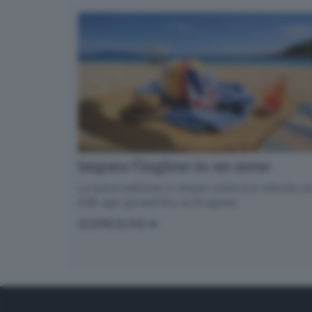
Impara l’inglese in un mese
La nuova edizione in cinque volumi è in edicola con
GdB ogni giovedì fino al 20 agosto
SCOPRI DI PIÙ