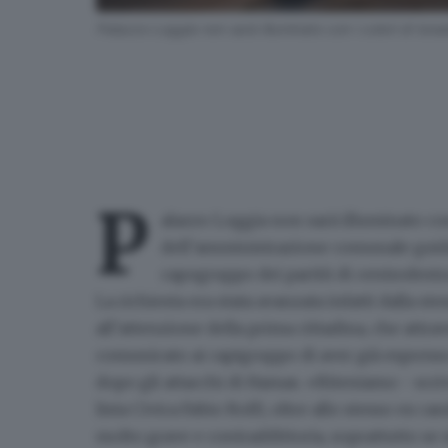
Palazzo Loggia non sarà illuminato con i colori di Isra
P
alazzo Loggia non sarà illuminato con 
dell’amministrazione comunale guidata
capogruppo dei partiti di centrodestra 
La richiesta era stata avanzata infatti dalla st
all’attenzione della prima cittadina, che attr
comunicato ai capigruppo di aver già espresso
dopo gli attacchi di Hamas. «Riteniamo - scrivon
lista Civica Fabio Rolfi, oltre allo stesso ex c
molto grave e contraddittoria
, soprattutto se 