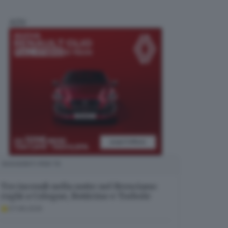
ADV
SUGGERITI PER TE
Tre incendi nella notte nel Bresciano:
roghi a Cologne, Botticino e Torbole
07.08.2026