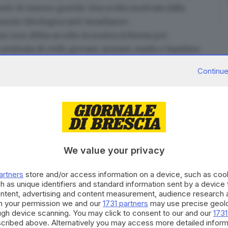
te di minore gravità. Una scelta motivata dalla
ente ideologica anti-israeliana».
e non abbia accolto la nostra richiesta per
centinaia di civili, giovani, anziani, madri e bambini
ciazione Italia-Israele in una nota.
Continue
i
ritirare il premio «Brescia per la pace»
che nel
 scelta di oggi è ancora più insopportabile se si
a è stata tanto sollecita a colorare di giallo la Loggia
 Zaki, che dopo essere stato liberato grazie la
accettabili contro Israele e la democrazia che
We value your privacy
a nota l’associazione Italia-Israele. Per il
te dichiarazioni non può essere uomo di pace».
artners
store and/or access information on a device, such as co
h as unique identifiers and standard information sent by a device
ente dell’Università di Bologna, a lungo recluso nelle
ontent, advertising and content measurement, audience research 
e: «Quando un serial killer cerca di convincere la
h your permission we and our
1731 partners
may use precise geolo
ough device scanning. You may click to consent to our and our
1731
zioni internazionali, per legalizzare l'uccisione di
cribed above. Alternatively you may access more detailed infor
al premier israeliano Benjamin Netanyahu.