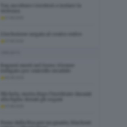
Tav, ascoltare i territori e isolare la
violenza
07.08.2026
L’inclusione negata al centro estivo
07.08.2026
I PIÙ LETTI
Ragazzi morti nel fosso: 63enne
indagato per omicidio stradale
06.08.2026
Michela, morta dopo l’incidente davanti
alla figlia: donati gli organi
07.08.2026
Fumo dalla Rsa per un guasto, blackout