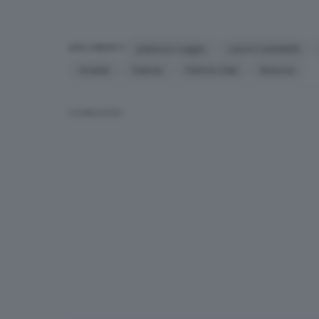
palazzo Loggia
Laura Castelletti
ARGOMENTI
Israele
Hamas
Patrick Zaki
Brescia
CONDIVIDI