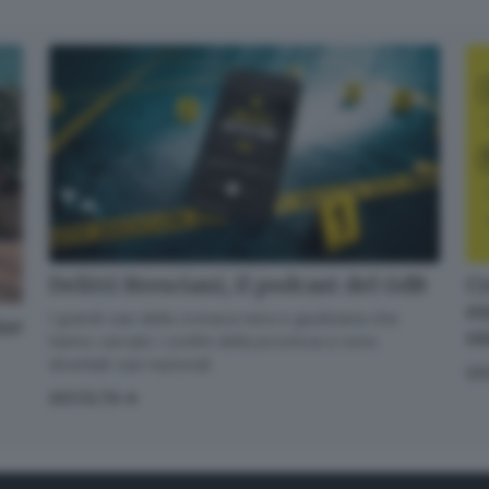
Delitti Bresciani, il podcast del GdB
Cr
en
I grandi casi della cronaca nera e giudiziaria che
one
o
hanno varcato i confini della provincia e sono
diventati casi nazionali
GI
ASCOLTA