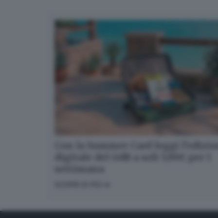
Con la Summer Card leggi l’edizi
digitale del GdB a soli 5,99€ per 1
settimana
SCOPRI DI PIÙ