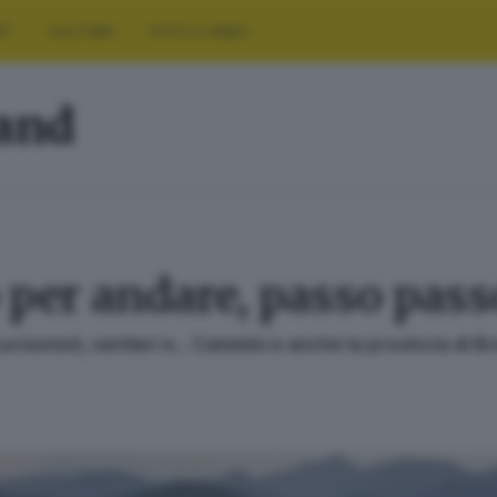
RT
CULTURA
FOTO E VIDEO
land
per andare, passo pass
cursionisti, sentieri e... Cammini e anche la provincia di 