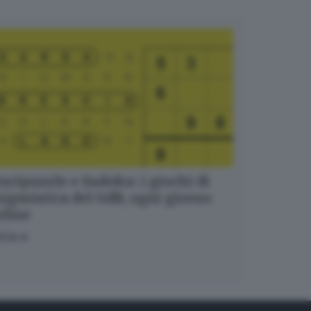
ucipuzzle e Sudoku: i giochi di
igmistica del GdB, ogni giorno
nline
OCA