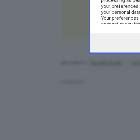
processing as des
your preferences 
your personal data
Your preferences 
consent at any tim
the webpage.
Via delle Sorelle
Via 
ARGOMENTI
CONDIVIDI