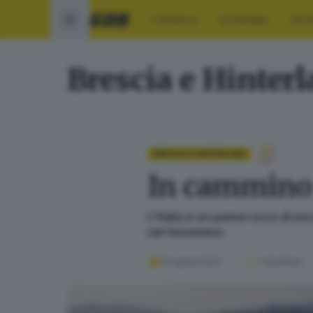
CRONACA
ECONOMIA
SPO
Brescia e Hinter
BRESCIA E HINTERLAND
In cammino 
L’Italia è un paese ricco di es
nel fenomeno
02 aprile 2023
1
' di lettura