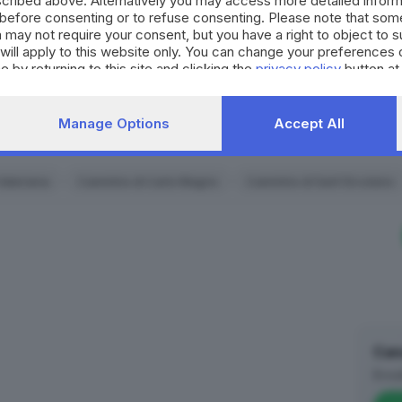
cribed above. Alternatively you may access more detailed infor
civico.
before consenting or to refuse consenting. Please note that som
 may not require your consent, but you have a right to object to 
SCOPRI DI PI
will apply to this website only. You can change your preferences 
e by returning to this site and clicking the
privacy policy
button at
Manage Options
Accept All
RIPRODU
Valeriana
Cammino di Carlo Magno
Cammino di Sant'Ercolano
Can
Brea