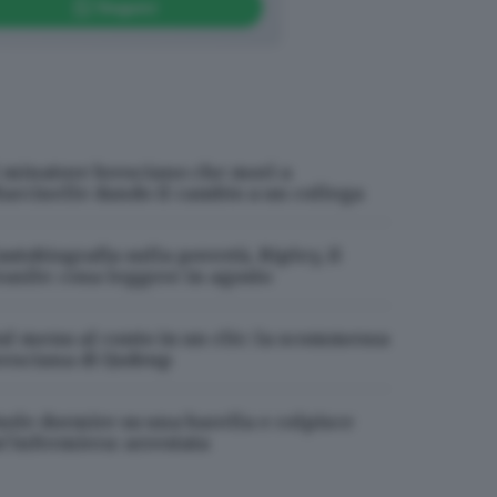
Seguici
l minatore bresciano che morì a
arcinelle dando il cambio a un collega
autobiografia sulla povertà, Ripley, il
rasile: cosa leggere in agosto
al menu al conto in un clic: la scommessa
resciana di Qodeup
uole dormire su una barella e colpisce
n’infermiera: arrestata