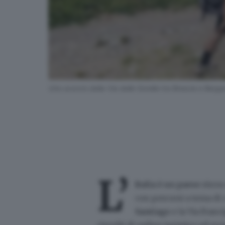
Uno scorcio della Via delle Sorelle tra Brescia e Berga
L’
Italia è un paese ricco
con percorsi a tema di c
Santiago
e la Via Franc
risvolti di ordine turistico ed e