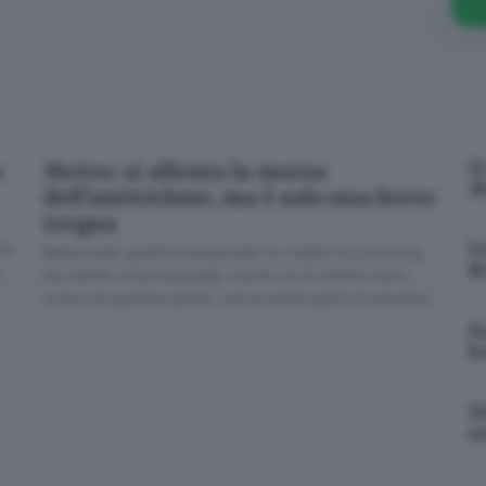
I
a
Meteo: si allenta la morsa
M
dell’anticiclone, ma è solo una breve
tregua
L’
he
Nella notte qualche temporale ha colpito la provincia,
B
sua
ma niente di eccezionale: anche se le minime sono
scese di qualche grado, nei prossimi giorni è previsto
l’ennesimo rialzo termico
D
b
V
u