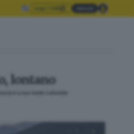
Leggi il GdB
Abbonati
o, lontano
Brescia è a suo modo coinvolta