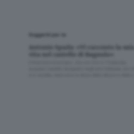
Suggeriti per te
Antonio Spada: «Vi racconto la mi
vita nel castello di Bagnolo»
Il finanziere bresciano, che ora vive in Thailandia,
acquistò Castello Avogadro negli anni Settanta: ora c
è in vendita, ripercorre la storia della dimora e della 
grande collezione d’arte