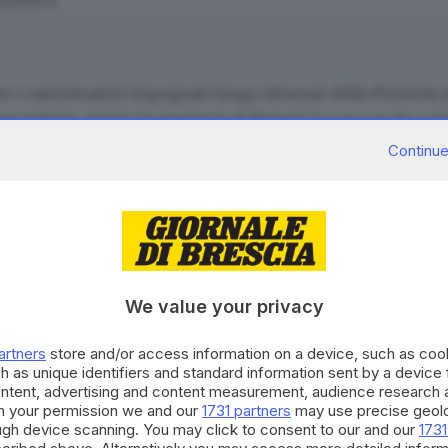
he i camminatori impegnati lungo itinerari della Penisola s
recedente. Anche la provincia di Brescia è a suo modo coi
a la pianura e l’alta Valle Camonica.
Continue
relle
(i 130 chilometri che congiungono Brescia e Bergamo, l
ta Giulia e quello di
Sant’Ercolano
, la Via Valeriana e il
Ca
 forza un escursionista abituale o esperto, quanto una p
erienza di conoscenza, dei territori e della loro storia in
CONTENUTO PER GLI ABBONATI
atura nella fatica e nella rinuncia alle consuete comodità
We value your privacy
momenti di solitudine e di socializzazione. Una piccola r
Continua a l
to bisogno.
artners
store and/or access information on a device, such as co
La nostra community si evolv
h as unique identifiers and standard information sent by a device
occasioni di partecipazione, 
ontent, advertising and content measurement, audience research 
per il territorio. Decidi anch
h your permission we and our
1731 partners
may use precise geolo
ough device scanning. You may click to consent to our and our
1731
strumento quotidiano di co