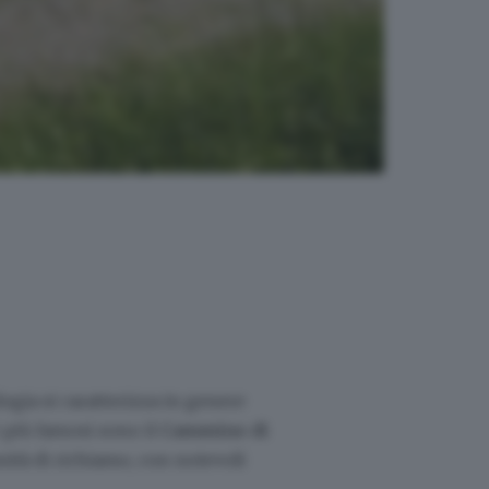
logia si caratterizza in genere
 i più famosi sono il
Cammino di
nità di richiamo, con notevoli