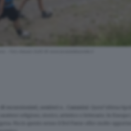
mo - Foto Alessio Guitti © www.laviadellesorelle.it
 di escursionisti, sentieri e... Cammini
. Quest’ultima tipo
arattere religioso, storico, artistico o letterario. In Europa
igena. Ma in questo senso il Bel Paese offre molte opportu
conomico.