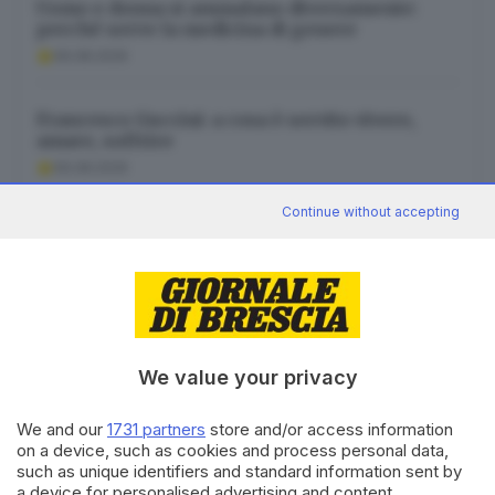
Uomo e donna si ammalano diversamente:
perché serve la medicina di genere
06.08.2026
Francesco Guccini: a cosa è servito vivere,
amare, soffrire
06.08.2026
Continue without accepting
Cambiamento climatico, tu cosa fai per
contrastarlo?
06.08.2026
We value your privacy
We and our
1731 partners
store and/or access information
Canale WhatsApp GDB
on a device, such as cookies and process personal data,
Breaking news in tempo reale
such as unique identifiers and standard information sent by
a device for personalised advertising and content,