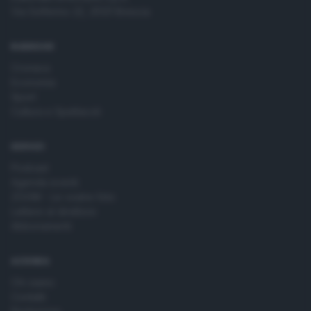
Via Solferino 22, 25121 Brescia
RUBRICHE
Cronaca
Economia
Sport
Cultura e Spettacoli
SERVIZI
Podcast
Agenda eventi
ZOOM - Le vostre foto
Lettere al direttore
Abbonamenti
AZIENDA
Chi siamo
Contatti