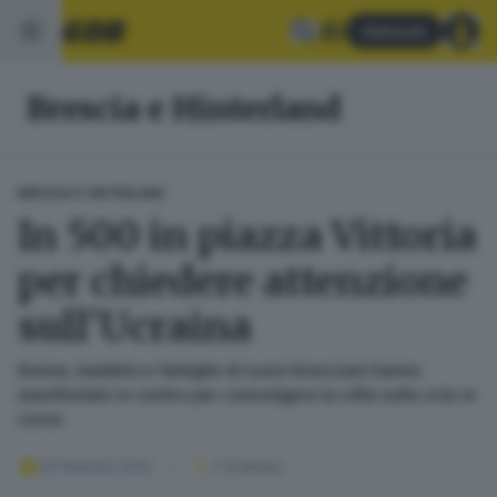
Abbonati
Brescia e Hinterland
BRESCIA E HINTERLAND
In 500 in piazza Vittoria
per chiedere attenzione
sull'Ucraina
Donne, bambini e famiglie di nuovi bresciani hanno
manifestato in centro per coinvolgere la città sulla crisi in
corso
20 febbraio 2022
1
' di lettura