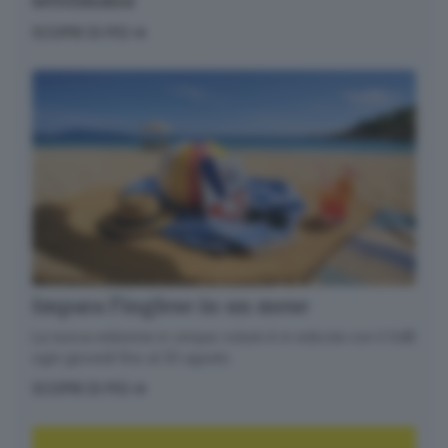
settimana
SCOPRI DI PIÙ
Impara l’inglese in un mese
La nuova edizione in cinque volumi è in edicola con il GdB
ogni giovedì fino al 20 agosto
SCOPRI DI PIÙ