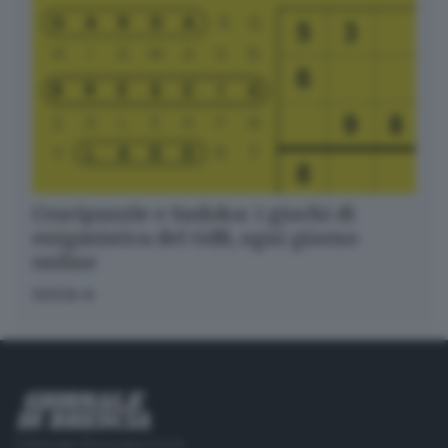
Crucipuzzle e Sudoku: i giochi di
enigmistica del GdB, ogni giorno
online
GIOCA
Editoriale Bresciana S.p.A.