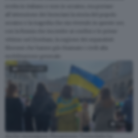
svolta in italiano e non in ucraino, era
portare
all’attenzione dei bresciani la storia del popolo
ucraino
e la tragedia che sta vivendo in queste ore,
con la Russia che incombe ai confini e le prime
vittime nel Donbass, la regione dei separatisti
filorussi che hanno già
chiamato i civili alla
mobilitazione generale
.
FOTOGALLERY
5
foto
Anche monsignor
Pierantonio Tremolada ha
La manifestazione a sostegno dell'Ucraina in piazza