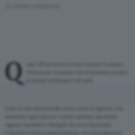
GLI UCRAINI AI BRESCIANI
Q
uasi 500 persone si sono riunite in piazza
Vittoria per ricordare che il
dramma ucraino
di queste settimane è di tutti.
Sotto il sole domenicale erano tante le signore che
assistono ogni giorno i nostri anziani, ma anche
ragazzi, bambini e famiglie di nuovi bresciani.
L’obiettivo della manifestazione, eccezionalmente