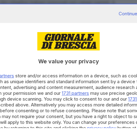
dei cittadini italiani
internati nei campi nazisti
. A
lo «La Gerusalemme Interiore. Una cantata ebraica»
Continue
rco Lamberti con la partecipazione della cantante
We value your privacy
artners
store and/or access information on a device, such as co
h as unique identifiers and standard information sent by a device
ontent, advertising and content measurement, audience research 
h your permission we and our
1731 partners
may use precise geolo
ough device scanning. You may click to consent to our and our
1731
cribed above. Alternatively you may access more detailed infor
before consenting or to refuse consenting. Please note that som
 may not require your consent, but you have a right to object to 
will apply to this website only. You can change your preferences 
e by returning to this site and clicking the
privacy policy
button at