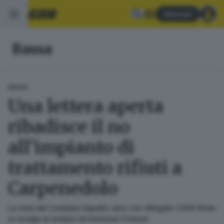
Abbonati
Bassa
BASSA
Una lettera aperta
ribadisce il no
all’impianto di
trattamento rifiuti a
Carpenedolo
La nota del comitato Impatto zero con allegate 1.544 firme
si rivolge ai sindaci di trentasei Comuni