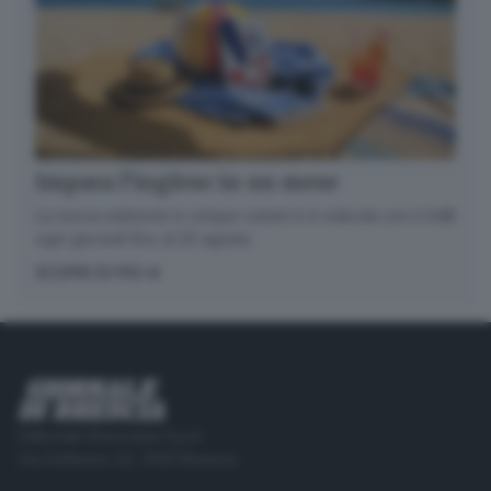
Impara l’inglese in un mese
La nuova edizione in cinque volumi è in edicola con il GdB
ogni giovedì fino al 20 agosto
SCOPRI DI PIÙ
Editoriale Bresciana S.p.A.
Via Solferino 22, 25121 Brescia