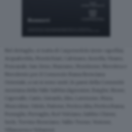
Nel dettaglio, si tratta di Carpenedolo (ente capofila),
Acquafredda, Montichiari, Calvisano, Isorella, Visano,
Poncarale, San Zeno, Mazzano, Montirone, Nuvolera e
Nuvolento per il Consorzio Bassa Bresciana
Orientale, a cui si sono uniti 24 paesi della Comunità
montana della Valle Sabbia (Agnosine, Barghe, Bione,
Capovalle, Casto, Gavardo, Idro, Lavenone, Mura,
Muscoline, Odolo, Paitone, Pertica Alta, Pertica Bassa,
Preseglie, Provaglio, Roè Volciano, Sabbio Chiese,
Serle, Treviso Bresciano, Vallio Terme, Vestone,
Villanuova e Vobarno).