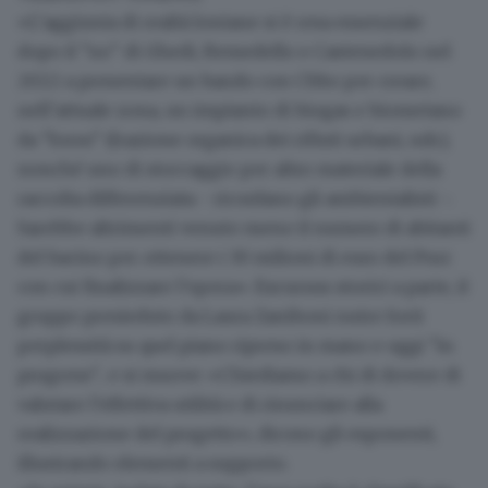
«L’aggiunta di realtà lontane si è resa essenziale
dopo il "no" di Ghedi, Remedello e Castenedolo nel
2022 a presentare un bando con Cbbo per creare,
nell’attuale zona, un impianto di biogas e biometano
da "forsu" (frazione organica dei rifiuti urbani, ndr.),
nonché uno di stoccaggio per altro materiale della
raccolta differenziata - ricordano gli ambientalisti -.
Sarebbe altrimenti venuto meno il numero di abitanti
del bacino per ottenere i
30 milioni di euro del Pnrr
con cui finalizzare l’opera». Excursus storici a parte, il
gruppo presieduto da Laura Zaniboni nutre forti
perplessità su quel piano ripreso in mano e oggi "in
progress"... e si muove: «Chiediamo a chi di dovere di
valutare l’effettiva utilità e di rinunciare alla
realizzazione del progetto», dicono gli esponenti,
illustrando elementi a supporto.