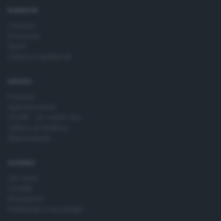
RUBRICHE
Cronaca
Economia
Sport
Cultura e Spettacoli
SERVIZI
Podcast
Agenda eventi
ZOOM - Le vostre foto
Lettere al direttore
Abbonamenti
AZIENDA
Chi siamo
Contatti
Redazione
Pubblicità e necrologie