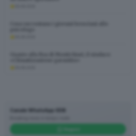
06.08.2026
Cosa raccontano i giovani bresciani allo
psicologo
06.08.2026
Guasto alla Rsa di Montichiari, il sindaco:
«Climatizzazione garantita»
06.08.2026
Canale WhatsApp GDB
Breaking news in tempo reale
Seguici