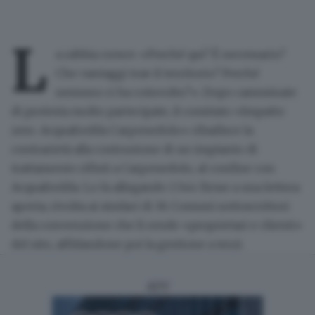
L
a rabbia cresce: «Perché qui? È necessario?
Che vantaggi trae il territorio? Perché
nessuno ci ha coinvolto?». Dopo camminate
di protesta molto partecipate, il comitato «Impatto
zero. Acquafredda Carpenedolo» ribadisce la
contrarietà alla costruzione di un
impianto di
trattamento rifiuti
a Carpenedolo, al confine con
Acquafredda. Lo fa allegando
1.544 firme a una lettera
aperta
, rivolta ai sindaci di 36 Comuni sottoscrittori
della convenzione che li rende «proprietari e clienti»
del sito, affidandone poi la gestione a terzi.
ADV