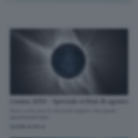
Cosmo 2050 - Speciale eclissi di agosto
Dove, a che ora e in che modo seguire i due grandi
appuntamenti estivi.
SCOPRI DI PIÙ