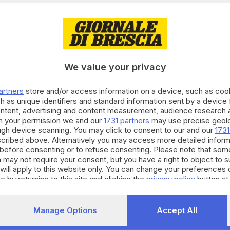
La nostra community si evolv
occasioni di partecipazione, 
tolinea allora Oleksander, giocatore 16enne della Nazionale 
per il territorio. Decidi anch
 ho finalmente dormito serena, nel silenzio: niente allarm
strumento quotidiano di co
 discorsi,
qui abbiamo trovato persone grandiose
», sott
civico.
 e non smetteremo mai di ringraziare don Franco e l’inter
We value your privacy
elle piccole formichine per starci vicino. Grazie di tutto».
SCOPRI DI PI
artners
store and/or access information on a device, such as co
h as unique identifiers and standard information sent by a device
ontent, advertising and content measurement, audience research 
h your permission we and our
1731 partners
may use precise geolo
RIPRODU
ough device scanning. You may click to consent to our and our
1731
cribed above. Alternatively you may access more detailed infor
before consenting or to refuse consenting. Please note that som
Carpenedolo
gruppo
oratorio
autobus
profughi
B
 may not require your consent, but you have a right to object to 
will apply to this website only. You can change your preferences 
e by returning to this site and clicking the
privacy policy
button at
Manage Options
Accept All