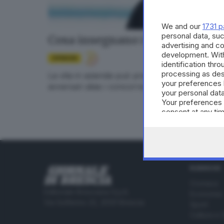
We and our
1731 p
personal data, suc
Cosa insegnano i Giochi agli i
advertising and c
development. Wit
OPINIONI
identification thr
processing as des
La vita in azienda può prendere ispirazione dell
your preferences 
avversari alias i concorrenti
your personal data
Your preferences 
consent at any tim
the webpage.
RUBRICHE
Cronaca
Editoriale Bresciana S.p.A.
Economia
Via Solferino 22, 25121 Brescia
Sport
Cultura e 