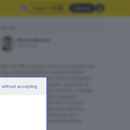
Leggi il GdB
Abbonati
AUTORE
Alberto Albertini
Editorialista
Nato nel 1966 a Brescia, dove vive. Laureato con
lode in Filologia Moderna, lavora da 38 anni
nell’industria, oggi in Antares Vision. Copywriter,
giornalista, business developer, consulente di
 without accepting
marketing e comunicazione, docente a contratto
presso la facoltà di Scienze Linguistiche
dell’Università Cattolica del Sacro Cuore di
Brescia, tra i fondatori della rivista Stile Arte,
collabora con Il Giornale di Brescia, ed è
l’ideatore e il direttore artistico del festival
«Rinascimento Culturale».