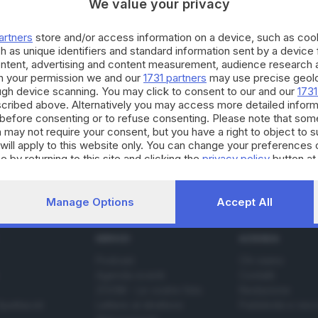
We value your privacy
artners
store and/or access information on a device, such as co
h as unique identifiers and standard information sent by a device
mprenditori
ontent, advertising and content measurement, audience research 
h your permission we and our
1731 partners
may use precise geolo
ough device scanning. You may click to consent to our and our
1731
cribed above. Alternatively you may access more detailed infor
e Olimpiadi e imparare dagli atleti ad osservare gli
before consenting or to refuse consenting. Please note that som
 may not require your consent, but you have a right to object to 
will apply to this website only. You can change your preferences 
e by returning to this site and clicking the
privacy policy
button at
Manage Options
Accept All
SERVIZI
AZIENDA
Podcast
Chi siamo
Agenda eventi
Contatti
ZOOM - Le vostre foto
Redazione
Spettacoli
Lettere al direttore
Pubblicità e nec