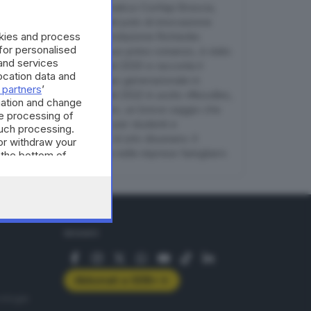
È vicepresidente di Unimatica-Confapi Brescia,
membro del Consiglio del polo di innovazione
okies and process
Csmt e dell’ospedale Fondazione Richiedei.
 for personalised
«La classe avversa», il suo primo romanzo, è stato
and services
l’esordio più premiato del 2020 e racconta il
cation data and
fallimento di un passaggio generazionale in
 partners
’
un’azienda famigliare. Nel 2022 è uscito «Noodles,
mation and change
acqua bollente e lacrime», un breve saggio che
e processing of
raccoglie alcuni consigli per studenti e
such processing.
imprenditori, e nel 2024 «L’urlo disumano. Il
or withdraw your
passaggio del testimone nelle imprese famigliari».
 the bottom of
SEGUICI
Abbonati a GDB+
rologie