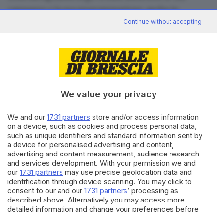
campagne e la sua programmazione, anche in
Continue without accepting
occasione della 50^ Giornata Mondiale della Terra,
propone una straordinaria selezione di documentari,
film e programmi pensati per coinvolgere e rendere
più consapevoli gli spettatori. Durante la settimana
della Terra - dal 20 al 26 aprile - su Sky Arte, Sky
Cinema, National Geographic, Discovery Science, laF
We value your privacy
e i canali per bambini DeA Junior e Cartoon Network
saranno trasmessi programmi selezionati per
We and our
1731 partners
store and/or access information
on a device, such as cookies and process personal data,
l'occasione, disponibili anche on demand..
such as unique identifiers and standard information sent by
a device for personalised advertising and content,
RIPRODUZIONE RISERVATA © GIORNALE DI BRESCIA
advertising and content measurement, audience research
and services development. With your permission we and
our
1731 partners
may use precise geolocation data and
Sky
Giornata mondiale della terra
ARGOMENTI
identification through device scanning. You may click to
coronavirus
ambiente
Mondo
consent to our and our
1731 partners
’ processing as
described above. Alternatively you may access more
detailed information and change your preferences before
CONDIVIDI