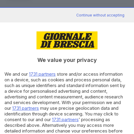
CONDIVIDI
Continue without accepting
News in 5 minuti
We value your privacy
Cosa è successo oggi? A metà pomeriggio
facciamo il punto, tra cronaca e novità del
We and our
1731 partners
store and/or access information
on a device, such as cookies and process personal data,
giorno.
Iscriviti
such as unique identifiers and standard information sent by
a device for personalised advertising and content,
advertising and content measurement, audience research
and services development. With your permission we and
our
1731 partners
may use precise geolocation data and
Canale WhatsApp GDB
identification through device scanning. You may click to
Breaking news in tempo reale
consent to our and our
1731 partners
’ processing as
described above. Alternatively you may access more
Seguici
detailed information and change your preferences before