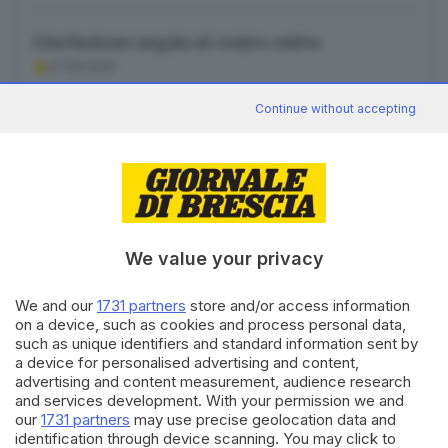
L’inclusione negata al centro estivo
07.08.2026
Continue without accepting
Canale WhatsApp GDB
Breaking news in tempo reale
We value your privacy
Seguici
We and our
1731 partners
store and/or access information
on a device, such as cookies and process personal data,
such as unique identifiers and standard information sent by
a device for personalised advertising and content,
advertising and content measurement, audience research
and services development. With your permission we and
our
1731 partners
may use precise geolocation data and
identification through device scanning. You may click to