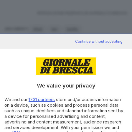
RIPRODUZIONE RISERVATA © GIORNALE DI BRESCIA
rifiuti
tari
tariffa
ARGOMENTI
Comune di Artogne
Artogne
Montecampione
Continue without accepting
CONDIVIDI
We value your privacy
SUGGERITI PER TE
Netanyahu respinge il piano Usa su Gaza:
We and our
1731 partners
store and/or access information
«Nessuno Stato palestinese»
on a device, such as cookies and process personal data,
such as unique identifiers and standard information sent by
09.08.2026
a device for personalised advertising and content,
advertising and content measurement, audience research
and services development. With your permission we and
Tragedia in montagna, uomo muore vicino a