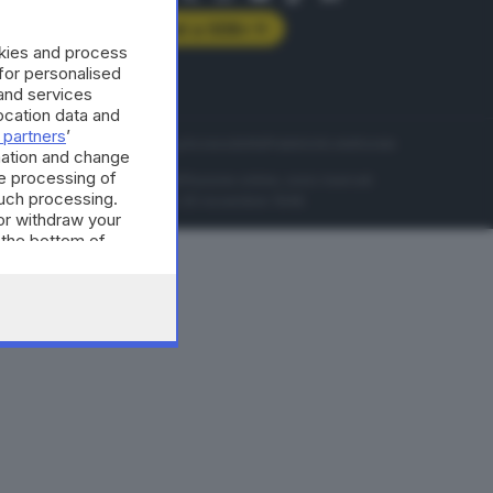
Abbonati a GDB+
okies and process
rologie
 for personalised
and services
cation data and
 partners
’
servizio
Privacy
Cookie policy
Accessibilità
Pubblicità elettorale
mation and change
e processing of
nzione della conseguente diffusione online, sono riservati
such processing.
di Brescia al n° 07/1948 in data 30 novembre 1948.
or withdraw your
 the bottom of