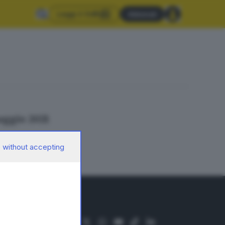
Leggi il GdB
Abbonati
aggio 2021
 without accepting
SEGUICI