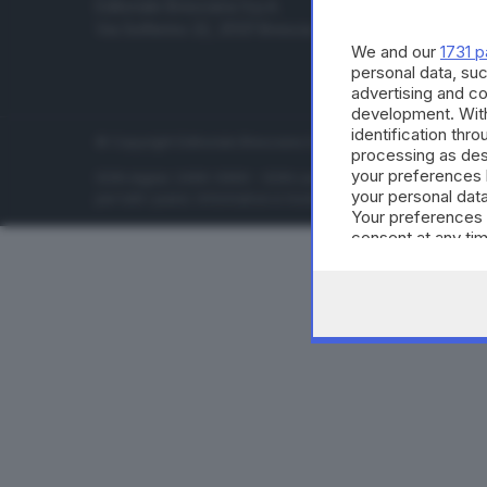
Editoriale Bresciana S.p.A.
Economia
Via Solferino 22, 25121 Brescia
Sport
We and our
1731 p
Cultura e 
personal data, suc
advertising and c
development. Wit
identification thr
© Copyright Editoriale Bresciana S.p.A. - Brescia - P.IVA 00
processing as des
your preferences 
ISSN digital: 2499-099X - ISSN carta: 1590-346X - L'adattamen
your personal data
per tutti i paesi. Informative e moduli privacy. Edizione onlin
Your preferences 
consent at any tim
the webpage.