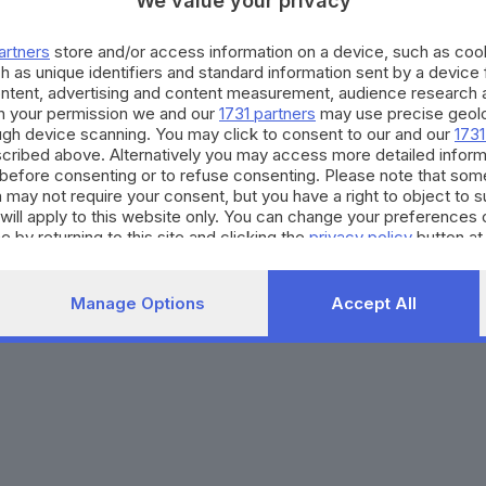
We value your privacy
Agenda eventi
Contatti
ZOOM - Le vostre foto
Redazione
artners
store and/or access information on a device, such as co
Spettacoli
Lettere al direttore
Pubblicità e nec
h as unique identifiers and standard information sent by a device
Abbonamenti
ontent, advertising and content measurement, audience research 
h your permission we and our
1731 partners
may use precise geolo
ough device scanning. You may click to consent to our and our
1731
272770173
Condizioni di abbonamento
Condizioni generali del 
cribed above. Alternatively you may access more detailed infor
before consenting or to refuse consenting. Please note that som
to totale o parziale e la riproduzione con qualsiasi mezzo elettronico, in fu
 may not require your consent, but you have a right to object to 
e del Giornale di Brescia, quotidiano di informazione registrato al Tribunale 
will apply to this website only. You can change your preferences 
e by returning to this site and clicking the
privacy policy
button at
Manage Options
Accept All