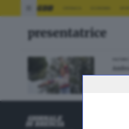
CRONACA
ECONOMIA
SPO
presentatrice
1
CULTURA
Ambra
RUBRICHE
Cronaca