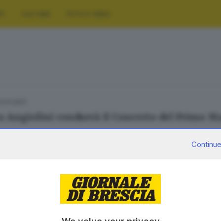
RT
CULTURA
FOTO E VIDEO
1.03.2021
 Angiolini condurrà il Concerto del Primo M
Continue
SERVIZI
AZIENDA
Podcast
Chi siamo