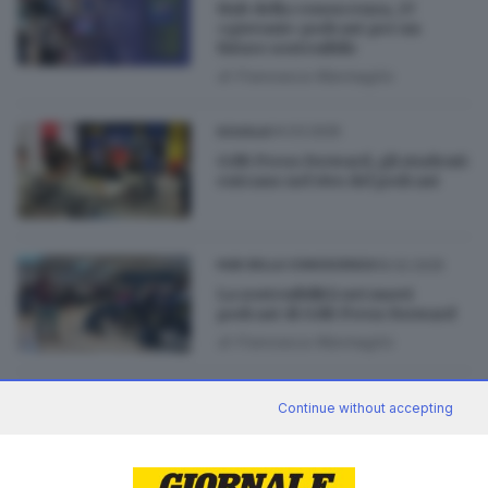
Hub della conoscenza, 27
«giovani» podcast per un
futuro sostenibile
di
Francesca Marmaglio
04.03.2025
SCUOLA
GdB Press Forward, gli studenti
entrano nel vivo del podcast
19.02.2025
HUB DELLA CONOSCENZA
La sostenibilità nei nuovi
podcast di GdB Press Forward
di
Francesca Marmaglio
18.02.2025
SCUOLA
Continue without accepting
GdB Press Forward: l’IA e le
news orientate al futuro