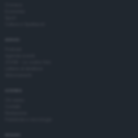
Cronaca
Economia
Sport
Cultura e Spettacoli
SERVIZI
Podcast
Agenda eventi
ZOOM - Le vostre foto
Lettere al direttore
Abbonamenti
AZIENDA
Chi siamo
Contatti
Redazione
Pubblicità e necrologie
SEGUICI