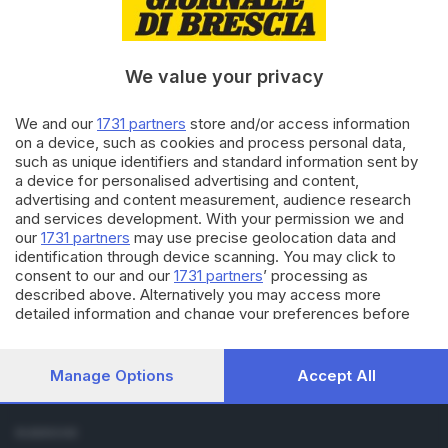
18.02.2025
SCUOLA
GdB Press Forward, la potenza
We value your privacy
della comunicazione
We and our
1731 partners
store and/or access information
on a device, such as cookies and process personal data,
such as unique identifiers and standard information sent by
11.02.2025
SCUOLA
a device for personalised advertising and content,
Raccontare il bello di Brescia
advertising and content measurement, audience research
con i podcast grazie a TeenZ
and services development. With your permission we and
our
1731 partners
may use precise geolocation data and
identification through device scanning. You may click to
consent to our and our
1731 partners
’ processing as
described above. Alternatively you may access more
detailed information and change your preferences before
consenting or to refuse consenting. Please note that some
processing of your personal data may not require your
Editoriale Bresciana S.p.A.
consent, but you have a right to object to such processing.
Manage Options
Accept All
Via Solferino 22, 25121 Brescia
Your preferences will apply to this website only. You can
change your preferences or withdraw your consent at any
time by returning to this site and clicking the
privacy policy
RUBRICHE
button at the bottom of the webpage.