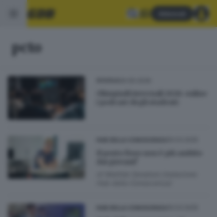
Abbonati
pcto
26.05.2026
SCUOLA
Olimpiadi invernali 2026: online
i podcast degli studenti
19.03.2025
HUB DELLA CONOSCENZA
Il posto fisso non è più ambito
dai giovani?
di
Matilde Senatore (redazione
Hub della Conoscenza)
19.03.2025
HUB DELLA CONOSCENZA