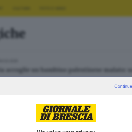
RT
CULTURA
FOTO E VIDEO
iche
14.02.2025
ia accoglie un bambino palestinese malato: sa
Continue
SERVIZI
AZIENDA
Podcast
Chi siamo