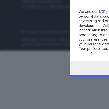
Editoriale Bresciana S.p.A.
Economia
Via Solferino 22, 25121 Brescia
Sport
We and our
1731 p
Cultura e 
personal data, suc
advertising and c
development. Wit
identification thr
© Copyright Editoriale Bresciana S.p.A. - Brescia - P.IVA 00
processing as des
your preferences 
ISSN digital: 2499-099X - ISSN carta: 1590-346X - L'adattamen
your personal data
per tutti i paesi. Informative e moduli privacy. Edizione onlin
Your preferences 
consent at any tim
the webpage.