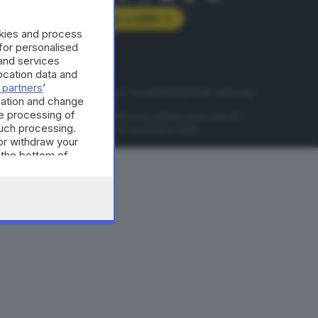
Abbonati a GDB+
okies and process
rologie
 for personalised
and services
cation data and
 partners
’
servizio
Privacy
Cookie policy
Accessibilità
Pubblicità elettorale
mation and change
e processing of
nzione della conseguente diffusione online, sono riservati
such processing.
di Brescia al n° 07/1948 in data 30 novembre 1948.
or withdraw your
 the bottom of