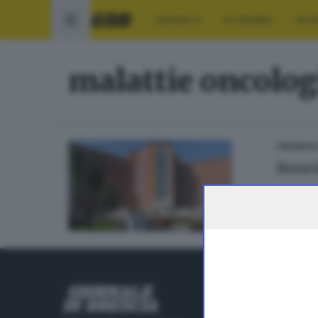
CRONACA
ECONOMIA
SPO
malattie oncolog
CRONACA
Bresc
RUBRICHE
Cronaca