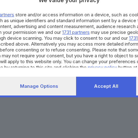
We value your privacy
Agenda eventi
Contatti
ZOOM - Le vostre foto
Redazione
artners
store and/or access information on a device, such as co
Spettacoli
Lettere al direttore
Pubblicità e nec
h as unique identifiers and standard information sent by a device
Abbonamenti
ontent, advertising and content measurement, audience research 
h your permission we and our
1731 partners
may use precise geolo
ough device scanning. You may click to consent to our and our
1731
272770173
Condizioni di abbonamento
Condizioni generali del 
cribed above. Alternatively you may access more detailed infor
before consenting or to refuse consenting. Please note that som
to totale o parziale e la riproduzione con qualsiasi mezzo elettronico, in fu
 may not require your consent, but you have a right to object to 
e del Giornale di Brescia, quotidiano di informazione registrato al Tribunale 
will apply to this website only. You can change your preferences 
e by returning to this site and clicking the
privacy policy
button at
Manage Options
Accept All