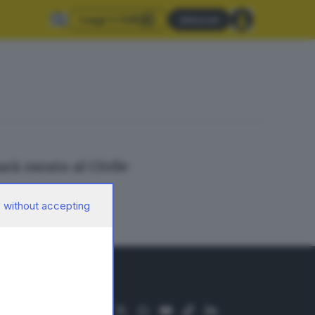
Leggi il GdB
Abbonati
rà curato al Civile
 without accepting
SEGUICI