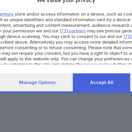
We value your privacy
Agenda eventi
Contatti
ZOOM - Le vostre foto
Redazione
artners
store and/or access information on a device, such as co
Spettacoli
Lettere al direttore
Pubblicità e nec
h as unique identifiers and standard information sent by a device
Abbonamenti
ontent, advertising and content measurement, audience research 
h your permission we and our
1731 partners
may use precise geolo
ough device scanning. You may click to consent to our and our
1731
272770173
Condizioni di abbonamento
Condizioni generali del 
cribed above. Alternatively you may access more detailed infor
before consenting or to refuse consenting. Please note that som
to totale o parziale e la riproduzione con qualsiasi mezzo elettronico, in fu
 may not require your consent, but you have a right to object to 
e del Giornale di Brescia, quotidiano di informazione registrato al Tribunale 
will apply to this website only. You can change your preferences 
e by returning to this site and clicking the
privacy policy
button at
Manage Options
Accept All