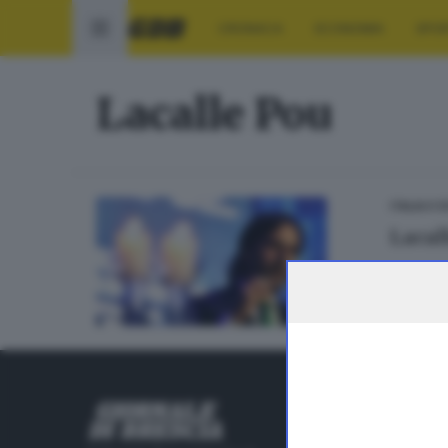
CRONACA
ECONOMIA
SPO
Lacalle Pou
ITALIA E 
Lacal
RUBRICHE
Cronaca