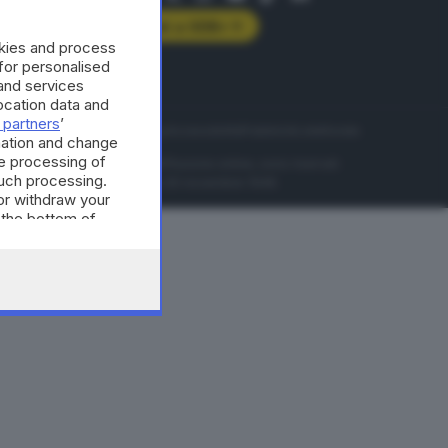
Abbonati a GDB+
okies and process
rologie
 for personalised
and services
cation data and
 partners
’
servizio
Privacy
Cookie policy
Accessibilità
Pubblicità elettorale
mation and change
e processing of
nzione della conseguente diffusione online, sono riservati
such processing.
di Brescia al n° 07/1948 in data 30 novembre 1948.
or withdraw your
 the bottom of