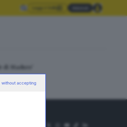
Leggi il GdB
Abbonati
e di Maduro'
 without accepting
SEGUICI