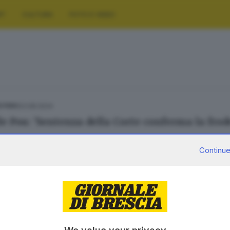
RT
CULTURA
FOTO E VIDEO
23.08.2024
ESTERO
le Pou: 'Sentenza della Corte conferma la frod
Continue
SERVIZI
AZIENDA
Podcast
Chi siamo