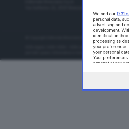
Editoriale Bresciana S.p.A.
Economia
Via Solferino 22, 25121 Brescia
Sport
We and our
1731 p
Cultura e 
personal data, suc
advertising and c
development. Wit
identification thr
© Copyright Editoriale Bresciana S.p.A. - Brescia - P.IVA 00
processing as des
your preferences 
ISSN digital: 2499-099X - ISSN carta: 1590-346X - L'adattamen
your personal data
per tutti i paesi. Informative e moduli privacy. Edizione onlin
Your preferences 
consent at any tim
the webpage.