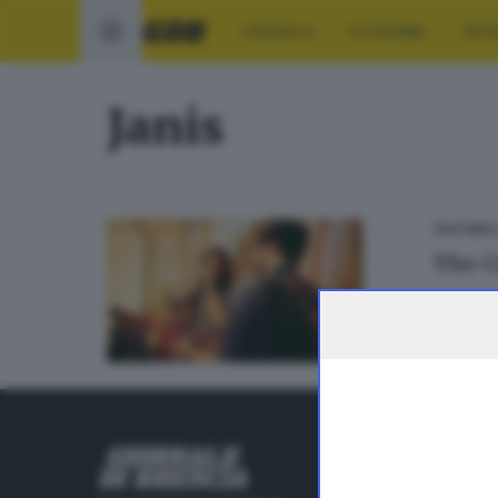
CRONACA
ECONOMIA
SPO
Janis
CULTURA
The C
RUBRICHE
Cronaca