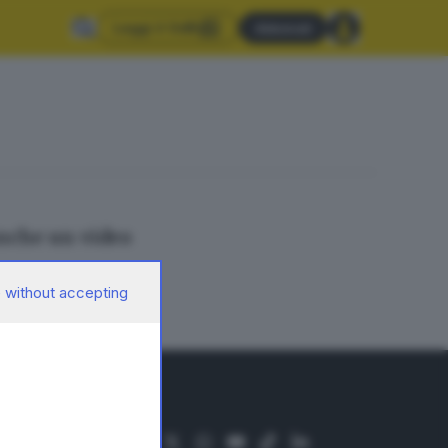
Leggi il GdB
Abbonati
anche un video
 without accepting
SEGUICI