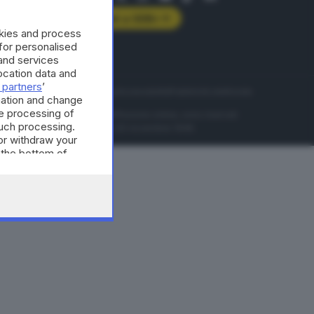
Abbonati a GDB+
okies and process
rologie
 for personalised
and services
cation data and
 partners
’
servizio
Privacy
Cookie policy
Accessibilità
Pubblicità elettorale
mation and change
e processing of
nzione della conseguente diffusione online, sono riservati
such processing.
di Brescia al n° 07/1948 in data 30 novembre 1948.
or withdraw your
 the bottom of