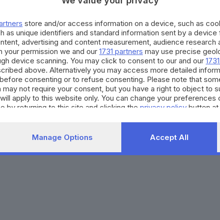
We value your privacy
Agenda eventi
Contatti
ZOOM - Le vostre foto
Redazione
artners
store and/or access information on a device, such as co
Spettacoli
Lettere al direttore
Pubblicità e nec
h as unique identifiers and standard information sent by a device
Abbonamenti
ontent, advertising and content measurement, audience research 
h your permission we and our
1731 partners
may use precise geolo
ough device scanning. You may click to consent to our and our
1731
272770173
Condizioni di abbonamento
Condizioni generali del 
cribed above. Alternatively you may access more detailed infor
before consenting or to refuse consenting. Please note that som
to totale o parziale e la riproduzione con qualsiasi mezzo elettronico, in fu
 may not require your consent, but you have a right to object to 
e del Giornale di Brescia, quotidiano di informazione registrato al Tribunale 
will apply to this website only. You can change your preferences 
e by returning to this site and clicking the
privacy policy
button at
Manage Options
Accept All