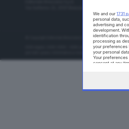
Editoriale Bresciana S.p.A.
Economia
Via Solferino 22, 25121 Brescia
Sport
We and our
1731 p
Cultura e 
personal data, suc
advertising and c
development. Wit
identification thr
© Copyright Editoriale Bresciana S.p.A. - Brescia - P.IVA 00
processing as des
your preferences 
ISSN digital: 2499-099X - ISSN carta: 1590-346X - L'adattamen
your personal data
per tutti i paesi. Informative e moduli privacy. Edizione onlin
Your preferences 
consent at any tim
the webpage.