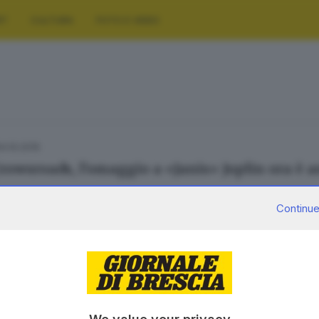
RT
CULTURA
FOTO E VIDEO
04.10.2016
rowsroads, l'omaggio a «Janis» Joplin ora è 
Continue
SERVIZI
AZIENDA
Podcast
Chi siamo