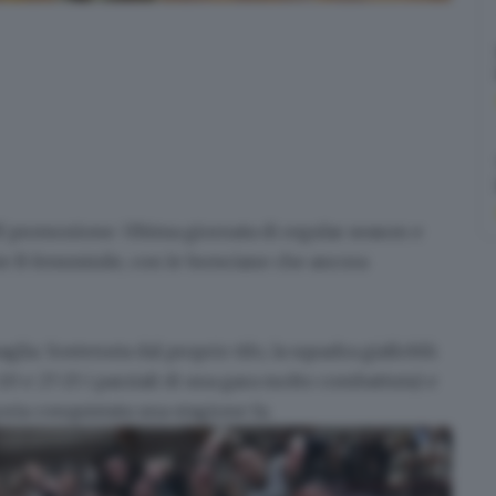
off promozione
. Ultima giornata di regular season e
rie B femminile
, con le bresciane che ancora
aglia
. Sostenuta dal proprio tifo, la squadra gialloblù
20 e 27-25 i parziali di una gara molto combattuta) e
ria conquistata una stagione fa.