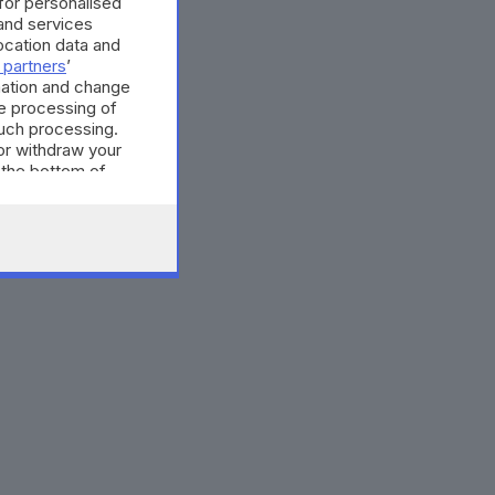
 for personalised
and services
cation data and
 partners
’
mation and change
e processing of
such processing.
or withdraw your
 the bottom of