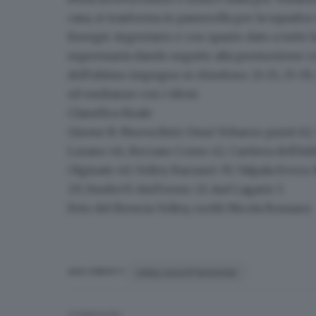
casa, si trasforma in passerella per la squad
Energie Argentario e con spazio dato a tutte le 
supremazia dando seguito alla promozione conq
dell'ultimo impegno si chiudono 21-25, 25-19, 25
ed esultanze con i tifosi.
Classifica finale
Girone B: Nuova Bstz Omsi Vobarno punti 62
Lurano 46, Recoaro Como 42, Cartiera dell'Ad
Olginate 40, Volley Barzanò 39, Valpala Evoc
29, Studio55 AtaTrento 23, Asd Lagaris 5.
Foto del Brescia Volley, credit Nicola Romano
volley serie B femminile
ARGOMENTI
CONDIVIDI