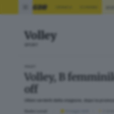
CRONACA
ECONOMIA
SPO
Volley
SPORT
VOLLEY
Volley, B femminil
off
Ultimi verdetti della stagione, dopo la prom
Nadia Lonati
10 maggio 2026
4
' di le