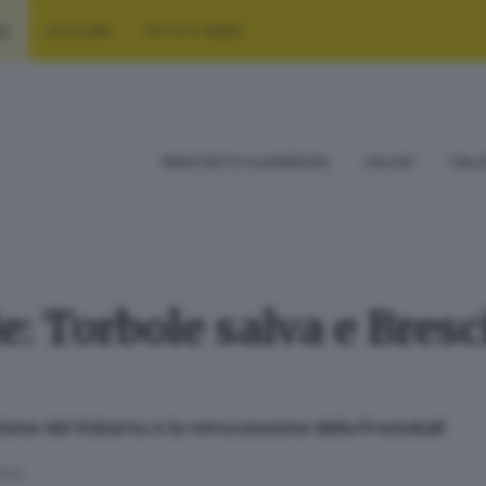
RT
CULTURA
FOTO E VIDEO
RISULTATI E CLASSIFICHE
CALCIO
CALC
e: Torbole salva e Bresci
ozione del Vobarno e la retrocessione della Promoball
ttura