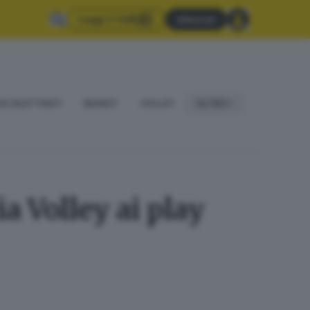
Leggi il GdB
Abbonati
IO DILETTANTI
BASKET
VOLLEY
ALTRO
a Volley ai play