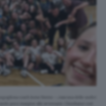
rgogliosa coach Irene Favero –, ciascuna delle undici
ciando poco margine alle avversarie. Chiudiamo così