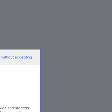
 without accepting
okies and process