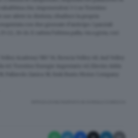
ra valsabbina che, imponendosi 3-1 su Trentino
sue atlete in distinta, ribadisce la propria
uistata con due giornate d'anticipo. I parziali
-22, 26-24. E caduta l'ultima palla, via a gioia, cori
, Volley Academy V&V 56,
Brescia Volley 48
, Asd Volley
da 40, Trentino Energie Argentario 40, Electro Adda
a 38, Pallavolo Zanica 38, Smk Busto Motor Company
RIPRODUZIONE RISERVATA © GIORNALE DI BRESCIA