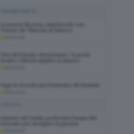
SUGGERITI PER TE
Leonessa Brescia, amichevole con
Trieste da “Ritorno al futuro»
08.08.2026
Giro di Polonia «bresciano»: Scaroni
leader, Calzoni miglior scalatore
08.08.2026
Oggi si ricorda san Domenico di Guzman
08.08.2026
I PIÙ LETTI
Limone sul Garda, prelevava l’acqua dal
torrente per riempire la piscina
08.08.2026