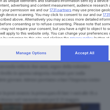
Rothoblaas Volano 30, Brembo Volley 30, Isuzu Cerea
h as unique identifiers and standard information sent by a device
ontent, advertising and content measurement, audience research 
l Sanitars 8
.
h your permission we and our
1731 partners
may use precise geolo
ough device scanning. You may click to consent to our and our
1731
cribed above. Alternatively you may access more detailed infor
AtaTrento e, chiudendo terza,
centra l'obiettivo play
before consenting or to refuse consenting. Please note that som
dunque agli spareggi per il secondo anno
 may not require your consent, but you have a right to object to 
will apply to this website only. You can change your preferences 
e by returning to this site and clicking the
privacy policy
button at
ammette coach Irene Bonfadini –, arrivare a giocarsi i
 livello
è un motivo di orgoglio
. È stata una stagione
Manage Options
Accept All
 una fase centrale di altissimo livello e affrontato un
è unita nelle difficoltà, dimostrando di tenerci
 seconda volta in due anni, segno della volontà e
 livello in questa categoria, risultato per nulla
tlete giovani. Adesso proviamo a fare l’impresa contro
post season: la prima gara di fase 1 sarà alle 19, a
 ritorno nel varesotto sarà poi il 23 maggio.