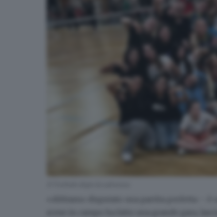
Il Torbole dopo la salvezza
«Abbiamo disputato una partita perfetta – è o
scese in campo ha fatto una grande gara, las