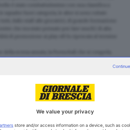
ivello è stato combattutissimo con una classifica a
le squadre fuori categoria, le altre si sono rubate
tutti, dallo staff alle giocatrici, di grande formazione.
roster che era stato pensato per fare una B2 di alta
bilità di promozione ai play off fu ripescata al termine
e della scorsa annata,
la Promoball
che si congeda,
nto al tie break a Cortina Express Imoco.
Continue
 all'occhio la retrocessione, ma nel nostro
preventivo – commenta coach Giorgio Nibbio - La
lete e l'aver dato la possibilità di fare un campionato
ipartiamo con grande entusiasmo e sempre con l'idea di
nita, anzi siamo già pronti a ripartire».
We value your privacy
nnia Aduna 68, Smapiù Arena Volley 57, Orotig
volo Picco Lecco 39, Volksbank Vicenza 35, Cortina
artners
store and/or access information on a device, such as co