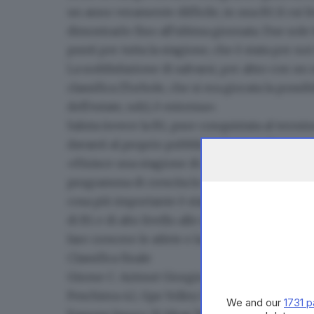
un anno veramente difficile, in una B1 il cui l
dimostrarlo fino all'ultima giornata. Due sole 
punti per tutta la stagione, che è stata per noi 
La soddisfazione di salvarsi, per altro con un 
classifica (Torbole, che si era giocata la possi
dell'estate, ndr), è estrema».
Saluta invece la B1
, pure conquistata al termin
davanti al proprio pubblico, strappando un pu
«Finisce una stagione di cui sicuramente balza
programma di crescita lo avevamo messo in 
cosa più importante è stata la crescita delle at
di B1 e di alto livello alle nostre ragazze. R
fare crescere le atlete e la Promoball. Non è fi
Classifica finale
Girone C:
Azimut Giorgione punti 75, Banca A
Peschiera 42, Gps Volley Group Schio 41, Palla
We and our
1731 p