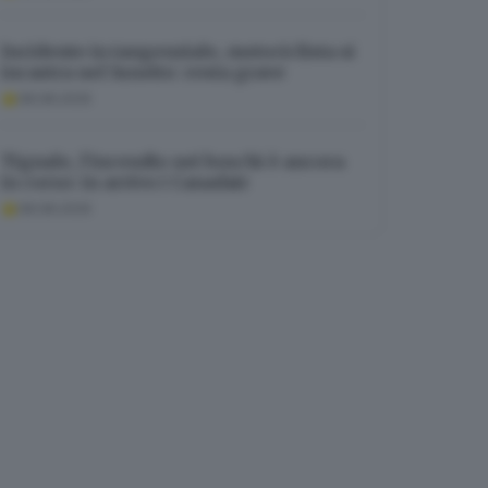
Incidente in tangenziale, motociclista si
incastra nel lunotto: resta grave
08.08.2026
Tignale, l’incendio nei boschi è ancora
in corso: in arrivo i Canadair
08.08.2026