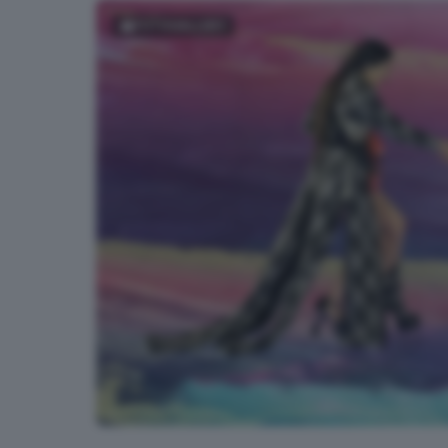
FOTOGALLERY
Joan Thiele con Roberto Bolle alla cerimonia concl