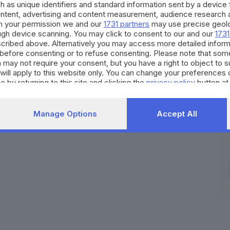
h as unique identifiers and standard information sent by a device
na
ontent, advertising and content measurement, audience research 
h your permission we and our
1731 partners
may use precise geolo
ough device scanning. You may click to consent to our and our
1731
cribed above. Alternatively you may access more detailed infor
before consenting or to refuse consenting. Please note that som
 may not require your consent, but you have a right to object to 
will apply to this website only. You can change your preferences 
e by returning to this site and clicking the
privacy policy
button at
Manage Options
Accept All