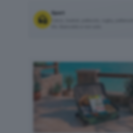
Sport
Calcio, basket, pallavolo, rugby, pallanuoto 
tifo. Biancoblù e non solo.