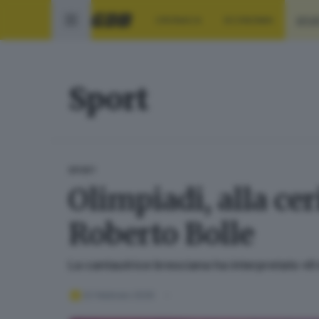
CRONACA
ECONOMIA
SPO
Sport
SPORT
Olimpiadi, alla ce
Roberto Bolle
La cantautrice bresciana ha interpretato «I
22 febbraio 2026