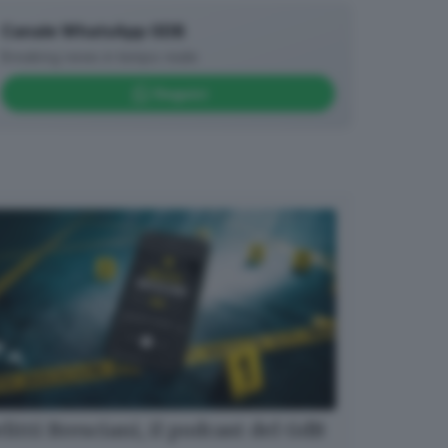
Canale WhatsApp GDB
Breaking news in tempo reale
Seguici
litti Bresciani, il podcast del GdB