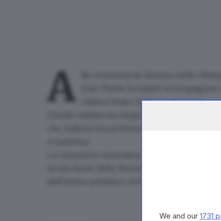
A
lla cerimonia di chiusura delle
Olimp
Joan Thiele ha infatti accompagnato
celebre brano di Jimmy Fontana.
L'étoile italiano ha eseguito una sequenza aer
che realizza una performance aerea.
A Sanremo
La cantautrice bresciana settimana prossima sal
serata duetti
della 76esima edizione del Festi
dell’amore perduto» di Fabrizio De André.
We and our
1731 p