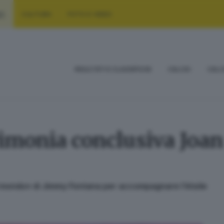
RT
CULTURA
FOTO E VIDEO
RISULTATI E CLASSIFICHE
CALCIO
CALC
rimonia conclusiva Joan
l mondo» di Jimmy Fontana per accompagnare l’étoile