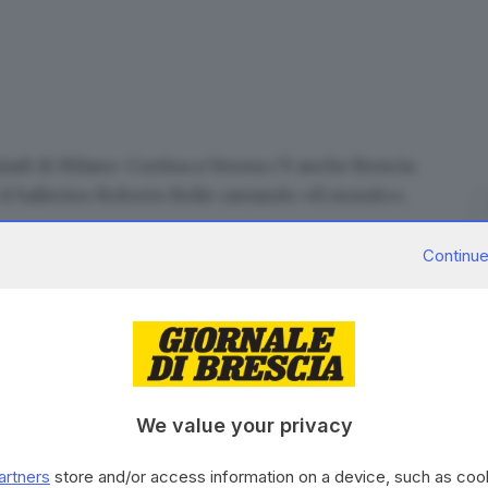
iadi di Milano-Cortina
a Verona c’è anche Brescia.
 il ballerino Roberto Bolle cantando «Il mondo»,
ea
incarnando la goccia primordiale
: è la prima volta
Continue
irà sul placo dell’Ariston al fianco di Nayt nella
val di Sanremo. I due canteranno «La canzone
We value your privacy
RIPRODUZIONE RISERVATA © GIORNALE DI BRESCIA
artners
store and/or access information on a device, such as co