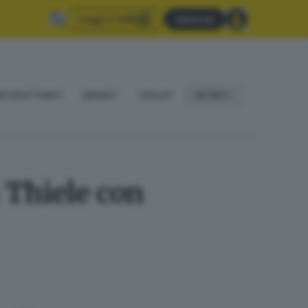
Leggi il GdB
Abbonati
IO DILETTANTI
BASKET
VOLLEY
ALTRO
 Thiele con