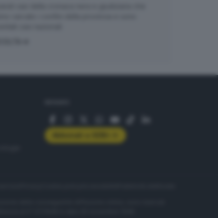
randi casi della cronaca nera e giudiziaria che
no varcato i confini della provincia e sono
entati casi nazionali
COLTA
SEGUICI
Abbonati a GDB+
rologie
servizio
Privacy
Cookie policy
Accessibilità
Pubblicità elettorale
nzione della conseguente diffusione online, sono riservati
di Brescia al n° 07/1948 in data 30 novembre 1948.