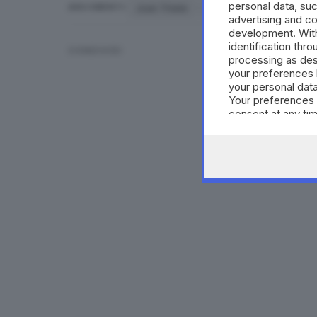
personal data, suc
Joan Thiele
Roberto Bolle
Vero
ARGOMENTI
advertising and c
development. Wit
identification thr
CONDIVIDI
processing as des
your preferences 
your personal data
Your preferences 
consent at any tim
the webpage.