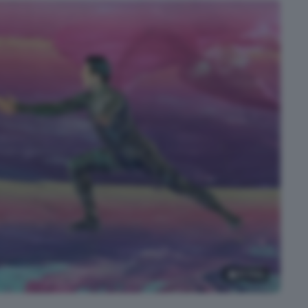
15
foto
usiva delle Olimpiadi