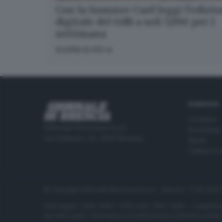
Con la Summer Card leggi l’edizi
digitale del GdB a soli 5,99€ per 1
settimana
SCOPRI DI PIÙ
RUBRICHE
Cronaca
Editoriale Bresciana S.p.A.
Economia
Via Solferino 22, 25121 Brescia
Sport
Cultura e 
© Copyright Editoriale Bresciana S.p.A. - Brescia - P.IVA 00
ISSN digital: 2499-099X - ISSN carta: 1590-346X - L'adattamen
per tutti i paesi. Informative e moduli privacy. Edizione onlin