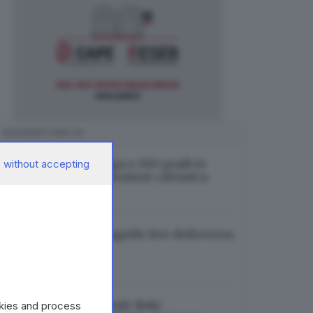
SUGGERITI PER TE
Sanremo 2026, Renga a 360 gradi in
 without accepting
promozione e la parentesi calcistica
27.02.2026
Sanremo 2026, le pagelle live della terza
serata
26.02.2026
Rosi, ceo di Sony Music Italy:
okies and process