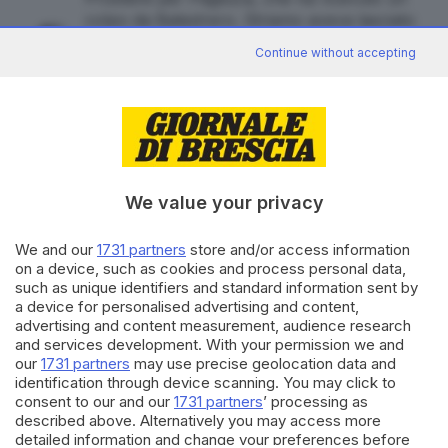
colpo da Balestrero. Striamo aveva lasciato
45'
correre su quel contrasto. In campo i sanitari
Continue without accepting
della Virtus.
Cross basso di Lamesta messo fuori a fatica
dalla difesa della Virtus Verona. Resta in
43'
pressione il Brescia, che prova ancora a
gonfiare il punteggio.
We value your privacy
Il Brescia rischia di pasticciare in area: rinvio
We and our
1731 partners
store and/or access information
di Rizzo che carambola sulla testa di
on a device, such as cookies and process personal data,
40'
Sorensen e finisce alto di poco sopra la
such as unique identifiers and standard information sent by
traversa.
a device for personalised advertising and content,
advertising and content measurement, audience research
and services development. With your permission we and
Virtus Verona tramortita, il Brescia palleggia e
our
1731 partners
may use precise geolocation data and
identification through device scanning. You may click to
39'
gioca sul velluto. Ci avviciniamo alla
consent to our and our
1731 partners
’ processing as
conclusione del primo tempo.
described above. Alternatively you may access more
detailed information and change your preferences before