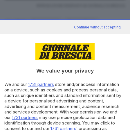
RIPRODUZIONE RISERVATA © GIORNALE DI BRESCIA
Brescia Calcio
Rolando Maran
ARGOMENTI
Continue without accepting
Frosinone Calcio
esonero
serie B
Frosinone
CONDIVIDI
We value your privacy
We and our
1731 partners
store and/or access information
on a device, such as cookies and process personal data,
Sport
such as unique identifiers and standard information sent by
Calcio, basket, pallavolo, rugby, pallanuoto e
a device for personalised advertising and content,
tanto altro... Storie di sport, di sfide, di tifo.
advertising and content measurement, audience research
Biancoblù e non solo.
and services development. With your permission we and
Iscriviti
our
1731 partners
may use precise geolocation data and
identification through device scanning. You may click to
consent to our and our
1731 partners
’ processing as