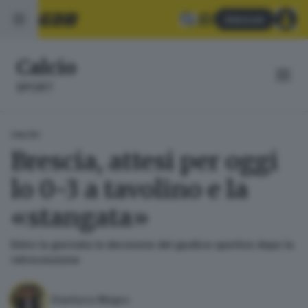
Abbonati
Calcio
SPORT
CALCIO
Brescia, attesi per oggi
lo 0-3 a tavolino e la
«stangata»
Entro la giornata la decisione del giudice sportivo dopo la
retrocessione
Gianluca Magro