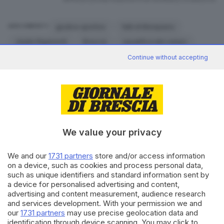
giudice sportivo
fatti di Mompiano
ARGOMENTI
stadio Rigamonti
Brescia
squalifica del campo
giudice sportivo
decisione
ks1
Brescia
Continue without accepting
CONDIVIDI
We value your privacy
SUGGERITI PER TE
We and our
1731 partners
store and/or access information
Tre incendi nella notte nel Bresciano: roghi a
on a device, such as cookies and process personal data,
Cologne, Botticino e Torbole
such as unique identifiers and standard information sent by
07.08.2026
a device for personalised advertising and content,
advertising and content measurement, audience research
and services development. With your permission we and
L’inclusione negata al centro estivo
our
1731 partners
may use precise geolocation data and
identification through device scanning. You may click to
07.08.2026