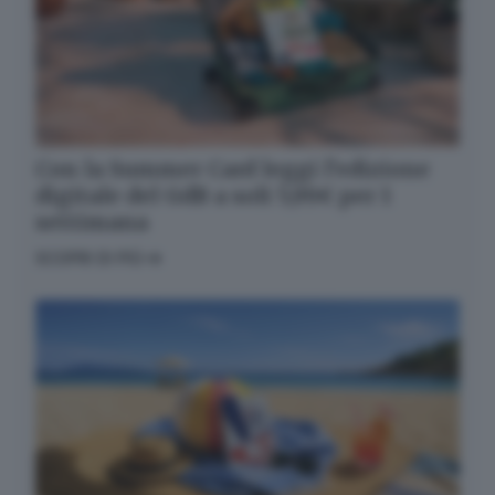
Con la Summer Card leggi l’edizione
digitale del GdB a soli 5,99€ per 1
settimana
SCOPRI DI PIÙ