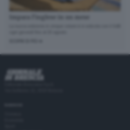
Impara l’inglese in un mese
La nuova edizione in cinque volumi è in edicola con il GdB
ogni giovedì fino al 20 agosto
SCOPRI DI PIÙ
Editoriale Bresciana S.p.A.
Via Solferino 22, 25121 Brescia
RUBRICHE
Cronaca
Economia
Sport