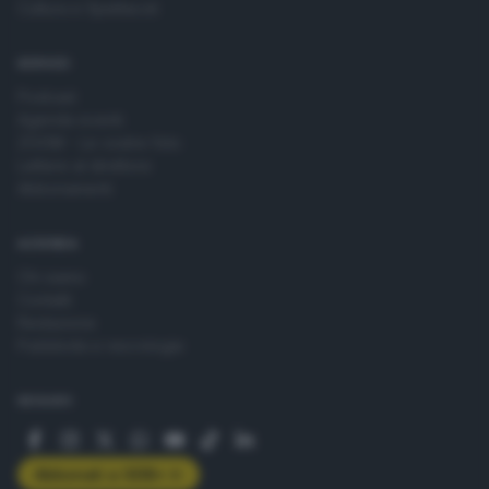
Cultura e Spettacoli
SERVIZI
Podcast
Agenda eventi
ZOOM - Le vostre foto
Lettere al direttore
Abbonamenti
AZIENDA
Chi siamo
Contatti
Redazione
Pubblicità e necrologie
SEGUICI
Abbonati a GDB+