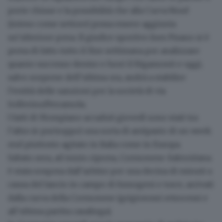
porte chiuse e la possibilità che alla Curva Nord
(inteso come settore) possa essere aggiunta
un’ulteriore pena. Il giudice sportivo
Ines Pisano
si è
presa di fatto tutto il fine settimana per analizzare
quanto successo dentro e fuori il Rigamonti e oggi,
salvo sorprese dell’ultima ora, andrà a stabilire
l’entità delle sanzioni per la società di via
Solferino/Ferramola.
I fatti di Mompiano accaduti giovedì
sono stati tra
l’altro (e purtroppo) una sorta di antipasto di un
week
end piuttosto agitato
in Italia come in Europa.
Sabato sera, ad inizio ripresa, Cremonese-Salernitana
è stata sospesa dall’arbitro per una decina di minuti a
causa del lancio in campo di fumogeni e torce, arrivati
dalla curva della Cremonese (grigiorossi retrocessi e
all’ultima partita casalinga).