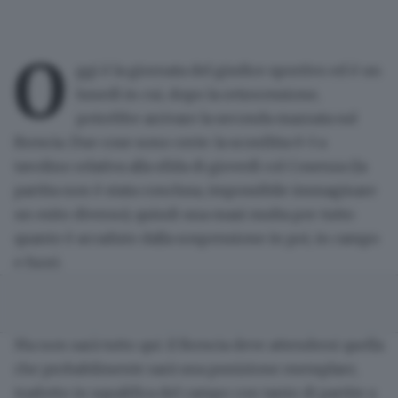
O
ggi è la giornata del giudice sportivo ed è un
lunedì in cui, dopo la retrocessione,
potrebbe arrivare la seconda mazzata sul
Brescia. Due cose sono certe:
la sconfitta 0-3 a
tavolino
relativa alla sfida di
giovedì col Cosenza
(la
partita non è stata conclusa, impossibile immaginare
un esito diverso), quindi una
maxi multa
per tutto
quanto è accaduto dalla sospensione in poi, in campo
e fuori.
Ma non sarà tutto qui: il Brescia deve attendersi quella
che probabilmente sarà una punizione esemplare,
tradotto in
squalifica del campo
con tanto di partite a