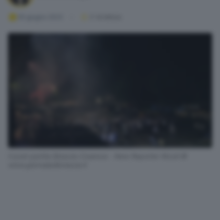
05 giugno 2023
2
' di lettura
Il post partita Brescia-Cosenza - New Reporter Nicoli ©
www.giornaledibrescia.it