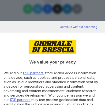
CONDIVIDI
Continue without accepting
SUGGERITI PER TE
Marcell Jacobs chiude quarto nei 100 metri a
Chorzow
25.08.2024
Olimpiadi, il coach di Jacobs allontanato per
We value your privacy
accuse di abusi sessuali
06.08.2024
We and our
1731 partners
store and/or access information
on a device, such as cookies and process personal data,
such as unique identifiers and standard information sent by
Olimpiadi, Marcell Jacobs chiude la semifinale
a device for personalised advertising and content,
al terzo posto
advertising and content measurement, audience research
and services development. With your permission we and
04.08.2024
our
1731 partners
may use precise geolocation data and
identification through device scanning. You may click to