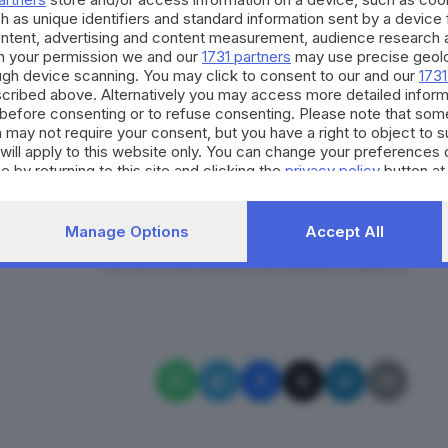
h as unique identifiers and standard information sent by a device
ontent, advertising and content measurement, audience research 
h your permission we and our
1731 partners
may use precise geolo
ough device scanning. You may click to consent to our and our
1731
cribed above. Alternatively you may access more detailed infor
before consenting or to refuse consenting. Please note that som
 may not require your consent, but you have a right to object to 
will apply to this website only. You can change your preferences 
e by returning to this site and clicking the
privacy policy
button at
Manage Options
Accept All
RIPRODUZIONE RISERVATA © GIORNALE DI BRESCIA