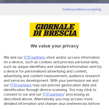
merito, quanto nella vita e nel mondo del lavoro. Il
consiglio alle ragazze? Preparazione, perché puoi
Continue without accepting
controbattere, nervi d’acciaio perché sei sempre la
lente di ingrandimento e un po’ di fortuna. Ora siamo
sulla strada giusta per cambiare».
RIPRODUZIONE RISERVATA © GIORNALE DI BRESCIA
We value your privacy
Amalia Ercoli Finzi
scienziata
Marte
ARGOMENTI
Università degli Studi di Brescia
Brescia
We and our
1731 partners
store and/or access information
on a device, such as cookies and process personal data,
such as unique identifiers and standard information sent by
CONDIVIDI
a device for personalised advertising and content,
advertising and content measurement, audience research
and services development. With your permission we and
our
1731 partners
may use precise geolocation data and
identification through device scanning. You may click to
consent to our and our
1731 partners
’ processing as
SUGGERITI PER TE
described above. Alternatively you may access more
detailed information and change your preferences before
I medici: «Una riforma copernicana per
consenting or to refuse consenting. Please note that some