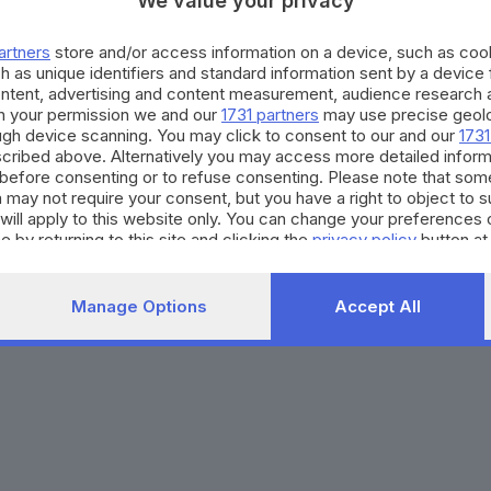
We value your privacy
Agenda eventi
Contatti
ZOOM - Le vostre foto
Redazione
artners
store and/or access information on a device, such as co
Spettacoli
Lettere al direttore
Pubblicità e nec
h as unique identifiers and standard information sent by a device
Abbonamenti
ontent, advertising and content measurement, audience research 
h your permission we and our
1731 partners
may use precise geolo
ough device scanning. You may click to consent to our and our
1731
272770173
Condizioni di abbonamento
Condizioni generali del 
cribed above. Alternatively you may access more detailed infor
before consenting or to refuse consenting. Please note that som
to totale o parziale e la riproduzione con qualsiasi mezzo elettronico, in fu
 may not require your consent, but you have a right to object to 
e del Giornale di Brescia, quotidiano di informazione registrato al Tribunale 
will apply to this website only. You can change your preferences 
e by returning to this site and clicking the
privacy policy
button at
Manage Options
Accept All