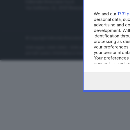
Editoriale Bresciana S.p.A.
Economia
Via Solferino 22, 25121 Brescia
Sport
We and our
1731 p
Cultura e 
personal data, suc
advertising and c
development. Wit
identification thr
© Copyright Editoriale Bresciana S.p.A. - Brescia - P.IVA 00
processing as des
your preferences 
ISSN digital: 2499-099X - ISSN carta: 1590-346X - L'adattamen
your personal data
per tutti i paesi. Informative e moduli privacy. Edizione onlin
Your preferences 
consent at any tim
the webpage.