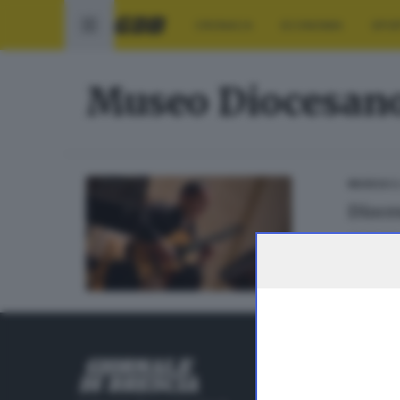
CRONACA
ECONOMIA
SPO
Museo Diocesan
19
MUSICA
Dioce
di
Andre
RUBRICHE
Cronaca