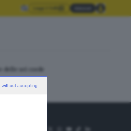
Leggi il GdB
Abbonati
delle sei corde
 without accepting
SEGUICI