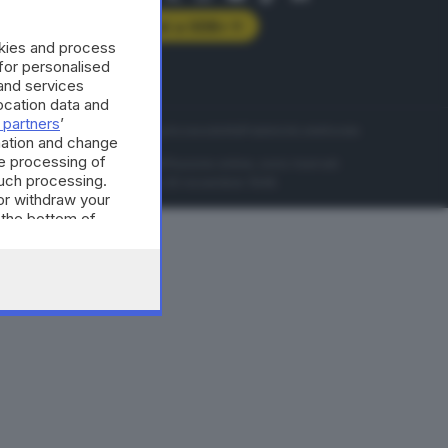
Abbonati a GDB+
okies and process
rologie
 for personalised
and services
cation data and
 partners
’
servizio
Privacy
Cookie policy
Accessibilità
Pubblicità elettorale
mation and change
e processing of
nzione della conseguente diffusione online, sono riservati
such processing.
di Brescia al n° 07/1948 in data 30 novembre 1948.
or withdraw your
 the bottom of