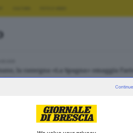
RT
CULTURA
FOTO E VIDEO
o
.06.2025
sano, la rassegna «La Spagna» omaggia l’arte 
a Faini
Continue
SERVIZI
AZIENDA
Podcast
Chi siamo