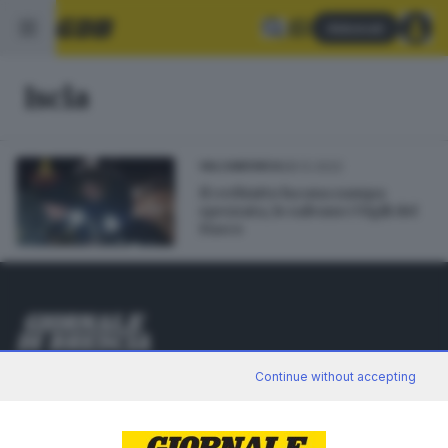
Abbonati
Iscla
28.12.2022
VALCAMONICA
Il cerbiatto ha una zampa
spezzata, lo salvano i Vigili del
Fuoco
Editoriale Bresciana S.p.A.
Continue without accepting
Via Solferino 22, 25121 Brescia
RUBRICHE