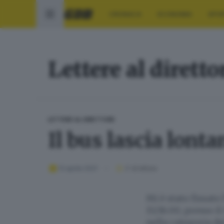
CRONACA
ECONOMIA
SPO
Lettere al diretto
LETTERE AL DIRETTORE
Il bus lascia lonta
13 aprile 2021
2
' di lettura
Mi è stato fissato
15/16.00, presso i
nella categoria de