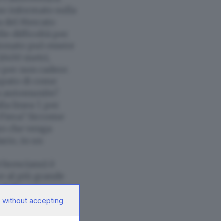
o informato sulla
za del Mercato
le difficoltà per
sionato può essere
3/400 metri,
 per non cadere.
cupato di come
on automunite?
la linea 7, per
o Fiera? Siccome
ro che venga
rio, in un
b bresciano) è
re al più grande
- della campagna
vato dalla
 without accepting
de nei particolari,