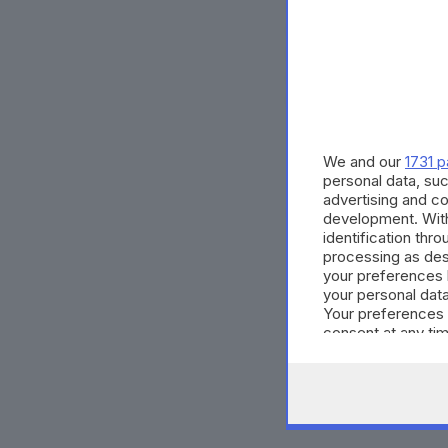
e quello segnalato
mezzi pubblici, o
rammendare il «bu
di casa fruendo d
traguardo della va
We and our
1731 p
personal data, suc
advertising and c
CONDIVIDI
development. Wit
identification thr
processing as des
your preferences 
your personal data
Your preferences 
consent at any tim
the webpage.