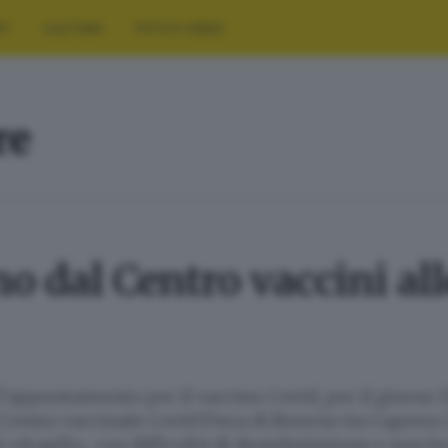
RT
CULTURA
FOTO E VIDEO
re
no dal Centro vaccini all
 l’appuntamento per il vaccino Covid, per il giorno 1
l Centro vaccinale Covid Fiera di Brescia via Caprera 
i «fragili», con difficoltà di deambulazione e non ho