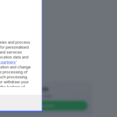
ccessibile con i
cilmente
 quadrare i conti
’agognato
A © GIORNALE DI BRESCIA
okies and process
 for personalised
and services
cation data and
 partners
’
mation and change
e processing of
such processing.
or withdraw your
 the bottom of
Canale WhatsApp GDB
Breaking news in tempo reale
Seguici