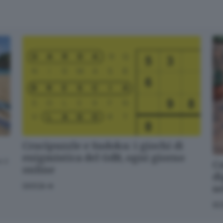
Crucipuzzle e Sudoku: i giochi di
enigmistica del GdB, ogni giorno
 il
Co
online
di
GIOCA
s
SC