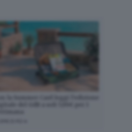
n la Summer Card leggi l’edizione
gitale del GdB a soli 5,99€ per 1
ettimana
OPRI DI PIÙ