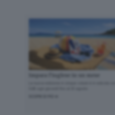
Impara l’inglese in un mese
La nuova edizione in cinque volumi è in edicola con
GdB ogni giovedì fino al 20 agosto
SCOPRI DI PIÙ