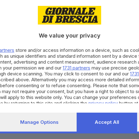
 è uno di questi. Forse un bus navetta da un luogo a
 una convenzione con il servizio taxi potrebbero fa
co» e consentire a chi non è automunito o deve far
ei trasporti pubblici, di raggiungere senza patemi l
ccinazione. (g.c.)
We value your privacy
RIPRODUZIONE RISERVAT
artners
store and/or access information on a device, such as co
h as unique identifiers and standard information sent by a device
ontent, advertising and content measurement, audience research 
h your permission we and our
1731 partners
may use precise geolo
ough device scanning. You may click to consent to our and our
1731
cribed above. Alternatively you may access more detailed infor
before consenting or to refuse consenting. Please note that som
 may not require your consent, but you have a right to object to 
will apply to this website only. You can change your preferences 
e by returning to this site and clicking the
privacy policy
button at
Manage Options
Accept All