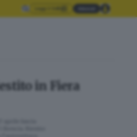
Leggi il GdB
Abbonati
estito in Fiera
7 aprile fascia
5 Brescia. Rientro
 l’autovettura.