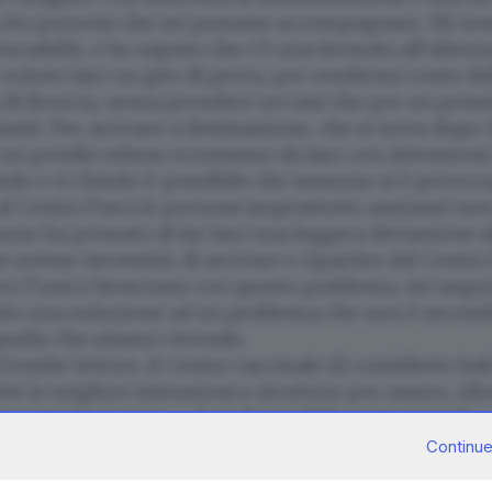
on ho persone che mi possano accompagnare. Mi son
oncadelle, e ho saputo che c’è una fermata all’altez
 voluto fare un giro di prova, per rendermi conto del
ra di Brescia, senza prendere un taxi che per un pen
nte. Per arrivare a destinazione, che si trova dopo 
un pendio erboso sconnesso da fare con attenzione
edo e vi chiedo è: possibile che nessuno si è preoc
al Centro Fiera le persone (soprattutto anziane) n
uno ha pensato di far fare una leggera deviazione al
e avesse necessità, di arrivare e ripartire dal Centr
re l’unico bresciano con questo problema, mi augu
esto una soluzione ad un problema che non è seconda
ello che stiamo vivendo.
 Gentile lettore, il Centro vaccinale (il cosiddetto hu
utte le migliori intenzioni e strutture per essere, olt
un potente motore - dosi disponibili permettendo 
 di massa sul nostro territorio così duramente pro
Continue
o le pagine 2 e 3). Però a volte l’inghippo si nascon