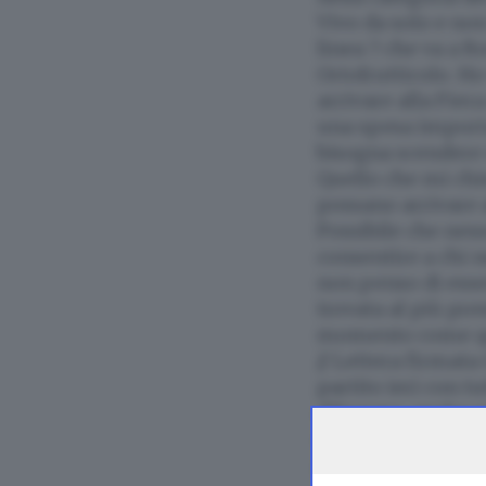
Vivo da solo e n
linea 7 che va a R
Ortofrutticolo. Ho
arrivare alla Fie
una spesa importa
bisogna scendere 
Quello che mi chi
possano arrivare 
Possibile che ness
consentire a chi n
non penso di esse
trovata al più pr
momento come qu
// Lettera firmata
partito ieri con t
d’Europa, anche 
di immunizzazione
pandemia (si vedan