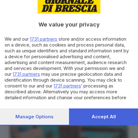
We value your privacy
We and our
1731 partners
store and/or access information
on a device, such as cookies and process personal data,
such as unique identifiers and standard information sent by
a device for personalised advertising and content,
advertising and content measurement, audience research
and services development. With your permission we and
our
1731 partners
may use precise geolocation data and
Cosmo 2050 - Speciale eclissi di agosto
identification through device scanning. You may click to
consent to our and our
1731 partners
’ processing as
Dove, a che ora e in che modo seguire i due grandi
described above. Alternatively you may access more
appuntamenti estivi.
detailed information and change your preferences before
consenting or to refuse consenting. Please note that some
SCOPRI DI PIÙ
processing of your personal data may not require your
consent, but you have a right to object to such processing.
Manage Options
Accept All
Your preferences will apply to this website only. You can
change your preferences or withdraw your consent at any
time by returning to this site and clicking the
privacy policy