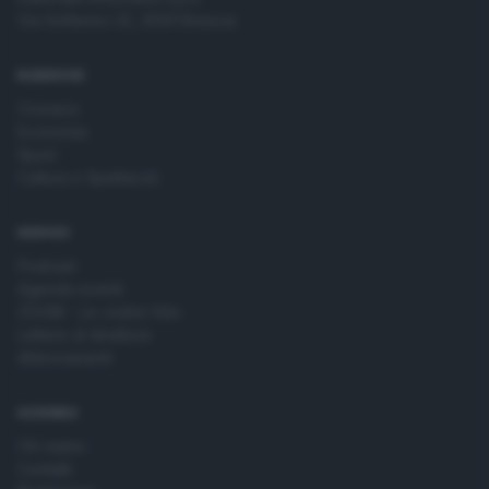
Via Solferino 22, 25121 Brescia
RUBRICHE
Cronaca
Economia
Sport
Cultura e Spettacoli
SERVIZI
Podcast
Agenda eventi
ZOOM - Le vostre foto
Lettere al direttore
Abbonamenti
AZIENDA
Chi siamo
Contatti