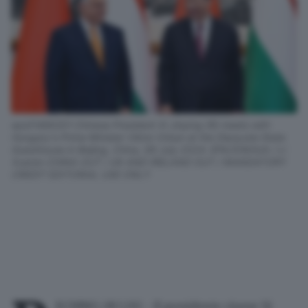
epa11466301 Chinese President Xi Jinping (R) meets with
Hungary's Prime Minister Viktor Orban at the Diaoyutai State
Guesthouse in Beijing, China, 08 July 2024. EPA/XINHUA / Li
Xueren CHINA OUT / UK AND IRELAND OUT / MANDATORY
CREDIT EDITORIAL USE ONLY
ECHINO, 08 LUG - Il presidente cinese Xi