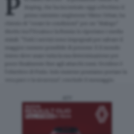
P
Jinping, che ha incontrato oggi a Pechino il
primo ministro ungherese Viktor Orban, ha
chiesto di "creare le condizioni" per un "dialogo"
diretto tra l'Ucraina e la Russia: lo riportano i media
statali. "Tutti i servizi sono impegnati per salvare il
maggior numero possibile di persone. E il mondo
intero deve usare tutta la sua determinazione per
porre finalmente fine agli attacchi russi. Uccidere è
l'obiettivo di Putin. Solo insieme possiamo portare la
vera pace e la sicurezza", conclude il messaggio.
ADV