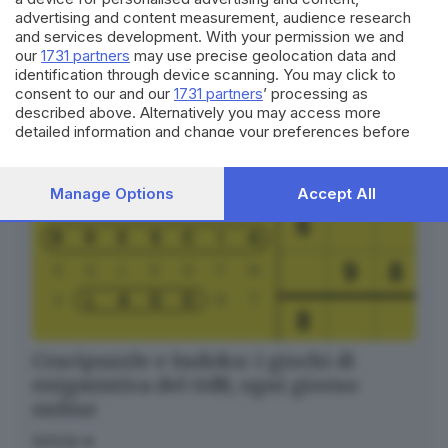
Seguici
advertising and content measurement, audience research
and services development. With your permission we and
our
1731 partners
may use precise geolocation data and
identification through device scanning. You may click to
consent to our and our
1731 partners
’ processing as
described above. Alternatively you may access more
detailed information and change your preferences before
consenting or to refuse consenting. Please note that some
processing of your personal data may not require your
consent, but you have a right to object to such processing.
Manage Options
Accept All
Your preferences will apply to this website only. You can
change your preferences or withdraw your consent at any
time by returning to this site and clicking the
privacy policy
button at the bottom of the webpage.
Crucipuzzle e Sudoku: i giochi di
enigmistica del GdB, ogni giorno
online
GIOCA