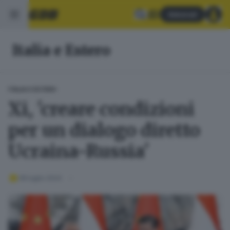
Abbonati
Italia e Estero
ITALIA E ESTERO
Xi, 'creare condizioni
per un dialogo diretto
Ucraina-Russia'
08 luglio 2024