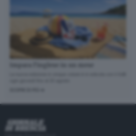
Impara l’inglese in un mese
La nuova edizione in cinque volumi è in edicola con il GdB
ogni giovedì fino al 20 agosto
SCOPRI DI PIÙ
Editoriale Bresciana S.p.A.