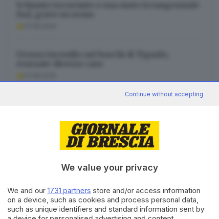
Schianto tra un’auto e una moto in tangenziale
Sud, grave un uomo
07.08.2026
Grosso incendio nei boschi di Tignale,
evacuate diverse case
07.08.2026
Continue without accepting
Caldo, è record del millennio. E a 3.000 metri
crisi per il permafrost
07.08.2026
We value your privacy
We and our
1731 partners
store and/or access information
Canale WhatsApp GDB
on a device, such as cookies and process personal data,
Breaking news in tempo reale
such as unique identifiers and standard information sent by
a device for personalised advertising and content,