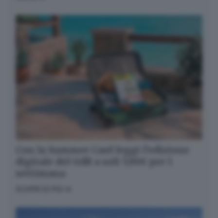
Con la Summer Card leggi l’edizione
digitale del GdB a soli 5,99€ per 1
settimana
SCOPRI DI PIÙ